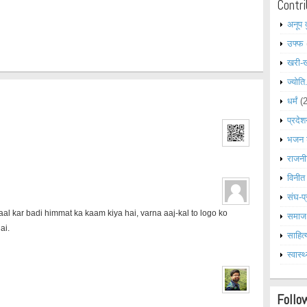
Contri
अनूप 
उफ्फ
खरी-
ज्योति
धर्मं
(
प्रदेश
भजन 
राजनी
विनीत
संघ-प्
aal kar badi himmat ka kaam kiya hai, varna aaj-kal to logo ko
समाज
ai.
साहित्
स्वास्थ
Follo