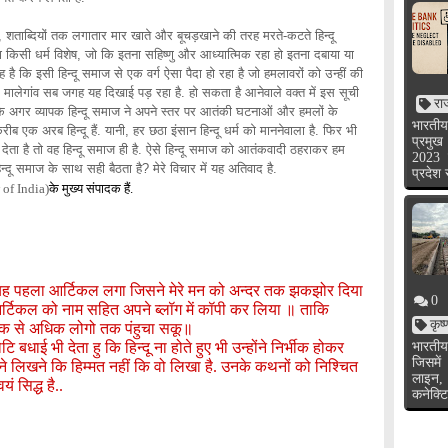
, शताब्दियों तक लगातार मार खाते और बूचड़खाने की तरह मरते-कटते हिन्दू
 किसी धर्म विशेष, जो कि इतना सहिष्णु और आध्यात्मिक रहा हो इतना दबाया या
 कि इसी हिन्दू समाज से एक वर्ग ऐसा पैदा हो रहा है जो हमलावरों को उन्हीं की
 मालेगांव सब जगह यह दिखाई पड़ रहा है. हो सकता है आनेवाले वक्त में इस सूची
रा
है कि अगर व्यापक हिन्दू समाज ने अपने स्तर पर आतंकी घटनाओं और हमलों के
भारतीय
रीब एक अरब हिन्दू हैं. यानी, हर छठा इंसान हिन्दू धर्म को माननेवाला है. फिर भी
प्रमुख
 है तो वह हिन्दू समाज ही है. ऐसे हिन्दू समाज को आतंकवादी ठहराकर हम
2023 
न्दू समाज के साथ सही बैठता है? मेरे विचार में यह अतिवाद है.
प्रदेश
 of India)
के मुख्य संपादक हैं.
झे यह पहला आर्टिकल लगा जिसने मेरे मन को अन्दर तक झकझोर दिया
0
 आर्टिकल को नाम सहित अपने ब्लॉग में कॉपी कर लिया ॥ ताकि
कृष
धिक से अधिक लोगो तक पंहुचा सकू॥
बधाई भी देता हु कि हिन्दू ना होते हुए भी उन्होंने निर्भीक होकर
भारतीय
जिसमें
 लिखने कि हिम्मत नहीं कि वो लिखा है. उनके कथनों को निश्चित
लाइन,
ं सिद्ध है..
कनेक्टि