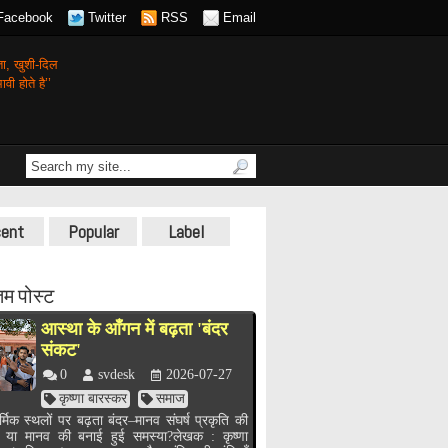
Facebook
Twitter
RSS
Email
गता,
खुशी-दिल
वी होते है’’
ent
Popular
Label
म पोस्ट
आस्था के आँगन में बढ़ता 'बंदर
संकट'
0
svdesk
2026-07-27
कृष्णा बारस्कर
समाज
र्मिक स्थलों पर बढ़ता बंदर–मानव संघर्ष प्रकृति की
, या मानव की बनाई हुई समस्या?लेखक : कृष्णा