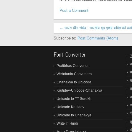
Post a Comment
← भारत चीन संबंध : भारतीय दृढ़ इच्छा शक्ति की कम
Subscribe to:
Post Comments (Atom)
Font Converter
मु
स
Pratibhas Converter
स
Webdunia Converters
र
Chanakya to Unicode
स
Krutidev-Unicode-Chanakya
स
Unicode to TT Surekh
धर्
Unicode Krutidev
य
Unicode to Chanakya
स
Write In Hindi
ख
More Transletor>>