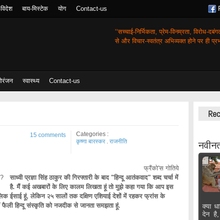
-विदेश
बाय-मिस्टेक
योग
Contact-us
‘‘सच्चाई-निर्भिकता, प्रेम-विनम्रता, विरोध-दबं
से और विचार-स्वतंत्र अभिव्यक्त होने पर ही प्रभा
ोरंजन
स्वास्थ्य
Contact-us
Rec
Categories :
15 comments
कृष्णा बारस्कर
.
राजनीति
नवीनत
फ्रैंको'स गोतिये
ा?
साध्वी प्रज्ञा सिंह ठाकुर की गिरफ्तारी के बाद "हिन्दू आतंकवाद" शब्द चर्चा में
है. मैं कई अखबारों के लिए कालम लिखता हूं तो मुझे कहा गया कि आप इस
लिक ईसाई हूं, लेकिन २५ सालों तक दक्षिण एशियाई देशों में रहकर फ्रांस के
 फैली हिन्दू संस्कृति को नजदीक से जानता समझता हूं.
क्या धा
देन है