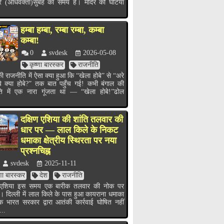
र (अधिवक्ता)सुबह का समय है। मंदिर की घंटियाँ
हम्बा हम्बा, रम्बा रम्बा, कम्बा
कम्बा!
0
svdesk
2026-05-08
कृष्णा बारस्कर
राजनीति
ी राजनीति में ऐसा क्या हुआ कि “खेला होबे” से “अरे
ये क्या होबे?” तक बात पहुँच गई! कभी बंगाल की
ति में एक नारा गूंजता था — “खेला होबे!”ढोल
.
दक्षिण एशिया की शांति तलवार की
धार पर — लाल किले के निकट
धमाका क्षेत्रीय स्थिरता पर नया
प्रश्नचिह्न
svdesk
2025-11-11
्णा बारस्कर
देश
राजनीति
ण एशिया इस समय एक बारीक तलवार की नोक पर
ै। दिल्ली में लाल किले के पास हुआ कायराना धमाका
भारत सरकार द्वारा आतंकी कार्रवाई घोषित नहीं
...