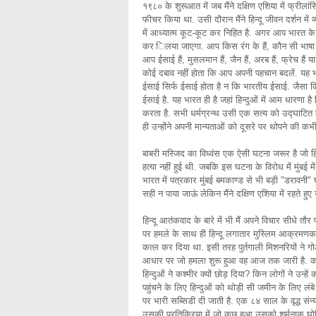
१९८० के शुरूआत में जब मैंने दक्षिण एशिया में फ्रील
फीचर किया था. उसी दौरान मैंने हिन्दू जीवन दर्शन में व
में आध्यात्म कूट-कूट कर निहित है. अगर आप भारत के गांव
कर िलया जाएगा. आप किस रंग के हैं, कौन सी भाषा 
आप ईसाई हैं, मुसलमान हैं, जैन हैं, अरब हैं, फ्रेच है
कोई दबाव नहीं होता कि आप अपनी पहचान बदलें. यह भ
ईसाई सिर्फ ईसाई होता है न कि भारतीय ईसाई. जैसा कि 
ईसाई है. यह भारत ही है जहां हिन्दुओं में आम धारणा ह
करता है. सभी धर्मग्रन्थ उसी एक सत्य को उद्घाटित क
ही उन्होंने अपनी मान्यताओं को दूसरे पर थोपने की कभ
बाबरी मस्जिद का विध्वंस एक ऐसी घटना जरूर है जो हिन
हत्या नहीं हुई थी. जबकि इस घटना के विरोध में मुंबई में
भारत में पत्रकार मुंबई बमकाण्ड से भी बड़ी "डरावनी" 
सही न पाया जाऊं लेकिन मैंने दक्षिण एशिया में रहते ह
हिन्दू आतंकवाद के बारे में भी मैं अपने विचार सीधे
पर हमले के साथ ही हिन्दू लगातार मुस्लिम आक्रमणकारिय
कत्ल कर दिया था. इसी तरह पुर्तगाली मिशनरियों ने गोआ
आधार पर जो हमला शुरू हुआ वह आज तक जारी है. कश्म
हिन्दुओं ने कश्मीर क्यों छोड़ दिया? किन लोगों ने उन
पहुंचने के लिए हिन्दुओं को थोड़ी सी जमीन के लिए 
पर भारी सब्सिडी दी जाती है. एक ८४ साल के वृद्ध सं
उसकी प्रतिक्रिया में जो कुछ हुआ उसको शर्मनाक घो