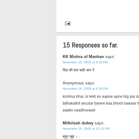
15 Responses so far.
KK Mishra of Manhan
says:
November 16, 2009 at 9:26 PM
दिल की बात कही आप ने
Anonymous
says:
November 16, 2009 at 9:30 PM
krishna bhai, is lekh ko aapne apne blg par d
tathakathit secular banne kaa bhoot sawaar h
aapko saadhuvaad
Mithilesh dubey
says:
November 16, 2009 at 10:15 PM
बहुत खूब ।