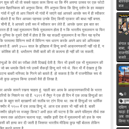
बारस्क
ांसिग शुरू की थी तो सबसे पहला काम किया था कि मैंने अयप्पा उत्सव पर एक फोटो
बज ...
्याप्त वैज्ञानिकता को अनुभव किया. मैंने अनुभव किया कि हिन्दू दर्शन के हर व्यवहार
ों में घूमें तो आप जितने भी गांवों में जाएंगे वहां आपको आपके रूप में ही स्वीकार
बोलते हैं या फिर आपका पहनावा उनके लिए किसी प्रकार की बाधा नहीं बनता.
ं या चीनी हैं, वे आपको उसी रूप में स्वीकार कर लेते हैं. आपके ऊपर इस बात का
ारत ही है जहां मुसलमान सिर्फ मुसलमान होता है न कि भारतीय मुसलमान या फिर
दुनिया के दूसरे देशों में होता है कि यह सऊदी मुसलमान है या फिर यह फ्रेंच
ै कि परमात्मा विभिन्न रूपों में विभिन्न नाम धारण करके अपने आप को अभिव्यक्त
बंगाल क
रते हैं. अपने ३५०० साल के इतिहास में हिन्दू कभी आक्रमणकारी नहीं रहे हैं, न
बाबा, 
ी कोशिश की है. धर्मांतरण जैसी बातों की तो कल्पना ही नहीं की जा सकती.
राजनी
बजते..
्दुओं के धैर्य का परीक्षा लेती दिखाई देती है. फिर भी इसमें एक भी मुसलमान की
 जो बम धमाके किये गये उसमें सैकड़ों हिन्दू मारे गये थे. फिर भी मैं देखता हूं कि
घटना बाबरी मस्जिद के गिरने को बताते हैं. हो सकता है कि मैं राजनीतिक रूप से
ुए जो कुछ अनुभव किया उसको वैसे ही लिखा है.
 तौर पर आपके सामने रखना चाहता हूं. पहली बार अरब के आक्रमणकारियों के भारत
0
ों के निशाने पर रहे हैं. १३९९ में तैमूर ने एक ही दिन में एक लाख हिन्दुओं का
 के बहुत सारे ब्राह्मणों को सलीब पर टांग दिया था. तब से हिन्दुओं पर धार्मिक
कृष
ीर में १९०० में दस लाख हिन्दू थे. आज दस हजार भी नहीं बचे है. बाकी
दक्षि
्हें कश्मीर छोड़ने पर मजबूर किया? अभी हाल की घटना है कि अपने पवित्रम तीर्थ तक
खड़ा ह
अब तक 
लंबे समय तक आंदोलन चलाना पड़ा, जबकि इसी देश में मुसलमानों को हज के नाम
किया ग
न्यासी की हत्या कर दी जाती है जिसपर भारतीय मीडिया कुछ नहीं बोलता लेकिन
षित करने लगता है.