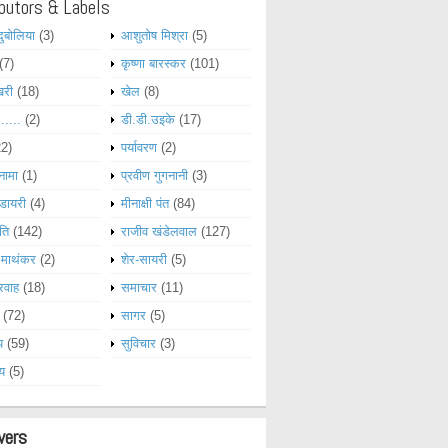
butors & Labels
दुबोलिया
(3)
आशुतोष मिश्रा
(5)
(7)
कृष्णा बारस्कर
(101)
खरी
(18)
खेल
(8)
......
(2)
डी.डी.उइके
(17)
22)
पर्यावरण
(2)
नामा
(1)
प्रवीण गुगनानी
(3)
डायरी
(4)
मीनाक्षी पंत
(84)
ति
(142)
राजीव खंडेलवाल
(127)
 माथंकर
(2)
शेर-सायरी
(5)
रवाह
(18)
समाचार
(11)
(72)
सागर
(5)
य
(59)
सुविचार
(3)
्य
(5)
wers