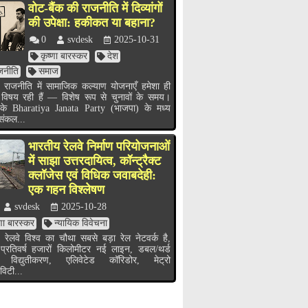
वोट-बैंक की राजनीति में दिव्यांगों
की उपेक्षा: हकीकत या बहाना?
0
svdesk
2025-10-31
कृष्णा बारस्कर
देश
जनीति
समाज
 राजनीति में सामाजिक कल्याण योजनाएँ हमेशा ही
 विषय रही हैं — विशेष रूप से चुनावों के समय।
के Bharatiya Janata Party (भाजपा) के मध्य
 संकल...
भारतीय रेलवे निर्माण परियोजनाओं
में साझा उत्तरदायित्व, कॉन्ट्रैक्ट
क्लॉजेस एवं विधिक जवाबदेही:
एक गहन विश्लेषण
svdesk
2025-10-28
्णा बारस्कर
न्यायिक विवेचना
 रेलवे विश्व का चौथा सबसे बड़ा रेल नेटवर्क है,
 प्रतिवर्ष हजारों किलोमीटर नई लाइन, डबल/थर्ड
 विद्युतीकरण, एलिवेटेड कॉरिडोर, मेट्रो
विटी...