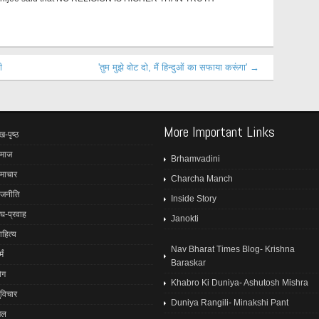
ी
'तुम मुझे वोट दो, मैं हिन्दुओं का सफाया करूंगा' →
More Important Links
ख-पृष्ठ
माज
Brhamvadini
माचार
Charcha Manch
ाजनीति
Inside Story
ंघ-प्रवाह
Janokti
ाहित्य
Nav Bharat Times Blog- Krishna
मं
Baraskar
ोग
Khabro Ki Duniya- Ashutosh Mishra
ुविचार
Duniya Rangili- Minakshi Pant
ेल