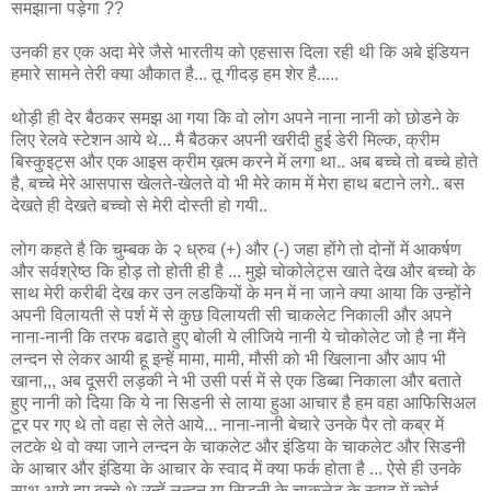
समझाना पड़ेगा ??
उनकी हर एक अदा मेरे जैसे भारतीय को एहसास दिला रही थी कि अबे इंडियन
हमारे सामने तेरी क्या औकात है... तू गीदड़ हम शेर है.....
थोड़ी ही देर बैठकर समझ आ गया कि वो लोग अपने नाना नानी को छोडने के
लिए रेलवे स्टेशन आये थे... मै बैठकर अपनी खरीदी हुई डेरी मिल्क, क्रीम
बिस्कुइट्स और एक आइस क्रीम ख़त्म करने में लगा था.. अब बच्चे तो बच्चे होते
है, बच्चे मेरे आसपास खेलते-खेलते वो भी मेरे काम में मेरा हाथ बटाने लगे.. बस
देखते ही देखते बच्चो से मेरी दोस्ती हो गयी..
लोग कहते है कि चुम्बक के २ ध्रुव (+) और (-) जहा होंगे तो दोनों में आकर्षण
और सर्वश्रेष्ठ कि होड़ तो होती ही है ... मुझे चोकोलेट्स खाते देख और बच्चो के
साथ मेरी करीबी देख कर उन लडकियों के मन में ना जाने क्या आया कि उन्होंने
अपनी विलायती से पर्श में से कुछ विलायती सी चाकलेट निकाली और अपने
नाना-नानी कि तरफ बढाते हुए बोली ये लीजिये नानी ये चोकोलेट जो है ना मैंने
लन्दन से लेकर आयी हू इन्हें मामा, मामी, मौसी को भी खिलाना और आप भी
खाना,,, अब दूसरी लड़की ने भी उसी पर्स में से एक डिब्बा निकाला और बताते
हुए नानी को दिया कि ये ना सिडनी से लाया हुआ आचार है हम वहा आफिसिअल
टूर पर गए थे तो वहा से लेते आये... नाना-नानी बेचारे उनके पैर तो कब्र में
लटके थे वो क्या जाने लन्दन के चाकलेट और इंडिया के चाकलेट और सिडनी
के आचार और इंडिया के आचार के स्वाद में क्या फर्क होता है ... ऐसे ही उनके
साथ आये हुए बच्चे थे उन्हें लन्दन या सिडनी के चाकलेट के स्वाद में कोई