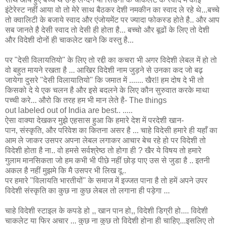
इंटेरेस्ट नहीं आया वो तो मेरे साथ बैठकर देशी नमकीन का स्वाद ले रहे थे...बच्चे
तो क्वालिटी के बजाये स्वाद और एंजोयमेंट पर ज्यादा फोकस्ड होते है.. और आप
सब जानते है देसी स्वाद तो देसी ही होता है... बच्चो और बूढों के लिए तो देशी
और विदेशी दोनों ही चाकलेट खाने कि वस्तु है...
पर "देसी विलायतियो" के लिए तो रद्दी का कचरा भी अगर विदेशी लेबल में हो तो
वो बहुत मायने रखता है ... आखिर विदेशी नाम जुड़ने से उनका कद जो बढ़
जायेगा दुसरे "देसी विलायातियो" कि जमात में ....... खैर!! हम दोष दे भी तो
किसको दे ये एक चलन है और इसे बदलने के लिए कौन सुरुवात करके माथा
पच्ची करे... औरो कि तरह हम भी मान लेते है- The things
out labeled out of India are best.. .....
ऐसा वाक्या देखकर मुझे एहसास हुआ कि हमारे देश में परदेशी खान-
पान, संस्कृति, और परिवेश का कितना असर है ... चाहे विदेसी हमारे ही यहाँ का
आम ले जाकर उसपर अपना लेबल लगाकर आचार बेच रहे हो पर विदेशी तो
विदेशी होता है ना.. वो हमसे सर्वश्रेष्ठ तो होगा ही ? खैर ये विषय तो हमारे
गुलाम मानसिकता जो हम कभी भी पीछे नहीं छोड़ पाए उस से जुडा है .. इतनी
अकल है नहीं मुझमे कि मै उसपर भी लिख दू..
पर हमारे "विलायति भारतीयों" के समाज में इज्जत पाना है तो हमें अपने उपर
विदेशी संस्कृति का कुछ ना कुछ लेबल तो लगाना ही पड़ेगा ...
चाहे विदेशी स्टाइल के कपडे हो ,, खान पान हो,, विदेशी डिग्री हो.... विदेशी
चाकलेट या फिर अचार ... कुछ ना कुछ तो विदेशी होना ही चाहिए...इसलिए तो