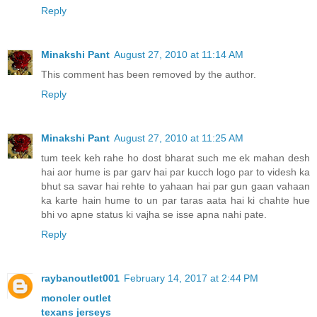
Reply
Minakshi Pant
August 27, 2010 at 11:14 AM
This comment has been removed by the author.
Reply
Minakshi Pant
August 27, 2010 at 11:25 AM
tum teek keh rahe ho dost bharat such me ek mahan desh
hai aor hume is par garv hai par kucch logo par to videsh ka
bhut sa savar hai rehte to yahaan hai par gun gaan vahaan
ka karte hain hume to un par taras aata hai ki chahte hue
bhi vo apne status ki vajha se isse apna nahi pate.
Reply
raybanoutlet001
February 14, 2017 at 2:44 PM
moncler outlet
texans jerseys