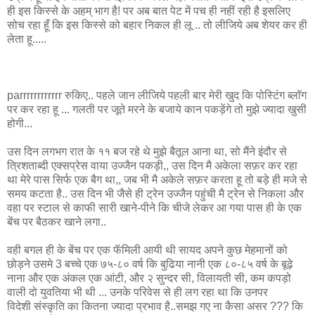
ही इस किस्से के अहम् भाग है! पर अब बात पेट में पच ही नहीं रही है इसलिए
सोच रहा हूँ कि इस किस्से को बहार निकल ही लू .. तो लीजिये अब शेयर कर ही
लेता हू.....
parrrrrrrrrrrr रुकिए.. पहले जान लीजिये पहली बार मेरी खुद कि पोस्टिंग ब्लॉग
पर कर रहा हू ... गलती पर जूते मरने के बजाये कान पकड़ेंगे तो मुझे ज्यादा खुसी
होगी...
उस दिन लगभग रात के ११ बज रहे थे मुझे बैतूल आना था, सो मैंने इंदौर से
त्रिशताब्दी एक्सप्रेस वाया उज्जैन पकड़ी,, उस दिन मै अकेला सफ़र कर रहा
था मेरे पास सिर्फ एक बैग था,, जब भी मै अकेले सफ़र करता हू तो बड़े ही मजे से
समय कटता है.. उस दिन भी जैसे ही ट्रेन उज्जैन पहुंची मै ट्रेन से निकला और
वहा पर स्टाल से काफी सारी खाने-पीने कि चीजे लेकर आ गया पास ही के एक
बेंच पर बैठकर खाने लगा..
वही बगल ही के बेंच पर एक फॅमिली आयी थी सायद अपने कुछ मेहमानों को
छोड़ने उसमे 3 बच्चे एक ७५-८० वर्ष कि बुढिया नानी एक ८०-८५ वर्ष के बूढ़े
नाना और एक अंकल एक आंटी, और २ सुन्दर सी, विलायती सी, कम कपड़ो
वाली दो युवतिया भी थी ... उनके परिवेस से ही लग रहा था कि उनपर
विदेशी संस्कृति का कितना ज्यादा प्रभाव है..समझ गए ना कैसा असर ??? कि