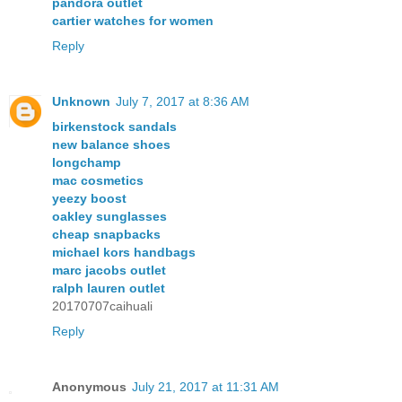
pandora outlet
cartier watches for women
Reply
Unknown
July 7, 2017 at 8:36 AM
birkenstock sandals
new balance shoes
longchamp
mac cosmetics
yeezy boost
oakley sunglasses
cheap snapbacks
michael kors handbags
marc jacobs outlet
ralph lauren outlet
20170707caihuali
Reply
Anonymous
July 21, 2017 at 11:31 AM