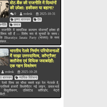
वोट-बैंक की राजनीति में दिव्यांगों
की उपेक्षा: हकीकत या बहाना?
0
svdesk
2025-10-31
कृष्णा बारस्कर
देश
जनीति
समाज
 राजनीति में सामाजिक कल्याण योजनाएँ हमेशा ही
 विषय रही हैं — विशेष रूप से चुनावों के समय।
के Bharatiya Janata Party (भाजपा) के मध्य
 संकल...
भारतीय रेलवे निर्माण परियोजनाओं
में साझा उत्तरदायित्व, कॉन्ट्रैक्ट
क्लॉजेस एवं विधिक जवाबदेही:
एक गहन विश्लेषण
svdesk
2025-10-28
्णा बारस्कर
न्यायिक विवेचना
 रेलवे विश्व का चौथा सबसे बड़ा रेल नेटवर्क है,
 प्रतिवर्ष हजारों किलोमीटर नई लाइन, डबल/थर्ड
 विद्युतीकरण, एलिवेटेड कॉरिडोर, मेट्रो
विटी...