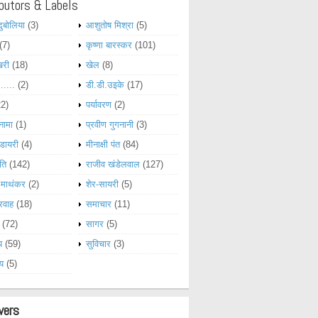
butors & Labels
दुबोलिया
(3)
आशुतोष मिश्रा
(5)
(7)
कृष्णा बारस्कर
(101)
खरी
(18)
खेल
(8)
......
(2)
डी.डी.उइके
(17)
22)
पर्यावरण
(2)
नामा
(1)
प्रवीण गुगनानी
(3)
डायरी
(4)
मीनाक्षी पंत
(84)
ति
(142)
राजीव खंडेलवाल
(127)
 माथंकर
(2)
शेर-सायरी
(5)
रवाह
(18)
समाचार
(11)
(72)
सागर
(5)
य
(59)
सुविचार
(3)
्य
(5)
wers