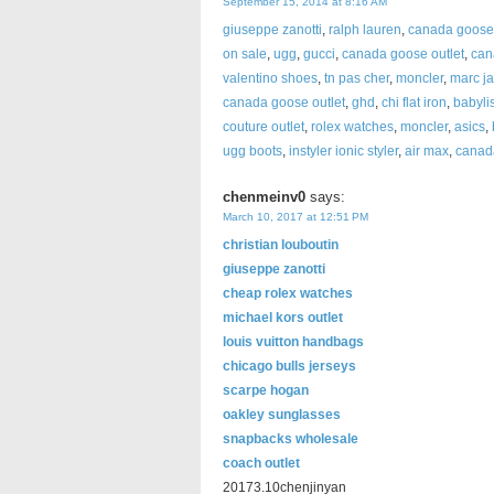
September 15, 2014 at 8:16 AM
giuseppe zanotti
,
ralph lauren
,
canada goose
on sale
,
ugg
,
gucci
,
canada goose outlet
,
can
valentino shoes
,
tn pas cher
,
moncler
,
marc j
canada goose outlet
,
ghd
,
chi flat iron
,
babyli
couture outlet
,
rolex watches
,
moncler
,
asics
,
ugg boots
,
instyler ionic styler
,
air max
,
canad
chenmeinv0
says:
March 10, 2017 at 12:51 PM
christian louboutin
giuseppe zanotti
cheap rolex watches
michael kors outlet
louis vuitton handbags
chicago bulls jerseys
scarpe hogan
oakley sunglasses
snapbacks wholesale
coach outlet
20173.10chenjinyan