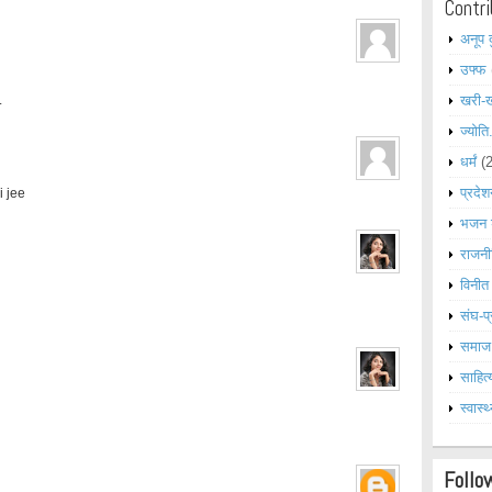
Contri
अनूप 
उफ्फ
.
खरी-
ज्योति
धर्मं
(
प्रदेश
i jee
भजन 
राजनी
विनीत
संघ-प्
समाज
साहित्
स्वास्थ
Follo