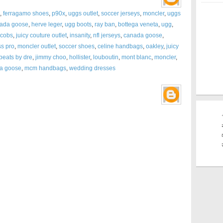
,
ferragamo shoes
,
p90x
,
uggs outlet
,
soccer jerseys
,
moncler
,
uggs
ada goose
,
herve leger
,
ugg boots
,
ray ban
,
bottega veneta
,
ugg
,
acobs
,
juicy couture outlet
,
insanity
,
nfl jerseys
,
canada goose
,
ss pro
,
moncler outlet
,
soccer shoes
,
celine handbags
,
oakley
,
juicy
beats by dre
,
jimmy choo
,
hollister
,
louboutin
,
mont blanc
,
moncler
,
a goose
,
mcm handbags
,
wedding dresses