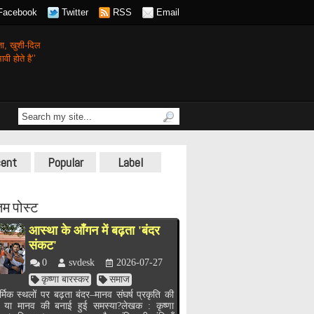
Facebook
Twitter
RSS
Email
गता,
खुशी-दिल
वी होते है’’
ent
Popular
Label
म पोस्ट
आस्था के आँगन में बढ़ता 'बंदर
संकट'
0
svdesk
2026-07-27
कृष्णा बारस्कर
समाज
र्मिक स्थलों पर बढ़ता बंदर–मानव संघर्ष प्रकृति की
, या मानव की बनाई हुई समस्या?लेखक : कृष्णा