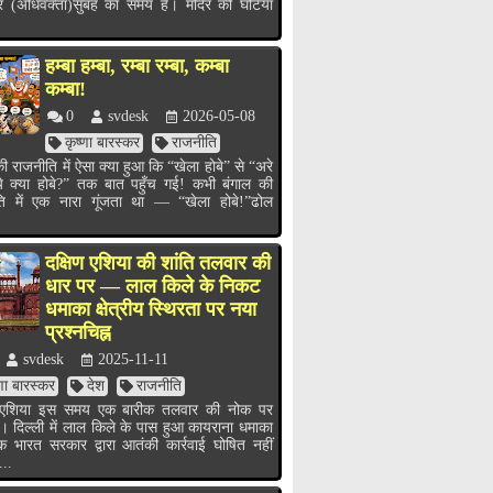
र (अधिवक्ता)सुबह का समय है। मंदिर की घंटियाँ
हम्बा हम्बा, रम्बा रम्बा, कम्बा
कम्बा!
0
svdesk
2026-05-08
कृष्णा बारस्कर
राजनीति
ी राजनीति में ऐसा क्या हुआ कि “खेला होबे” से “अरे
ये क्या होबे?” तक बात पहुँच गई! कभी बंगाल की
ति में एक नारा गूंजता था — “खेला होबे!”ढोल
.
दक्षिण एशिया की शांति तलवार की
धार पर — लाल किले के निकट
धमाका क्षेत्रीय स्थिरता पर नया
प्रश्नचिह्न
svdesk
2025-11-11
्णा बारस्कर
देश
राजनीति
ण एशिया इस समय एक बारीक तलवार की नोक पर
ै। दिल्ली में लाल किले के पास हुआ कायराना धमाका
भारत सरकार द्वारा आतंकी कार्रवाई घोषित नहीं
...