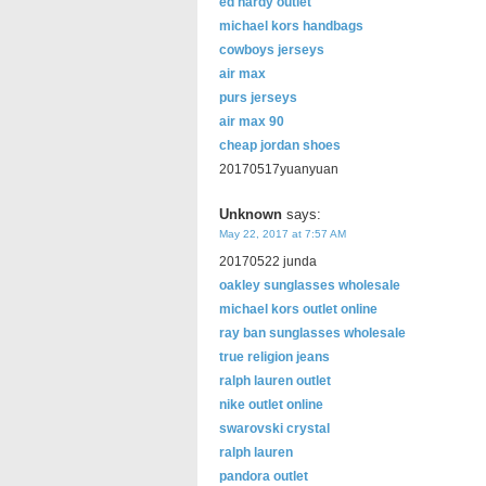
ed hardy outlet
michael kors handbags
cowboys jerseys
air max
purs jerseys
air max 90
cheap jordan shoes
20170517yuanyuan
Unknown
says:
May 22, 2017 at 7:57 AM
20170522 junda
oakley sunglasses wholesale
michael kors outlet online
ray ban sunglasses wholesale
true religion jeans
ralph lauren outlet
nike outlet online
swarovski crystal
ralph lauren
pandora outlet