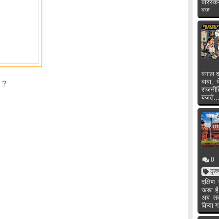
बारस्क
बज ...
बंगाल क
बाबा, 
र ?
राजनी
बजते..
0
कृष
दक्षि
खड़ा ह
अब तक 
किया ग