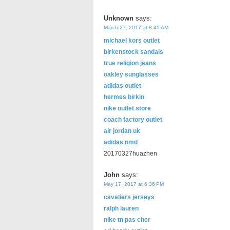
Unknown
says:
March 27, 2017 at 8:45 AM
michael kors outlet
birkenstock sandals
true religion jeans
oakley sunglasses
adidas outlet
hermes birkin
nike outlet store
coach factory outlet
air jordan uk
adidas nmd
20170327huazhen
John
says:
May 17, 2017 at 6:36 PM
cavaliers jerseys
ralph lauren
nike tn pas cher