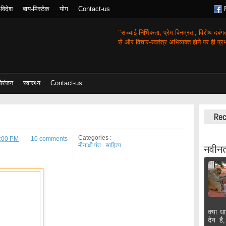
-विदेश
बाय-मिस्टेक
योग
Contact-us
‘‘सच्चाई-निर्भिकता, प्रेम-विनम्रता, विरोध-दबं
से और विचार-स्वतंत्र अभिव्यक्त होने पर ही प्रभा
ोरंजन
स्वास्थ्य
Contact-us
Rec
Categories :
5:00 PM
10 comments
मीनाक्षी पंत
.
साहित्य
नवीनत
क्या धा
देन है