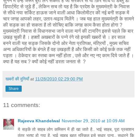
सुनने में उन्हें जरूर बुरा लग सकता है जो सरकार से या फ़िर सीधे पी डब्लु डी
डिपार्टमेंट से जुड़े हैं , लेकिन सच तो यह है कि प्रदेश के मुख्यमंत्री के निवास
से सीधे नया सर्किट हाऊस जाने वाली आधा किलोमीटर की नई बनी सड़क में
चार जगह आपको लहर, उतार-चढ़ाव मिलेंगे । जब यह हाल मुख्यमंत्री के सामने
की सड़क का हो सकता है तो सोचिए बाकि जगह काम कैसा होता होगा ?
मुख्यमंत्री निवास से विधानसभा जाने वाला मार्ग की टायरिंग इससे पहले कि बार
उखड़ चुकी है । हफ़्तों अखबारों के पन्ने रंगे रहे इनकी खबरों से । हर साल
बनने वाली यह सड़क जिसके दोनो ओर नेता प्रतिपक्ष, मंत्रियों , मुख्य सचिव
अन्य अधिकारियों के बंगले हैं वह उखड़ती है और किसी को कोई फ़र्क तक नहीं
पड़ता । ठेकेदार का रुतबा कम नहीं होता , उसे और नए नए काम दिये जाते हैं ।
क्या है यह सब ? क्यों कोई नहीं डरता जनता से ?
खबरों की दुनियाँ
at
11/28/2010 02:29:00 PM
Share
11 comments:
Rajeeva Khandelwal
November 29, 2010 at 10:09 AM
ये सड़कें तो साहब लोग कमिसन में ही खा जाते है.. भाई साहब, पूरा प्रसाशन
तंत्र भ्रष्ट हो गया है, भाई साहब बहुत मुस्किल इसे सुधार पाना.. सुधारने कि