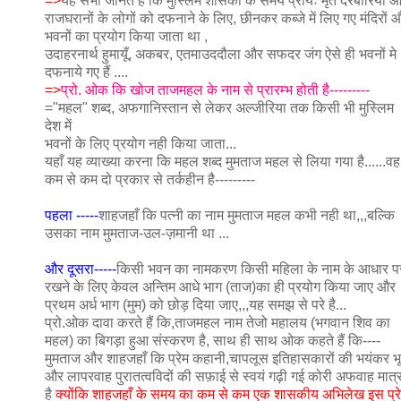
=>
यह सभी जानते हैं कि मुस्लिम शासकों के समय प्रायः मृत दरबारियों 
राजघरानों के लोगों को दफनाने के लिए, छीनकर कब्जे में लिए गए मंदिरों 
भवनों का प्रयोग किया जाता था ,
उदाहरनार्थ हुमायूँ, अकबर, एतमाउददौला और सफदर जंग ऐसे ही भवनों मे
दफनाये गए हैं ....
=>
प्रो. ओक कि खोज ताजमहल के नाम से प्रारम्भ होती है---------
="महल" शब्द, अफगानिस्तान से लेकर अल्जीरिया तक किसी भी मुस्लिम
देश में
भवनों के लिए प्रयोग नही किया जाता...
यहाँ यह व्याख्या करना कि महल शब्द मुमताज महल से लिया गया है......वह
कम से कम दो प्रकार से तर्कहीन है---------
पहला -----
शाहजहाँ कि पत्नी का नाम मुमताज महल कभी नही था,,,बल्कि
उसका नाम मुमताज-उल-ज़मानी था ...
और दूसरा-----
किसी भवन का नामकरण किसी महिला के नाम के आधार प
रखने के लिए केवल अन्तिम आधे भाग (ताज)का ही प्रयोग किया जाए और
प्रथम अर्ध भाग (मुम) को छोड़ दिया जाए,,,यह समझ से परे है...
प्रो.ओक दावा करते हैं कि,ताजमहल नाम तेजो महालय (भगवान शिव का
महल) का बिगड़ा हुआ संस्करण है, साथ ही साथ ओक कहते हैं कि----
मुमताज और शाहजहाँ कि प्रेम कहानी,चापलूस इतिहासकारों की भयंकर भ
और लापरवाह पुरातत्वविदों की सफ़ाई से स्वयं गढ़ी गई कोरी अफवाह मात्
है
क्योंकि शाहजहाँ के समय का कम से कम एक शासकीय अभिलेख इस प्र