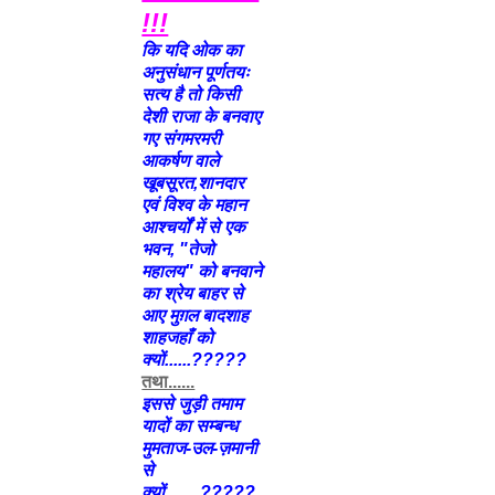
!!!
कि यदि ओक का
अनुसंधान पूर्णतयः
सत्य है तो किसी
देशी राजा के बनवाए
गए संगमरमरी
आकर्षण वाले
खूबसूरत,शानदार
एवं विश्व के महान
आश्चर्यों में से एक
भवन, "तेजो
महालय" को बनवाने
का श्रेय बाहर से
आए मुग़ल बादशाह
शाहजहाँ को
क्यों......?????
तथा......
इससे जुड़ी तमाम
यादों का सम्बन्ध
मुमताज-उल-ज़मानी
से
क्यों........?????