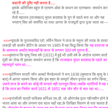
कहानी की पुष्टि नही करता है.....
इसके अतिरिक्त बहुत से प्रमाण ओक के कथन का प्रत्यक्षतः समर्थन कर
रहे हैं......
तेजो महालय (ताजमहल) मुग़ल बादशाह के युग से पहले बना था और यह
भगवान् शिव को समर्पित था तथा आगरा के राजपूतों द्वारा पूजा जाता था---
==>
न्यूयार्क के पुरातत्वविद प्रो. मर्विन मिलर ने ताज के यमुना की तरफ़ के दरव
लकड़ी की कार्बन डेटिंग के आधार पर 1985 में यह सिद्ध किया कि
यह दरवाजा 
के आसपास अर्थात् शाहजहाँ के काल से लगभग 300 वर्ष पुराना है...
==>
मुमताज कि मृत्यु जिस वर्ष (1631) में हुई थी उसी वर्ष के अंग्रेज भ्रमण कर्त
मुंडी का लेख भी इसका समर्थन करता है कि
ताजमहल मुग़ल बादशाह के पहले क
महत्वपूर्ण भवन था......
==>
यूरोपियन यात्री जॉन अल्बर्ट मैनडेल्स्लो ने सन् 1638 (मुमताज कि मृत्यु क
बाद) में आगरा भ्रमण किया और इस शहर के सम्पूर्ण जीवन वृत्तांत का वर्णन किया,
उसने ताज के बनने का कोई भी सन्दर्भ नही प्रस्तुत किया,जबकि भ्रांतियों मे यह
है कि ताज का निर्माण कार्य 1631 से 1651 तक जोर शोर से चल रहा था......
==>
फ्रांसीसी यात्री फविक्स बर्निअर एम.डी. जो औरंगजेब द्वारा गद्दीनशीन होने
भारत आया था और लगभग दस साल यहाँ रहा,के लिखित विवरण से पता चलता है