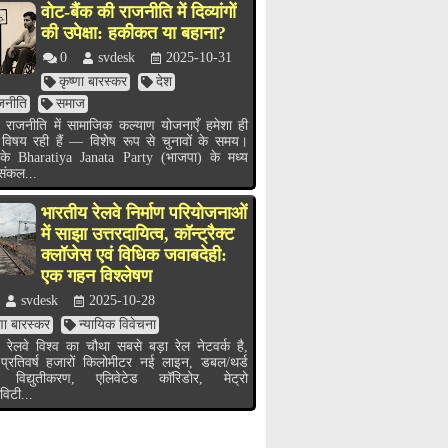
वोट-बैंक की राजनीति में दिव्यांगों
की उपेक्षा: हकीकत या बहाना?
0
svdesk
2025-10-31
कृष्णा बारस्कर
देश
जनीति
समाज
 राजनीति में सामाजिक कल्याण योजनाएँ हमेशा ही
 विषय रही हैं — विशेष रूप से चुनावों के समय।
के Bharatiya Janata Party (भाजपा) के मध्य
 संकल...
भारतीय रेलवे निर्माण परियोजनाओं
में साझा उत्तरदायित्व, कॉन्ट्रैक्ट
क्लॉजेस एवं विधिक जवाबदेही:
एक गहन विश्लेषण
svdesk
2025-10-28
्णा बारस्कर
न्यायिक विवेचना
 रेलवे विश्व का चौथा सबसे बड़ा रेल नेटवर्क है,
 प्रतिवर्ष हजारों किलोमीटर नई लाइन, डबल/थर्ड
 विद्युतीकरण, एलिवेटेड कॉरिडोर, मेट्रो
विटी...