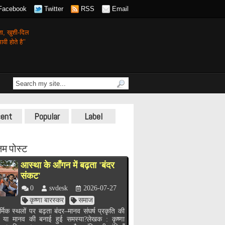
Facebook
Twitter
RSS
Email
गता,
खुशी-दिल
वी होते है’’
ent
Popular
Label
म पोस्ट
आस्था के आँगन में बढ़ता 'बंदर
संकट'
0
svdesk
2026-07-27
कृष्णा बारस्कर
समाज
र्मिक स्थलों पर बढ़ता बंदर–मानव संघर्ष प्रकृति की
, या मानव की बनाई हुई समस्या?लेखक : कृष्णा