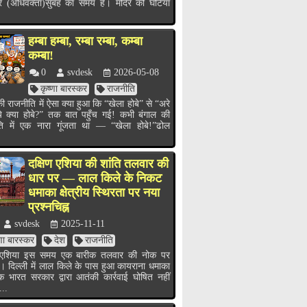
र (अधिवक्ता)सुबह का समय है। मंदिर की घंटियाँ
हम्बा हम्बा, रम्बा रम्बा, कम्बा
कम्बा!
0
svdesk
2026-05-08
कृष्णा बारस्कर
राजनीति
ी राजनीति में ऐसा क्या हुआ कि “खेला होबे” से “अरे
ये क्या होबे?” तक बात पहुँच गई! कभी बंगाल की
ति में एक नारा गूंजता था — “खेला होबे!”ढोल
.
दक्षिण एशिया की शांति तलवार की
धार पर — लाल किले के निकट
धमाका क्षेत्रीय स्थिरता पर नया
प्रश्नचिह्न
svdesk
2025-11-11
्णा बारस्कर
देश
राजनीति
ण एशिया इस समय एक बारीक तलवार की नोक पर
ै। दिल्ली में लाल किले के पास हुआ कायराना धमाका
भारत सरकार द्वारा आतंकी कार्रवाई घोषित नहीं
...