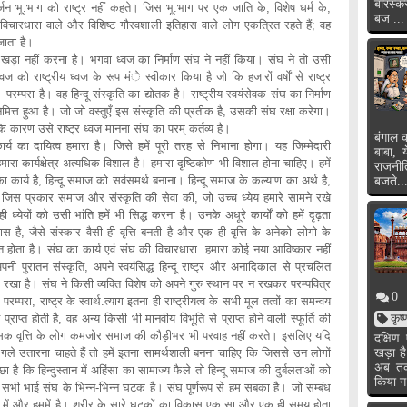
बारस्क
जन भू.भाग को राष्ट्र नहीं कहते। जिस भू.भाग पर एक जाति के, विशेष धर्म के,
बज ...
ष विचारधारा वाले और विशिष्ट गौरवशाली इतिहास वाले लोग एकत्रित रहते हैं; वह
 जाता है।
खड़ा नहीं करना है। भगवा ध्वज का निर्माण संघ ने नहीं किया। संघ ने तो उसी
ज को राष्ट्रीय ध्वज के रूप मंे स्वीकार किया है जो कि हजारों वर्षाें से राष्ट्र
म्परा है। वह हिन्दू संस्कृति का द्योतक है। राष्ट्रीय स्वयंसेवक संघ का निर्माण
ा के निमित्त हुआ है। जो जो वस्तुएँ इस संस्कृति की प्रतीक है, उसकी संघ रक्षा करेगा।
े के कारण उसे राष्ट्र ध्वज मानना संघ का परम् कर्तव्य है।
बंगाल क
र्य का दायित्व हमारा है। जिसे हमें पूरी तरह से निभाना होगा। यह जिम्मेदारी
बाबा, 
ा कार्यक्षेत्र अत्यधिक विशाल है। हमारा दृष्टिकोण भी विशाल होना चाहिए। हमें
राजनी
कार्य है, हिन्दू समाज को सर्वसमर्थ बनाना। हिन्दू समाज के कल्याण का अर्थ है,
बजते..
 ने, जिस प्रकार समाज और संस्कृति की सेवा की, जो उच्च ध्येय हमारे सामने रखे
 ध्येयों को उसी भांति हमें भी सिद्ध करना है। उनके अधूरे कार्यों को हमें दृढ़ता
्वास है, जैसे संस्कार वैसी ही वृत्ति बनती है और एक ही वृत्ति के अनेको लोगो के
त होता है। संघ का कार्य एवं संघ की विचारधारा. हमारा कोई नया आविष्कार नहीं
पनी पुरातन संस्कृति, अपने स्वयंसिद्ध हिन्दू राष्ट्र और अनादिकाल से प्रचलित
खा है। संघ ने किसी व्यक्ति विशेष को अपने गुरु स्थान पर न रखकर परम्पवित्र
0
म्परा, राष्ट्र के स्वार्थ.त्याग इतना ही राष्ट्रीयत्व के सभी मूल तत्वों का समन्वय
राप्त होती है, वह अन्य किसी भी मानवीय विभूति से प्राप्त होने वाली स्फूर्ति की
कृष
और हिंसक वृत्ति के लोग कमजोर समाज की कौड़ीभर भी परवाह नहीं करते। इसलिए यदि
दक्षि
के गले उतारना चाहते हैं तो हमें इतना सामर्थशाली बनना चाहिए कि जिससे उन लोगों
खड़ा ह
अब तक 
है कि हिन्दुस्तान में अहिंसा का सामाज्य फैले तो हिन्दू समाज की दुर्बलताओं को
किया ग
भी भाई संघ के भिन्न-भिन्न घटक है। संघ पूर्णरूप से हम सबका है। जो सम्बंध
घ में और हममें है। शरीर के सारे घटकों का विकास एक सा और एक ही समय होता