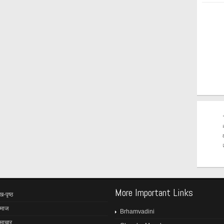
More Important Links
ख-पृष्ठ
माज
Brhamvadini
माचार