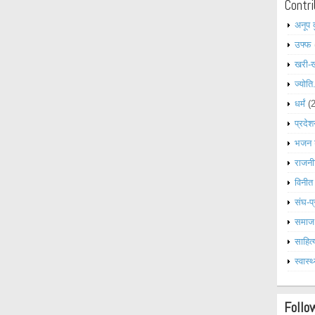
Contri
अनूप 
उफ्फ
खरी-
ज्योति
धर्मं
(
प्रदेश
भजन 
राजनी
विनीत
संघ-प्
समाज
साहित्
स्वास्थ
Follo