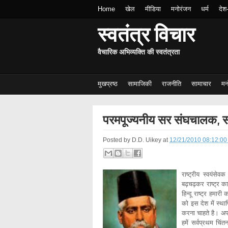
Home
खेल
मीडिया
मनोरंजन
धर्म
देश
स्वतंत्र विचार
वैचारिक अभिव्यक्ति की स्वतंत्रता
मुखप्रष्ठ
सामाजिकी
राजनीति
सामाचार
मन
परमपूज्यनीय सर संघचालक, सं
Posted by
D.D. Uikey
at
12/21/2010 08:12:00
राष्ट्रीय स्वयंसे
बढ़चढ़कर राष्ट्र कार्य
हिन्दू राष्ट्र हमारी
को इस देश में स्थाप
करना चाहते है। अपने
हमें सर्वप्रथम चि