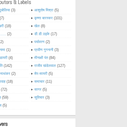
butors & Labels
दुबोलिया
(3)
आशुतोष मिश्रा
(5)
(7)
कृष्णा बारस्कर
(101)
खरी
(18)
खेल
(8)
......
(2)
डी.डी.उइके
(17)
22)
पर्यावरण
(2)
नामा
(1)
प्रवीण गुगनानी
(3)
डायरी
(4)
मीनाक्षी पंत
(84)
ति
(142)
राजीव खंडेलवाल
(127)
 माथंकर
(2)
शेर-सायरी
(5)
रवाह
(18)
समाचार
(11)
(72)
सागर
(5)
य
(59)
सुविचार
(3)
्य
(5)
wers