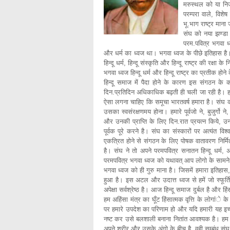
मरुस्थल को या निर्
परम्परा वाले, विशे
भू.भाग राष्ट्र माना
संघ को नया झण्डा 
परम.पवित्र भगवा ध्व
और धर्म का ध्वज था। भगवा ध्वज के पीछे इतिहास है। पर
हिन्दू धर्म, हिन्दू संस्कृति और हिन्दू राष्ट्र की रक्ष
भगवा ध्वज हिन्दू धर्म और हिन्दू राष्ट्र का प्रतीक होन
हिन्दू समाज में पैदा होने के कारण इस संगठन के का
दिन.प्रतिदिन अधिकाधिक बढ़ती ही चली जा रही है। हमार
ऐसा लगना चाहिए कि समूचा भारतवर्ष हमारा है। संघ का 
उसका स्वसंरक्षणमय होना। हमारे पूर्वजो ने, बुजुर्गो
और उनकी प्राप्ति के लिए दिन.रात प्रयत्न किये, उन्ही
पूर्वक पूरे करने है। संघ का संस्कारों पर अत्यंत विश
एकत्रित होने से संगठन के लिए पोषक वातावरण निर्मि
है। संघ ने तो अपने परमपवित्र सनातन हिन्दू धर्म, अ
परमपवित्र भगवा ध्वज को यथावत् आप लोगो के सामने र
भगवा ध्वज को ही गुरु माना है। जिसमें हमारा इतिहास, पर
हुआ है। इस अटल और उदात्त ध्वज से हमें जो स्फूर्ति प्
अपेक्षा सर्वश्रेष्ठ है। आज हिन्दू समाज दुर्बल है 
हम अहिंसा मंत्र का घूँट हिंसात्मक वृत्ति के लोगांे 
पर हमारे उपदेश का परिणाम हो और यदि हमारी यह इच्छा 
नष्ट कर उसे बलशाली बनाना नितांत आवश्यक है। हम स
अपने शरीर और उसके अंगो के बीच है, वही सम्बंध सं