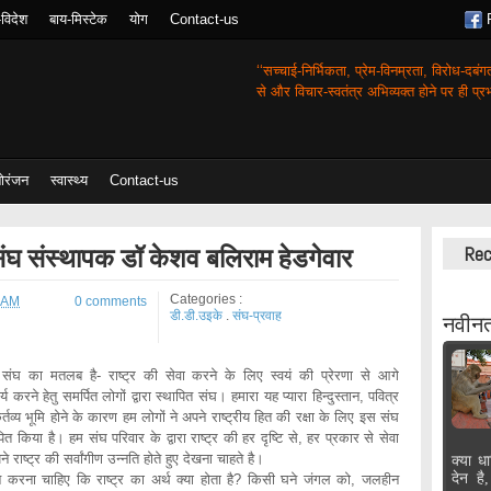
-विदेश
बाय-मिस्टेक
योग
Contact-us
‘‘सच्चाई-निर्भिकता, प्रेम-विनम्रता, विरोध-दबं
से और विचार-स्वतंत्र अभिव्यक्त होने पर ही प्रभा
ोरंजन
स्वास्थ्य
Contact-us
घ संस्थापक डॉ केशव बलिराम हेडगेवार
Rec
Categories :
 AM
0 comments
डी.डी.उइके
.
संघ-प्रवाह
नवीनत
वक संघ का मतलब है- राष्ट्र की सेवा करने के लिए स्वयं की प्रेरणा से आगे
 करने हेतु समर्पित लोगों द्वारा स्थापित संघ। हमारा यह प्यारा हिन्दुस्तान, पवित्र
 कर्तव्य भूमि होने के कारण हम लोगों ने अपने राष्ट्रीय हित की रक्षा के लिए इस संघ
ित किया है। हम संघ परिवार के द्वारा राष्ट्र की हर दृष्टि से, हर प्रकार से सेवा
 राष्ट्र की सर्वांगीण उन्नति होते हुए देखना चाहते है।
क्या धा
देन है
ंतन करना चाहिए कि राष्ट्र का अर्थ क्या होता है? किसी घने जंगल को, जलहीन