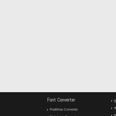
Font Converter
मु
स
Pratibhas Converter
स