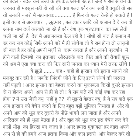
को बदल - बदल कर उन्ही के हथकंडे अपना रहे हैं ! उन्हें ये सब सोचने की
जरुरत ही महसूस नहीं हो रही की क्या गलत और क्या सही है क्युकी वो सब
तो उनकी नजरो मै महानायक........... हैं फिर वो गलत केसे हो सकते हैं !
इसी वजह से अत्याचार , लूटमार , बलात्कार आदि को अंजाम दे दे कर वो
अपना नाम दर्ज करवाते जा रहे हैं और देश एक भ्रष्टाचार का रूप लेती
चली जा रही है देश मै अराजकता फेल रही है ! सीधी सी बात है समाज मै
रह कर जब कोई सिर्फ आपने बारे मै ही सोचेगा तो ये सब होना तो लाज़मी
सी बात है हर कोई अपनी मर्ज़ी से काम करता है और आपने प्रदर्शन मै
होने वाली टिप्पणी का इंतजार औरउसके बाद फिर आगे की तैयारी शुरू
की अब मै एसा क्या करू की फिर सारी जनता का ध्यान मेरी तरफ खींचे !
ये झूठी ....... वाह - वाही ही इन्सान को इतना भागने को
मजबूर कर रही है ! जबकि जिंदगी जीने के लिए इतने संघर्ष की जरुरत
नहीं पड़ती ! अगर इन्सान का बेहतर करने का मुकाबला किसी दुसरे इन्सान
से न होकर अपने आप से ही हो तो ! ये सब बाते की कोई क्या कर रहा
होगा ? मै उस जेसी क्यु नहीं हु ?? वो मुझसे बेहतर क्यु है ये सब बाते एक
आम इन्सान को बैचेन करने के लिए बहुत बड़ी भूमिका निभाता है और वो
अपने आप को भूल कर दुसरो के पीछे भागने लग जाता है और आपने
आस्तित्व को ही भुला बेठता है ! और खुद को भूल कर इस बैचेन कर देने
वाली भीड़ का हिस्सा बन जाता है ! अगर हमारा मुकाबला हर वक़्त अपने
आप से हो की हमने आज इतना किया और कल इससे और बेहतर करे तो