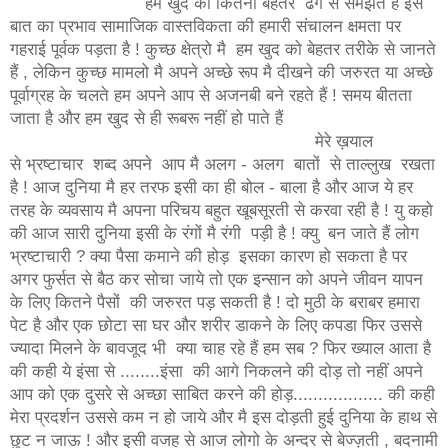
हम खुद को कितना बेहतर ढंग से समझते हैं इस
बात का प्रभाव सामाजिक वास्तविकता की हमारी संचालन क्षमता पर
गहराई पूर्वक पड़ता है ! कुच्छ क्षेत्रो मै हम खुद को बेहतर तरीके से जानते
हैं , लेकिन कुच्छ मामलो मै अपने अच्छे रूप मै दीखने की जरुरत या अच्छे
पूर्वाग्रह के चलते हम अपने आप से अजनबी बने रहते हैं ! समय बीतता
जाता है और हम खुद से ही रूबरू नहीं हो पाते हैं
मेरे ख़याल
से भ्रष्टाचार शब्द अपने आप मै अलग - अलग बातों से ताल्लुख रखता
है ! आज दुनिया मै हर तरफ इसी का ही बोल - बाला है और आज ये हर
तरह के व्यवसाय मै अपना परिचय बहुत खूबसूरती से करवा रही है ! यु कहो
की आज सारी दुनिया इसी के रंगों मै रंगी पड़ी है ! क्यु बन जाते हैं लोग
भ्रष्टाचारी ? क्या पैसा कमाने की होड़ इसका कारण हो सकता है पर
अगर फुर्सत से बैठ कर सोचा जाये तो एक इन्सान को अपने जीवन यापन
के लिए कितने पैसों की जरुरत पड़ सकती है ! दो मुठी के बराबर हमारा
पेट है और एक छोटा सा घर और शरीर डाकने के लिए कपडा फिर उससे
ज्यादा मिलने के बावजूद भी क्या चाह रहे हैं हम सब ? फिर ख्याल आता है
की कही ये इंसा से ........इंसा की आगे निकलने की दोड़ तो नहीं अपने
आप को एक दुसरे से अच्छा साबित करने की होड़.................. की कही
मेरा प्रदर्शन उससे कम न हो जाये और मै इस दोड़ती हुई दुनिया के हाथ से
छुट न जाऊ ! और इसी वजह से आज लोगो के अन्दर से बेज्ज़ती , बदनामी