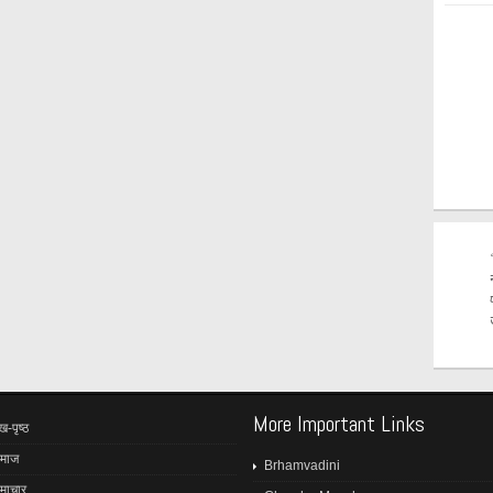
More Important Links
ख-पृष्ठ
माज
Brhamvadini
माचार