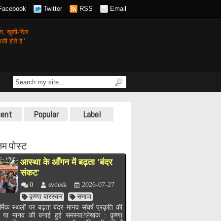
Facebook
Twitter
RSS
Email
गता,
खुशी-दिल
वी होते है’’
ent
Popular
Label
म पोस्ट
आस्था के आँगन में बढ़ता 'बंदर
संकट'
0
svdesk
2026-07-27
कृष्णा बारस्कर
समाज
र्मिक स्थलों पर बढ़ता बंदर–मानव संघर्ष प्रकृति की
, या मानव की बनाई हुई समस्या?लेखक : कृष्णा