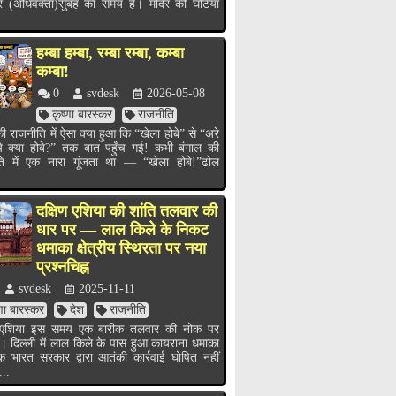
र (अधिवक्ता)सुबह का समय है। मंदिर की घंटियाँ
हम्बा हम्बा, रम्बा रम्बा, कम्बा
कम्बा!
0
svdesk
2026-05-08
कृष्णा बारस्कर
राजनीति
ी राजनीति में ऐसा क्या हुआ कि “खेला होबे” से “अरे
ये क्या होबे?” तक बात पहुँच गई! कभी बंगाल की
ति में एक नारा गूंजता था — “खेला होबे!”ढोल
.
दक्षिण एशिया की शांति तलवार की
धार पर — लाल किले के निकट
धमाका क्षेत्रीय स्थिरता पर नया
प्रश्नचिह्न
svdesk
2025-11-11
्णा बारस्कर
देश
राजनीति
ण एशिया इस समय एक बारीक तलवार की नोक पर
ै। दिल्ली में लाल किले के पास हुआ कायराना धमाका
भारत सरकार द्वारा आतंकी कार्रवाई घोषित नहीं
...