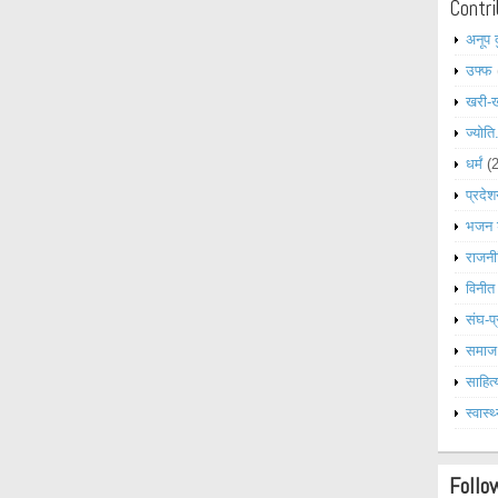
Contri
अनूप 
उफ्फ
खरी-
ज्योति
धर्मं
(
प्रदेश
भजन 
राजनी
विनीत
संघ-प्
समाज
साहित्
स्वास्थ
Follo