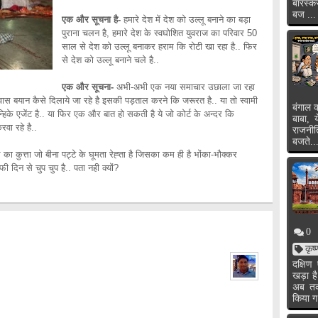
बारस्क
बज ...
एक और सूचना है-
हमारे देश में देश को उल्लू बनाने का बड़ा
पुराना चलन है, हमारे देश के स्वघोशित युवराज का परिवार 50
साल से देश को उल्लू बनाकर हराम कि रोटी खा रहा है.. फिर
से देश को उल्लू बनाने चले है..
एक और सूचना-
अभी-अभी एक नया समाचार उछाला जा रहा
बकवास बयान कैसे दिलाये जा रहे है इसकी पड़ताल करने कि जरूरत है.. या तो स्वामी
बंगाल क
न्हिके एजेंट है.. या फिर एक और बात हो सकती है ये जो कोर्ट के अन्दर कि
बाबा, 
रवा रहे है..
राजनी
बजते..
ा कुत्ता जो बीना पट्टे के घूमता रेह्ता है जिसका कम ही है भोंका-भौक्कर
ी दिन से चुप चुप है.. पता नही क्यों?
0
कृष
दक्षि
खड़ा ह
अब तक 
किया ग