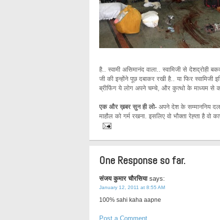
है.. स्वामी असिमानंद वाला.. स्वामिजी से देशद्रोही 
जी की इन्होंने पूछ दबाकर रखी है.. या फिर स्वामिजी इ
ब्रीफिंग ये लोग अपने चम्चे, और कुत्थो के माध्यम से क
एक और ख़बर सुन ही लो-
अपने देश के सम्माननिय दल क
माहौल को गर्म रखना. इसलिए वो भौक्ता रेह्ता है वो काफ
One Response so far.
संजय कुमार चौरसिया
says:
January 12, 2011 at 8:55 AM
100% sahi kaha aapne
Post a Comment