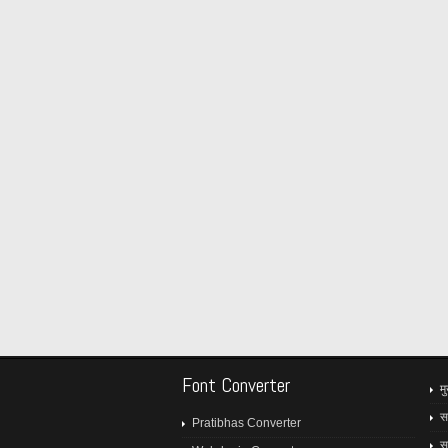
Font Converter
मु
स
Pratibhas Converter
स