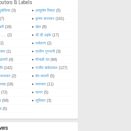
butors & Labels
दुबोलिया
(3)
आशुतोष मिश्रा
(5)
(7)
कृष्णा बारस्कर
(101)
खरी
(18)
खेल
(8)
......
(2)
डी.डी.उइके
(17)
22)
पर्यावरण
(2)
नामा
(1)
प्रवीण गुगनानी
(3)
डायरी
(4)
मीनाक्षी पंत
(84)
ति
(142)
राजीव खंडेलवाल
(127)
 माथंकर
(2)
शेर-सायरी
(5)
रवाह
(18)
समाचार
(11)
(72)
सागर
(5)
य
(59)
सुविचार
(3)
्य
(5)
wers