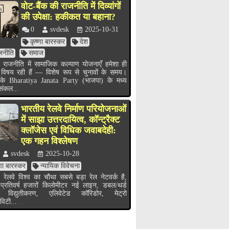
वोट-बैंक की राजनीति में दिव्यांगों
की उपेक्षा: हकीकत या बहाना?
0
svdesk
2025-10-31
कृष्णा बारस्कर
देश
जनीति
समाज
 राजनीति में सामाजिक कल्याण योजनाएँ हमेशा ही
 विषय रही हैं — विशेष रूप से चुनावों के समय।
के Bharatiya Janata Party (भाजपा) के मध्य
 संकल...
भारतीय रेलवे निर्माण परियोजनाओं
में साझा उत्तरदायित्व, कॉन्ट्रैक्ट
क्लॉजेस एवं विधिक जवाबदेही:
एक गहन विश्लेषण
svdesk
2025-10-28
्णा बारस्कर
न्यायिक विवेचना
 रेलवे विश्व का चौथा सबसे बड़ा रेल नेटवर्क है,
 प्रतिवर्ष हजारों किलोमीटर नई लाइन, डबल/थर्ड
 विद्युतीकरण, एलिवेटेड कॉरिडोर, मेट्रो
विटी...