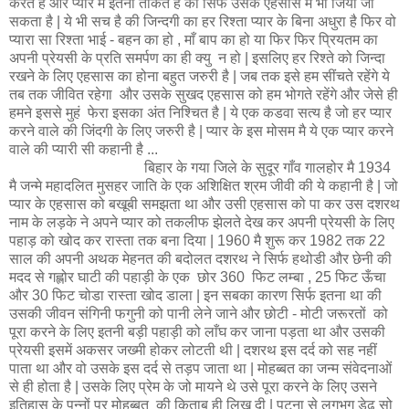
करते हैं और प्यार मै इतनी ताकत है की सिर्फ उसके एहसास मै भी जिया जा
सकता है | ये भी सच है की जिन्दगी का हर रिश्ता प्यार के बिना अधुरा है फिर वो
प्यारा सा रिश्ता भाई - बहन का हो , माँ बाप का हो या फिर फिर प्रियतम का
अपनी प्रेयसी के प्रति समर्पण का ही क्यु न हो | इसलिए हर रिश्ते को जिन्दा
रखने के लिए एहसास का होना बहुत जरुरी है | जब तक इसे हम सींचते रहेंगे ये
तब तक जीवित रहेगा और उसके सुखद एहसास को हम भोगते रहेंगे और जेसे ही
हमने इससे मुहं फेरा इसका अंत निश्चित है | ये एक कडवा सत्य है जो हर प्यार
करने वाले की जिंदगी के लिए जरुरी है | प्यार के इस मोसम मै ये एक प्यार करने
वाले की प्यारी सी कहानी है ...
बिहार के गया जिले के सुदूर गाँव गालहोर मै 1934
मै जन्मे महादलित मुसहर जाति के एक अशिक्षित श्रम जीवी की ये कहानी है | जो
प्यार के एहसास को बखूबी समझता था और उसी एहसास को पा कर उस दशरथ
नाम के लड़के ने अपने प्यार को तकलीफ झेलते देख कर अपनी प्रेयसी के लिए
पहाड़ को खोद कर रास्ता तक बना दिया | 1960 मै शुरू कर 1982 तक 22
साल की अपनी अथक मेहनत की बदोलत दशरथ ने सिर्फ हथोडी और छेनी की
मदद से गह्लोर घाटी की पहाड़ी के एक छोर 360 फिट लम्बा , 25 फिट ऊँचा
और 30 फिट चोडा रास्ता खोद डाला | इन सबका कारण सिर्फ इतना था की
उसकी जीवन संगिनी फगुनी को पानी लेने जाने और छोटी - मोटी जरूरतों को
पूरा करने के लिए इतनी बड़ी पहाड़ी को लाँघ कर जाना पड़ता था और उसकी
प्रेयसी इसमें अकसर जख्मी होकर लोटती थी | दशरथ इस दर्द को सह नहीं
पाता था और वो उसके इस दर्द से तड़प जाता था | मोहब्बत का जन्म संवेदनाओं
से ही होता है | उसके लिए प्रेम के जो मायने थे उसे पूरा करने के लिए उसने
इतिहास के पन्नों पर मोहब्बत की किताब ही लिख दी | पटना से लगभग डेढ़ सो