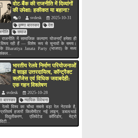
वोट-बैंक की राजनीति में दिव्यांगों
की उपेक्षा: हकीकत या बहाना?
0
svdesk
2025-10-31
कृष्णा बारस्कर
देश
जनीति
समाज
 राजनीति में सामाजिक कल्याण योजनाएँ हमेशा ही
 विषय रही हैं — विशेष रूप से चुनावों के समय।
के Bharatiya Janata Party (भाजपा) के मध्य
 संकल...
भारतीय रेलवे निर्माण परियोजनाओं
में साझा उत्तरदायित्व, कॉन्ट्रैक्ट
क्लॉजेस एवं विधिक जवाबदेही:
एक गहन विश्लेषण
svdesk
2025-10-28
्णा बारस्कर
न्यायिक विवेचना
 रेलवे विश्व का चौथा सबसे बड़ा रेल नेटवर्क है,
 प्रतिवर्ष हजारों किलोमीटर नई लाइन, डबल/थर्ड
 विद्युतीकरण, एलिवेटेड कॉरिडोर, मेट्रो
विटी...