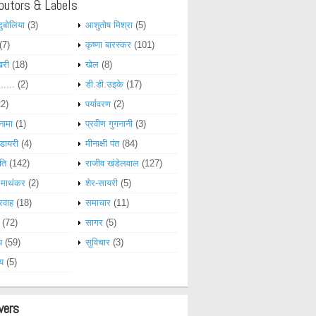
butors & Labels
दुबोलिया
(3)
आशुतोष मिश्रा
(5)
(7)
कृष्णा बारस्कर
(101)
खरी
(18)
खेल
(8)
......
(2)
डी.डी.उइके
(17)
22)
पर्यावरण
(2)
नामा
(1)
प्रवीण गुगनानी
(3)
डायरी
(4)
मीनाक्षी पंत
(84)
ति
(142)
राजीव खंडेलवाल
(127)
 माथंकर
(2)
शेर-सायरी
(5)
रवाह
(18)
समाचार
(11)
(72)
सागर
(5)
य
(59)
सुविचार
(3)
्य
(5)
wers