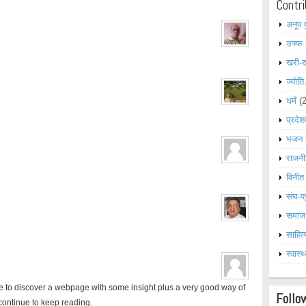
Contri
अनूप 
उफ्फ
खरी-
ज्योति
धर्मं
(
प्रदेश
भजन 
राजनी
विनीत
संघ-प्
समाज
साहित्
स्वास्थ
ble to discover a webpage with some insight plus a very good way of
Follo
continue to keep reading.