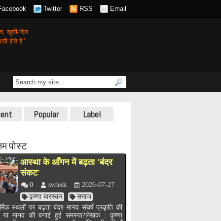
Facebook
Twitter
RSS
Email
गता,
खुशी-दिल
वी होते है’’
ent
Popular
Label
म पोस्ट
आस्था के आँगन में बढ़ता 'बंदर
संकट'
0
svdesk
2026-07-27
कृष्णा बारस्कर
समाज
र्मिक स्थलों पर बढ़ता बंदर–मानव संघर्ष प्रकृति की
, या मानव की बनाई हुई समस्या?लेखक : कृष्णा