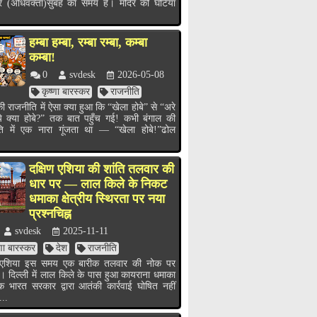
र (अधिवक्ता)सुबह का समय है। मंदिर की घंटियाँ
हम्बा हम्बा, रम्बा रम्बा, कम्बा
कम्बा!
0
svdesk
2026-05-08
कृष्णा बारस्कर
राजनीति
ी राजनीति में ऐसा क्या हुआ कि “खेला होबे” से “अरे
ये क्या होबे?” तक बात पहुँच गई! कभी बंगाल की
ति में एक नारा गूंजता था — “खेला होबे!”ढोल
.
दक्षिण एशिया की शांति तलवार की
धार पर — लाल किले के निकट
धमाका क्षेत्रीय स्थिरता पर नया
प्रश्नचिह्न
svdesk
2025-11-11
्णा बारस्कर
देश
राजनीति
ण एशिया इस समय एक बारीक तलवार की नोक पर
ै। दिल्ली में लाल किले के पास हुआ कायराना धमाका
भारत सरकार द्वारा आतंकी कार्रवाई घोषित नहीं
...