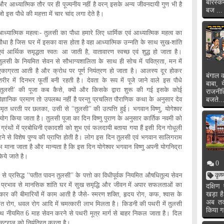
बारस्क
और आध्यात्मिक तौर पर ही पूज्यनीय नहीं है वरन् इसके अन्य जीवनदायी गुण भी है
बज ...
जो इस पौधे की महत्ता में चार चांद लगा देते है।
आध्यात्मिक महत्वः- तुलसी का पौधा हमारे लिए धार्मिक एवं आध्यात्मिक महत्व का
पौधा है जिस घर में इसका वास होता है वहा आध्यात्मिक उन्नति के साथ सुख-शांति
एवं आर्थिक समृद्धता स्वतः आ जाती है, वातावारण स्वच्छ एवं शुद्ध हो जाता है।
तुलसी के नियमित सेवन से सौभाग्यशालिता के साथ ही सोच में पवित्रता, मन में
एकाग्रता आती है और क्रोध पर पूर्ण नियंत्रण हो जाता है। आलस्य दूर होकर
बंगाल क
शरीर में दिनभर फूर्ती बनी रहती है। देवता के रूप में पूजे जाने वाले इस पौधे
बाबा, 
‘तुलसी’ की पूजा कब कैसे, क्यों और किसके द्वारा शुरू की गई इसके कोई
राजनी
वैज्ञानिक प्रमाण तो उपलब्ध नहीं है परन्तु प्रचलित पौराणिक कथा के अनुसार देव
बजते..
ृत धरती पर छलका, उसी से ‘‘तुलसी’’ की उत्पत्ति हुई। भगवान विष्णु, योगेश्वर
पयोग किया जाता है। तुलसी पूजा का दिन विष्णु पुराण के अनुसार कार्तिक नवमी को
म ग्रंथों में प्रबोधिनी एकादशी को शुभ एवं फलदायी बताया गया हैं इसी दिन गोधूली
े से विशेष पुण्य की प्राप्ति होती है। लोग इस दिन तुलसी एवं भगवान सालिगराम
 माना जाता है और मान्यता है कि इस दिन योगेश्वर भगवान विष्णु अपनी योगनिद्रा
िये जाते है।
0
े प्रसिद्ध ‘‘पतीत पावन तुलसी’’ के पत्तो का विधीपूर्वक नियमित औषधितुल्य सेवन
कृष
 प्रभाव से मानसिक शांति घर में सुख समृद्धि और जीवन में अपार सफलताओं का
दक्षि
कार की बीमारियों में काम आती है जैसे- स्मरण शक्ति, हृदय रोग, कफ, श्वास के
खड़ा ह
अब तक 
दंत रोग, धवल रोग आदि में चमत्कारी लाभ मिलता है। किडनी की पथरी में तुलसी
किया ग
थ नीयमित 6 माह सेवन करने से पथरी मूत्र मार्ग से बाहर निकल जाता है। दिल
ेस्ट्राल को नियंत्रित करता है।