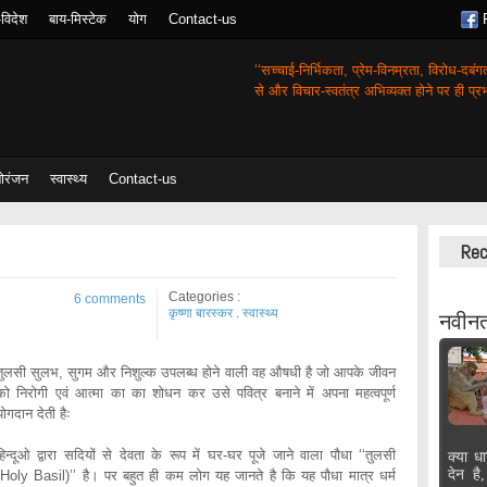
-विदेश
बाय-मिस्टेक
योग
Contact-us
‘‘सच्चाई-निर्भिकता, प्रेम-विनम्रता, विरोध-दबं
से और विचार-स्वतंत्र अभिव्यक्त होने पर ही प्रभा
ोरंजन
स्वास्थ्य
Contact-us
Rec
Categories :
6 comments
कृष्णा बारस्कर
.
स्वास्थ्य
नवीनत
तुलसी सुलभ, सुगम और निशुल्क उपलब्ध होने वाली वह औषधी है जो आपके जीवन
को निरोगी एवं आत्मा का का शोधन कर उसे पवित्र बनाने में अपना महत्वपूर्ण
योगदान देती हैः
हिन्दूओ द्वारा सदियों से देवता के रूप में घर-घर पूजे जाने वाला पौधा ‘‘तुलसी
क्या धा
देन है
(Holy Basil)’’ है। पर बहुत ही कम लोग यह जानते है कि यह पौधा मात्र धर्म