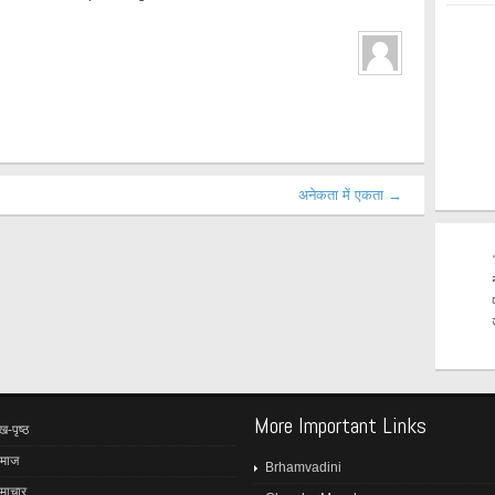
अनेकता में एकता →
More Important Links
ख-पृष्ठ
माज
Brhamvadini
माचार