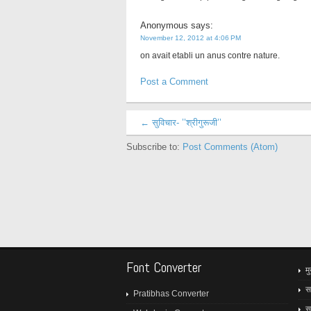
Anonymous
says:
November 12, 2012 at 4:06 PM
on avait etabli un anus contre nature.
Post a Comment
← सुविचार- ’’श्रीगुरूजी’’
Subscribe to:
Post Comments (Atom)
Font Converter
मु
स
Pratibhas Converter
स