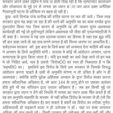
सरकार अपने उक्त उद्वेश्य मे सफ ल होती दिख रही है कि भ्रष्टाचार कालाधन
और लोकपाल के मुद्दे पर से जनता का ध्यान बंाट कर आज उक्त अनैतिक
गैरकानूनी घटना के औचित्य पर बहस हो रही है।
कुछ बाते दिनांक पांच तारीख की रात्रि घटना पर कर ली जावे। जिस तरह
सरकार द्वारा यह कहा जा रहा है की धरने की अनुमति का का बाबा रामदेव द्वारा
दुरूपयोग किया गया जिस कारण से अनुमति रद्द की जाकर तुरंत आवश्यक
कार्यवाही की गई जो दुर्भाग्यपूर्ण लेकिन आवश्यक थी जैसा की प्रधानमंत्रीजी ने
भी कहा है। वास्तव मे यह उस भ्रामक प्रचार का हिस्सा है जहा एक झूठ यदि
सौ बार कहा जाये तो वह सच लगने लगता है की मिथ्या धारणा पर आधारित है।
सर्वप्रथम सरकार को इस बात के लिये बाबा को धन्यवाद देना चाहिये की बाबा
ने अनशन के लिये अनुमिति मांगी। वास्तव मे कोई भी आंदोलन अनशन, धरना
सत्याग्रह के द्वारा किया जाता है। यदि इन शब्दो का अर्थ देखा जाये तो इन सब
मे जो निहित अर्थ, भाव है उससे ''विरोधÓÓ का स्वर ही निकलता है न कि
'सहमतिÓ का। इसलिये इस विरोध के लिये उस सरकार से जिसके विरूद्ध
आंदोलन करना चाहते है उसी से अनुमति मांगना न तो उचित है और न ही
आवश्यक। क्योकि शांति पूर्वक अहिंसक अनशन के द्वारा विरोध व्यक्त करना
हमारा संवैधानिक अधिकार है, जो धारा 144 के लागु होने पर उसका उलंघन
होते हुये भी यह संविधान द्वारा प्रदत्त अधिकार है। जब हम किसी मुद्दे पर
सरकार द्वारा ध्यान न देने की स्थिति में जनता का ध्यान आक र्षित करते है तो
वह हम अनुमति-सहमति के माध्यम से नही बल्कि विरोध के माध्यम से ही (जो कि
हमारा संवैधानिक अधिकार है) कर सकते है बशर्ते वह विरोध का तरीका पुर्णत:
अहिंसावादी हो भड़काने वाला न हो उत्तेजक न हो। यहां पर बाबा लगातार
अंहिसा की बात करते रहे। किसी प्रकार की उत्तेजना की बात नही की और