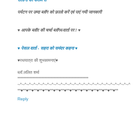
सैलानी की कलम से
पर्यटन पर उम्दा ब्लॉग को फ़ालो करें एवं पाएं नयी जानकारी
♥ आपके ब्लॉग़ की चर्चा ब्लॉग4वार्ता पर ! ♥
♥ पेसल वार्ता - सहरा को समंदर कहना ♥
♥रथयात्रा की शुभकामनाएं♥
ब्लॉ.ललित शर्मा
***********************************************
~^~^~^~^~^~^~^~^~^~^~^~^~^~^~^~^~^~^~^~^~^~^~^~^~^
**♥**♥**♥**♥**♥**♥**♥**♥**♥**♥**♥**♥**♥**♥**♥**♥**♥**♥**
Reply