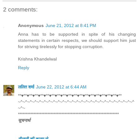
2 comments:
Anonymous
June 21, 2012 at 8:41 PM
Anna has to be supported in spite of his changing
statements in certain respects, we should support him just
for striving tirelessly for stopping corruption.
Krishna Khandelwal
Reply
ललित शर्मा
June 22, 2012 at 6:44 AM
**♥**♥**♥**♥**♥**♥**♥**♥**♥**♥**♥**♥**♥**♥**♥**♥**♥**♥**
~^~^~^~^~^~^~^~^~^~^~^~^~^~^~^~^~^~^~^~^~^~^~^~^~^
~^~
*****************************************************************
सूचनार्थ