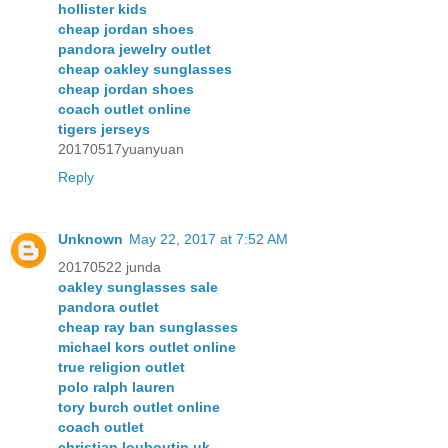
hollister kids
cheap jordan shoes
pandora jewelry outlet
cheap oakley sunglasses
cheap jordan shoes
coach outlet online
tigers jerseys
20170517yuanyuan
Reply
Unknown
May 22, 2017 at 7:52 AM
20170522 junda
oakley sunglasses sale
pandora outlet
cheap ray ban sunglasses
michael kors outlet online
true religion outlet
polo ralph lauren
tory burch outlet online
coach outlet
christian louboutin uk