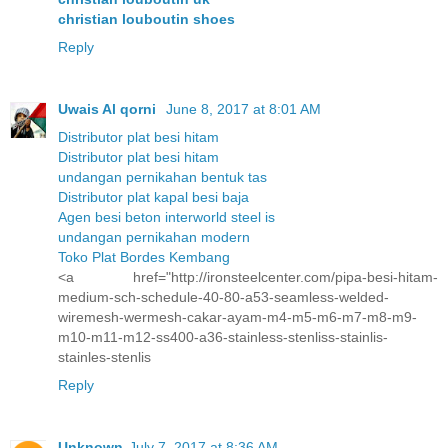
christian louboutin shoes
Reply
Uwais Al qorni
June 8, 2017 at 8:01 AM
Distributor plat besi hitam
Distributor plat besi hitam
undangan pernikahan bentuk tas
Distributor plat kapal besi baja
Agen besi beton interworld steel is
undangan pernikahan modern
Toko Plat Bordes Kembang
<a href="http://ironsteelcenter.com/pipa-besi-hitam-
medium-sch-schedule-40-80-a53-seamless-welded-
wiremesh-wermesh-cakar-ayam-m4-m5-m6-m7-m8-m9-
m10-m11-m12-ss400-a36-stainless-stenliss-stainlis-
stainles-stenlis
Reply
Unknown
July 7, 2017 at 8:36 AM