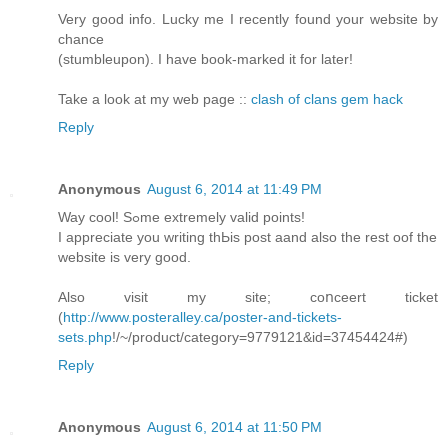
Very good info. Lucky me I recently found your website by
chance
(stumbleupon). I have book-marked it for later!
Take a look at my web page ::
clash of clans gem hack
Reply
Anonymous
August 6, 2014 at 11:49 PM
Way cool! Ѕߋme extremеly valid points!
I appreciate you writing thЬis post aand also thе rest oof the
website is very good.
Also visit my site; coոceert ticket
(
http://www.posteralley.ca/poster-and-tickets-
sets.php
!/~/product/category=9779121&id=37454424#)
Reply
Anonymous
August 6, 2014 at 11:50 PM