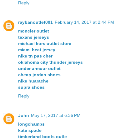
Reply
raybanoutlet001
February 14, 2017 at 2:44 PM
moncler outlet
texans jerseys
michael kors outlet store
miami heat jersey
nike tn pas cher
oklahoma city thunder jerseys
under armour outlet
cheap jordan shoes
nike huarache
supra shoes
Reply
John
May 17, 2017 at 6:36 PM
longchamps
kate spade
timberland boots outle