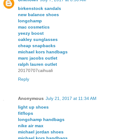
birkenstock sandals
new balance shoes
longchamp
mac cosmetics
yeezy boost
oakley sunglasses
cheap snapbacks
michael kors handbags
marc jacobs outlet
ralph lauren outlet
20170707caihuali
Reply
Anonymous
July 21, 2017 at 11:34 AM
light up shoes
fitflops
longchamp handbags
nike air max
michael jordan shoes
michael kors handbags