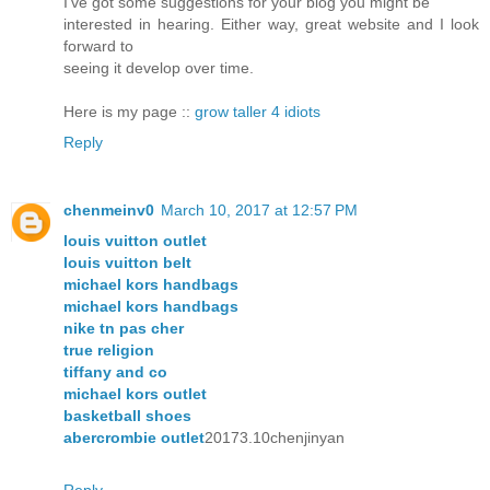
I've got some suggestions for your blog you might be
interested in hearing. Either way, great website and I look
forward to
seeing it develop over time.
Here is my page ::
grow taller 4 idiots
Reply
chenmeinv0
March 10, 2017 at 12:57 PM
louis vuitton outlet
louis vuitton belt
michael kors handbags
michael kors handbags
nike tn pas cher
true religion
tiffany and co
michael kors outlet
basketball shoes
abercrombie outlet
20173.10chenjinyan