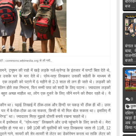
बारस्क
बज ...
बंगाल क
बाबा, 
राजनी
बजते..
फोटो : commons.wikimedia.org से ली गयी..
 की राहो में खड़े लड़के गर्ल-फ्रेण्ड के इंतजार में घण्टों बिता देते थे,
उसके घर के मार देते थे। प्रेम-पत्र लिखकर उसकी सहेली के माध्यम से
। एक लड़की को पटाने में 6 महीने से 2-3 साल तो लग ही जाते थे। लड़की को
ालिग होते तक निभाना, फिर मम्मी पापा को शादी के लिए पटाना। ज्यादातर लड़कों
 बहुत अच्छा माहौल था, लोग एक दूसरे के लिए जीने मरने को तैयार रहते थे। ये
0
 शौकीन था। पढ़ाई लिखाई में ठीक-ठाक और हिन्दी पर पकड़ भी ठीक ही थी। उपर
कृष
सी भी घर में बे-रोक-टोक आ-जा सकता, किसी से भी मिल बोल सकता था। इसलिए मैं
दक्षि
 फ्रेण्ड’’ था। ज्यादातर मित्र मुझसे दोस्ती बनाये रखना चाहते थे।
खड़ा ह
ूप में इस्तेमाल में, ‘‘प्रेम-पत्र’’ लिखवाने और उन्हे पहुंचाने के लिए करते थे। मेरा
अब तक 
किया ग
ें माहिर हो गया था। 9वी 10वी की युवतियों को पत्र लिखवाया जाता तो 11वी, 12
 पुराने गाने, सायरों की शेर-सायरी से लेटर का डेकोरेषन करता था ताकि लेटर को