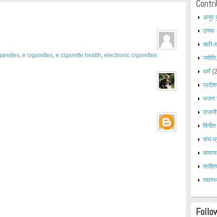
Contri
अनूप 
उफ्फ
खरी-
garettes
,
e cigarettes
,
e cigarette health
,
electronic cigarettes
ज्योति
धर्मं
(
प्रदेश
भजन 
राजनी
विनीत
संघ-प्
समाज
साहित्
स्वास्थ
Follo