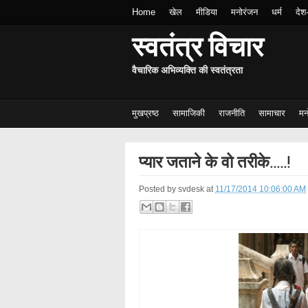
Home
खेल
मीडिया
मनोरंजन
धर्म
देश
स्वतंत्र विचार
वैचारिक अभिव्यक्ति की स्वतंत्रता
मुखप्रष्ठ
सामाजिकी
राजनीति
सामाचार
मन
प्यार जताने के वो तरीके.....!
Posted by
svdesk
at
11/17/2014 10:06:00 AM