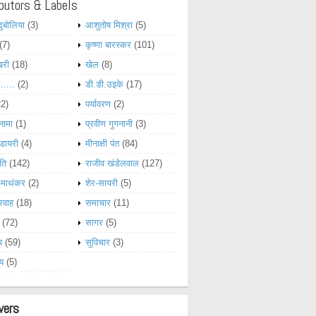
butors & Labels
दुबोलिया
(3)
आशुतोष मिश्रा
(5)
(7)
कृष्णा बारस्कर
(101)
खरी
(18)
खेल
(8)
......
(2)
डी.डी.उइके
(17)
22)
पर्यावरण
(2)
नामा
(1)
प्रवीण गुगनानी
(3)
डायरी
(4)
मीनाक्षी पंत
(84)
ति
(142)
राजीव खंडेलवाल
(127)
 माथंकर
(2)
शेर-सायरी
(5)
रवाह
(18)
समाचार
(11)
(72)
सागर
(5)
य
(59)
सुविचार
(3)
्य
(5)
wers