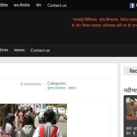
-विदेश
बाय-मिस्टेक
योग
Contact-us
‘‘सच्चाई-निर्भिकता, प्रेम-विनम्रता, विरोध-दबं
से और विचार-स्वतंत्र अभिव्यक्त होने पर ही प्रभा
ोरंजन
स्वास्थ्य
Contact-us
Rec
Categories :
6 comments
कृष्णा बारस्कर
.
समाज
नवीनत
क्या धा
देन है