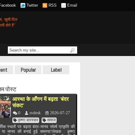
Facebook
Twitter
RSS
Email
गता,
खुशी-दिल
वी होते है’’
ent
Popular
Label
म पोस्ट
आस्था के आँगन में बढ़ता 'बंदर
संकट'
0
svdesk
2026-07-27
कृष्णा बारस्कर
समाज
र्मिक स्थलों पर बढ़ता बंदर–मानव संघर्ष प्रकृति की
, या मानव की बनाई हुई समस्या?लेखक : कृष्णा