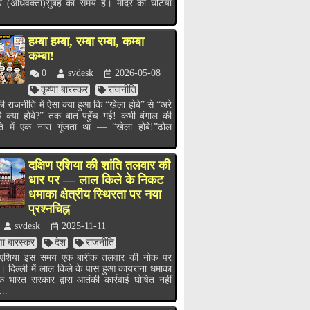
र (अधिवक्ता)सुबह का समय है। मंदिर की घंटियाँ
हम्बा हम्बा, रम्बा रम्बा, कम्बा
कम्बा!
0
svdesk
2026-05-08
कृष्णा बारस्कर
राजनीति
ी राजनीति में ऐसा क्या हुआ कि “खेला होबे” से “अरे
ये क्या होबे?” तक बात पहुँच गई! कभी बंगाल की
ति में एक नारा गूंजता था — “खेला होबे!”ढोल
.
दक्षिण एशिया की शांति तलवार की
धार पर — लाल किले के निकट
धमाका क्षेत्रीय स्थिरता पर नया
प्रश्नचिह्न
svdesk
2025-11-11
्णा बारस्कर
देश
राजनीति
ण एशिया इस समय एक बारीक तलवार की नोक पर
ै। दिल्ली में लाल किले के पास हुआ कायराना धमाका
भारत सरकार द्वारा आतंकी कार्रवाई घोषित नहीं
...