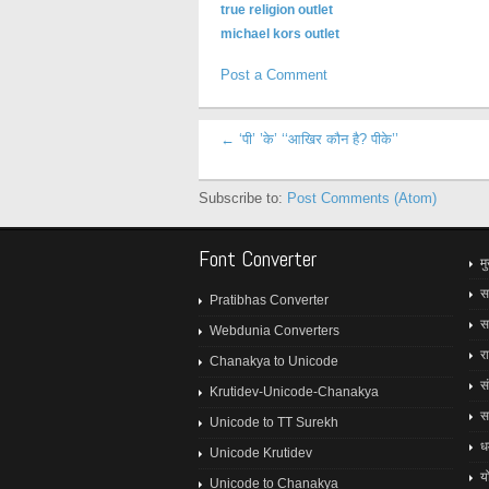
true religion outlet
michael kors outlet
Post a Comment
← ‘पी’ ’के’ ‘‘आखिर कौन है? पीके’’
Subscribe to:
Post Comments (Atom)
Font Converter
मु
स
Pratibhas Converter
स
Webdunia Converters
र
Chanakya to Unicode
स
Krutidev-Unicode-Chanakya
स
Unicode to TT Surekh
धर्
Unicode Krutidev
य
Unicode to Chanakya