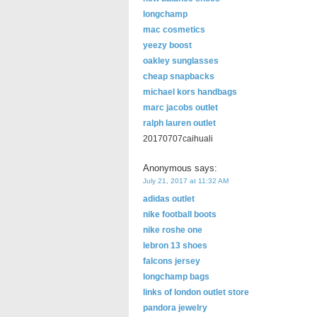
longchamp
mac cosmetics
yeezy boost
oakley sunglasses
cheap snapbacks
michael kors handbags
marc jacobs outlet
ralph lauren outlet
20170707caihuali
Anonymous
says:
July 21, 2017 at 11:32 AM
adidas outlet
nike football boots
nike roshe one
lebron 13 shoes
falcons jersey
longchamp bags
links of london outlet store
pandora jewelry