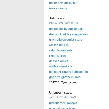
under armour outlet
nike store uk
John
says:
May 17, 2017 at 6:40 PM
cheap oakley sunglasses
discount oakley sunglasses
true religion outlet store
adidas nmd r1
ralph lauren sale
ralph lauren
dansko outlet
adidas sneakers
discount oakley sunglasses
ghd straighteners sale
20170517yuanyuan
Unknown
says:
July 7, 2017 at 8:36 AM
birkenstock sandals
new balance shoes