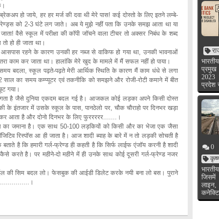
के।
ब्रेकअप हो जाये, हर हर मर्ज की दवा थी मेरे पास! कई दोस्तो के लिए इतने लम्बे-
-फ्रेण्ड्स को 2-3 घंटे लग जाते। अब ये मुझे नहीं पता कि उनके समझ आता था या
ाता! वैसे स्कूल में परीक्षा की कॉपी जॉचने वाला टीचर तो अक्सर निबंध के शब्द
ाम तो हो ही जाता था।
रा
उनके आसपास रहने के कारण उनकी हर नब्ज से वाकिफ हो गया था, उनकी भावनाओं
रा काम कर जाता था। हालांकि मेरे खुद के मामले में मैं सफल नहीं हो पाया।
भारतीय
प्रमुख
 समय बदला, स्कूल पढ़ते-पढ़ते मेरी आर्थिक स्थिति के कारण मैं काम धंधे से लगा
2023 
2 साल का समय कम्प्यूटर एवं तकनीकि को समझने और रोजी-रोटी कमाने में बीत
प्रदेश
 छूट गया।
 लगता है जैसे दुनिया एकदम बदल गई है। आजकल कोई लड़का अपने किसी दोस्त
 के इंतजार में उसके स्कूल के पास, पानठेलो पर, चौक चौराहो पर दिनभर खड़ा
र आता है और दोनो दिनभर के लिए फुररररर.......।
लस का जमाना है। एक साथ 50-100 लड़कियों को किसी और का भेजा एक जैसा
पॉजिटिव रिस्पॉस आ ही जाता है। आज शादी ब्याह के बारे में न तो लड़की सोचती है
बताते है कि हमारी गर्ल-फ्रेण्ड ही कहती है कि सिर्फ लाईफ एंजॉय करनी है शादी
0
ैसे करते है। पर महीने-दो महीने में ही उनके साथ कोई दूसरी गर्ल-फ्रेण्ड नजर
कृष
भारतीय
ाईल की सिम बदल लो। फेसबुक की आईडी डिलेट करके नयी बना लो बस। पुराने
जिसमें
..............।
लाइन,
कनेक्टि