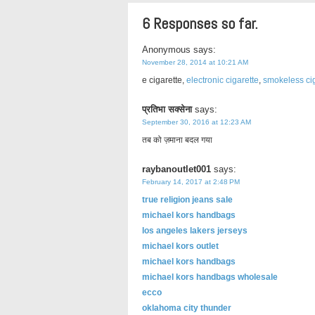
6 Responses so far.
Anonymous
says:
November 28, 2014 at 10:21 AM
e cigarette,
electronic cigarette
,
smokeless ci
प्रतिभा सक्सेना
says:
September 30, 2016 at 12:23 AM
तब को ज़माना बदल गया
raybanoutlet001
says:
February 14, 2017 at 2:48 PM
true religion jeans sale
michael kors handbags
los angeles lakers jerseys
michael kors outlet
michael kors handbags
michael kors handbags wholesale
ecco
oklahoma city thunder