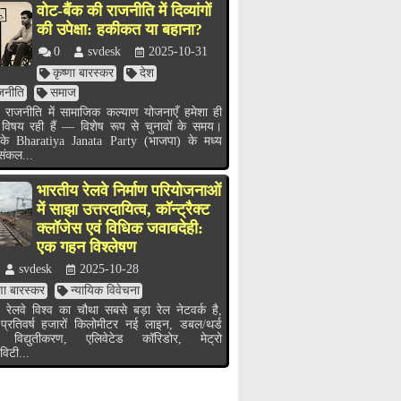
वोट-बैंक की राजनीति में दिव्यांगों
की उपेक्षा: हकीकत या बहाना?
0
svdesk
2025-10-31
कृष्णा बारस्कर
देश
जनीति
समाज
 राजनीति में सामाजिक कल्याण योजनाएँ हमेशा ही
 विषय रही हैं — विशेष रूप से चुनावों के समय।
के Bharatiya Janata Party (भाजपा) के मध्य
 संकल...
भारतीय रेलवे निर्माण परियोजनाओं
में साझा उत्तरदायित्व, कॉन्ट्रैक्ट
क्लॉजेस एवं विधिक जवाबदेही:
एक गहन विश्लेषण
svdesk
2025-10-28
्णा बारस्कर
न्यायिक विवेचना
 रेलवे विश्व का चौथा सबसे बड़ा रेल नेटवर्क है,
 प्रतिवर्ष हजारों किलोमीटर नई लाइन, डबल/थर्ड
 विद्युतीकरण, एलिवेटेड कॉरिडोर, मेट्रो
विटी...