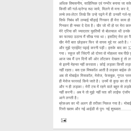
अधिक विष्वसनीय, साहित्यिक एवं गम्भीर बनाया जा स
किसी की गर्ल-फ्रेण्ड रूठ जाये, मिलने से मना कर दे, 
लम्बे लव-लेटर लिखे कि उन्हे पढ़ने में ही उनकी गर्ल
सिर्फ निबंध की लम्बाई चौड़ाई गिनकर ही मेरा काम हो ज
गिनकर ही नम्बर दे देता है। खैर जो भी हो पर मेरा क
मेरे एरिया की ज्यादातर युवतियों से बोलचाल थी 
का फायदा उठाना मैं सीख गया था। इसलिए मेरा हर पैत
खैर मेरी बात छोड़कर फिर से वापस मुद्दे पर आते है।
और मुझे प्राईवेट पढ़ाई करनी पड़ी। इसके बाद का 1
गया। स्कूल की जिंदगी ओ दोस्त वो मोहल्ला सब पीछे
आज जब मैं उन दिनों की ओर लौटकर देखता हूं तो
से इतनी मेहनत नहीं करवाता। कोई लड़का किसी लड़की
नहीं रहता। बस एक मिषकॉल आती है लड़का बाईक लेक
अब तो मोबाईल मिसकॉल, मेसेज, फेसबुक, गूगल प्
ही मेसेज फारवर्ड किये जाते है। उनमें से कुछ का तो 
और न ही लड़का। मेरी टच में रहने वाले बहुत से लड़के 
नहीं करनी। अब ये तो मुझे नहीं पता की लाईफ एंजॉय क
आने लगती है।
ब्रेकअप का भी अलग ही तरीका निकल गया है। मोब
रिस्ते खतम और नई आईडी से पुनः नई शुरूवात..........