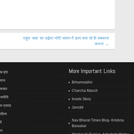
राहुल ‘बाबा‘ का उद्बोध! मोदी जापान में ड्रम बजा रहे है! बचकाना
कथन! →
More Important Links
ख-पृष्ठ
माज
Brhamvadini
माचार
Charcha Manch
ाजनीति
Inside Story
ंघ-प्रवाह
Janokti
ाहित्य
Nav Bharat Times Blog- Krishna
मं
Baraskar
ोग