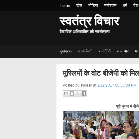
Home
खेल
मीडिया
मनोरंजन
धर्म
देश
स्वतंत्र विचार
वैचारिक अभिव्यक्ति की स्वतंत्रता
मुखप्रष्ठ
सामाजिकी
राजनीति
सामाचार
मन
मुस्लिमों के वोट बीजेपी को मि
Posted by
svdesk
at
3/12/2017 08:53:00 PM
यूपी चुनाव में 