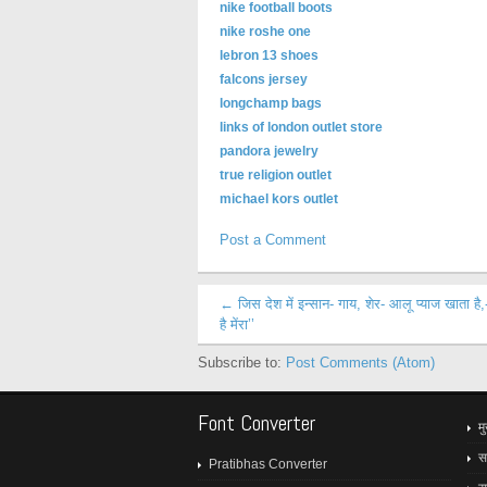
nike football boots
nike roshe one
lebron 13 shoes
falcons jersey
longchamp bags
links of london outlet store
pandora jewelry
true religion outlet
michael kors outlet
Post a Comment
← जिस देश में इन्सान- गाय, शेर- आलू प्याज खाता है,
है मेंरा’’
Subscribe to:
Post Comments (Atom)
Font Converter
मु
स
Pratibhas Converter