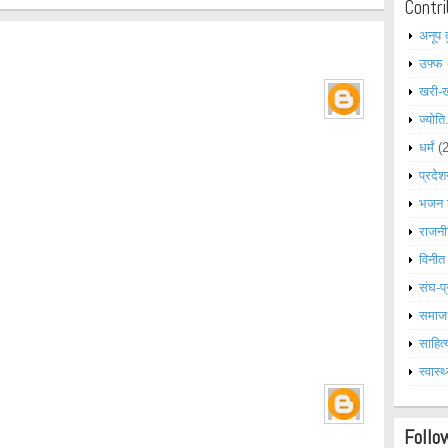
Contri
अनूप 
उफ्फ
खरी-
ज्योति
धर्मं
(
प्रदेश
भजन 
राजनी
विनीत
संघ-प्
समाज
साहित्
स्वास्थ
Follo