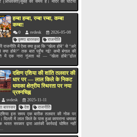
र (अधिवक्ता)सुबह का समय है। मंदिर की घंटियाँ
हम्बा हम्बा, रम्बा रम्बा, कम्बा
कम्बा!
0
svdesk
2026-05-08
कृष्णा बारस्कर
राजनीति
ी राजनीति में ऐसा क्या हुआ कि “खेला होबे” से “अरे
ये क्या होबे?” तक बात पहुँच गई! कभी बंगाल की
ति में एक नारा गूंजता था — “खेला होबे!”ढोल
.
दक्षिण एशिया की शांति तलवार की
धार पर — लाल किले के निकट
धमाका क्षेत्रीय स्थिरता पर नया
प्रश्नचिह्न
svdesk
2025-11-11
्णा बारस्कर
देश
राजनीति
ण एशिया इस समय एक बारीक तलवार की नोक पर
ै। दिल्ली में लाल किले के पास हुआ कायराना धमाका
भारत सरकार द्वारा आतंकी कार्रवाई घोषित नहीं
...