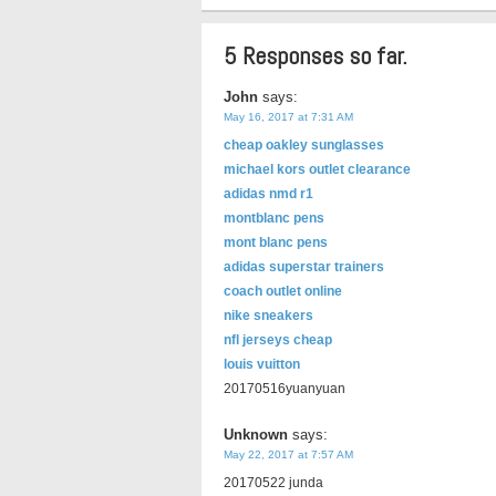
5 Responses so far.
John
says:
May 16, 2017 at 7:31 AM
cheap oakley sunglasses
michael kors outlet clearance
adidas nmd r1
montblanc pens
mont blanc pens
adidas superstar trainers
coach outlet online
nike sneakers
nfl jerseys cheap
louis vuitton
20170516yuanyuan
Unknown
says:
May 22, 2017 at 7:57 AM
20170522 junda