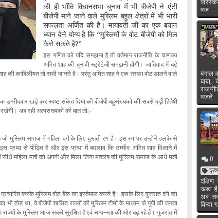
बारस्क
की ही भाँति विधानसभा चुनाव में भी बीजेपी ने एंटी
बज ...
बीजेपी माने जाने वाले मुस्लिम बहुल क्षेत्रों में भी भारी
सफलता अर्जित की है। मायावती जी का एक बयान
ध्यान देने योग्य है कि “मुस्लिमों के वोट बीजेपी को मिल
कैसे सकते है?”
इस गणित को यदि
समझना है तो वर्तमान राजनीति के चाणक्य
अमित शाह की चुनावी स्ट्रेटेजी समझनी होगी। जातिवाद में बटे
शाह की काबिलीयत तो सभी जानते है। परंतु अमित शाह ने एक तरफ़ा वोट डालने वाले
बंगाल क
बाबा, 
राजनी
बजते..
क उम्मीदवार खड़े कर स्पष्ट संकेत दिया की बीजेपी बहुसंख्यको की सबसे बड़ी हितैषी
न रखेगी। अब रही अल्पसंख्यकों की बात तो
:-
 जो मुस्लिम समाज में महिला वर्ग के लिए दुखती रग है। इस रग पर उन्होंने हलके से
इस प्रथा से पीड़ित है और इस प्रथा में बदलाव कि उम्मीद अमित शाह दिलाने में
ों में सीधे महिला मतों को अपनी और मिला लिया मतलब की मुस्लिम समाज के आधे मतों
0
कृष
दक्षि
खड़ा ह
ें प्रचारित करके मुस्लिम वोट बैंक का इस्तेमाल करते है। इसके लिए गुजरात दंगे का
अब तक 
का भी तोड़ था
वे बीजेपी शासित राज्यों की मुस्लिम टीमों के माध्यम से यूपी की जनता
,
किया ग
 राज्यों के मुस्लिम आज सबसे सुरक्षित है एवं सम्पन्नता की ओर बढ़ रहे है। गुजरात में