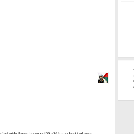
a-wf-iwf-wide-flange-beam-ss400-a36/harga-besi-i-wf-agen-