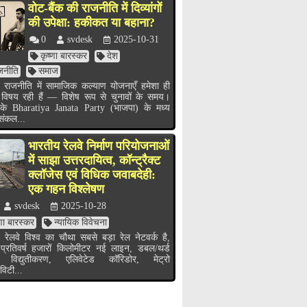
वोट-बैंक की राजनीति में दिव्यांगों
की उपेक्षा: हकीकत या बहाना?
0
svdesk
2025-10-31
कृष्णा बारस्कर
देश
जनीति
समाज
 राजनीति में सामाजिक कल्याण योजनाएँ हमेशा ही
 विषय रही हैं — विशेष रूप से चुनावों के समय।
के Bharatiya Janata Party (भाजपा) के मध्य
 संकल...
भारतीय रेलवे निर्माण परियोजनाओं
में साझा उत्तरदायित्व, कॉन्ट्रैक्ट
क्लॉजेस एवं विधिक जवाबदेही:
एक गहन विश्लेषण
svdesk
2025-10-28
्णा बारस्कर
न्यायिक विवेचना
 रेलवे विश्व का चौथा सबसे बड़ा रेल नेटवर्क है,
 प्रतिवर्ष हजारों किलोमीटर नई लाइन, डबल/थर्ड
 विद्युतीकरण, एलिवेटेड कॉरिडोर, मेट्रो
विटी...