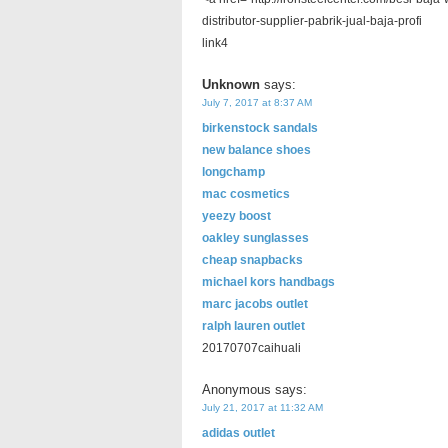
distributor-supplier-pabrik-jual-baja-profi
link4
Unknown
says:
July 7, 2017 at 8:37 AM
birkenstock sandals
new balance shoes
longchamp
mac cosmetics
yeezy boost
oakley sunglasses
cheap snapbacks
michael kors handbags
marc jacobs outlet
ralph lauren outlet
20170707caihuali
Anonymous
says:
July 21, 2017 at 11:32 AM
adidas outlet