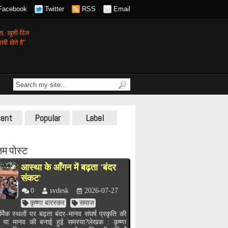
Facebook
Twitter
RSS
Email
गता,
खुशी-दिल
वी होते है’’
ent
Popular
Label
म पोस्ट
आस्था के आँगन में बढ़ता 'बंदर
संकट'
0
svdesk
2026-07-27
कृष्णा बारस्कर
समाज
र्मिक स्थलों पर बढ़ता बंदर–मानव संघर्ष प्रकृति की
, या मानव की बनाई हुई समस्या?लेखक : कृष्णा