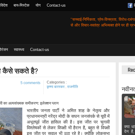
-विदेश
बाय-मिस्टेक
योग
Contact-us
‘‘सच्चाई-निर्भिकता, प्रेम-विनम्रता, विरोध-दबं
से और विचार-स्वतंत्र अभिव्यक्त होने पर ही प्रभा
ोरंजन
स्वास्थ्य
Contact-us
ल कैसे सकते है?
Rec
Categories :
5 comments
कृष्णा बारस्कर
.
राजनीति
नवीनत
बीजेपी का अल्पसंख्यक समीकरण: इलेक्शन प्लान
भारतीय जनता पार्टी ने अमित शाह के नेतृत्व और
प्रधानमन्त्री नरेंद्र मोदी के सघन जनसंपर्क से यूपी में
अभूतपूर्व जीत हासिल की है। इस जीत पर चुनावी
विश्लेषकों से लेकर विपक्षी भी हैरान है, बहुत से विपक्षी
क्या धा
देन है
इस जीत पर सवाल भी उठा रहे है। क्योंकि लोकसभा