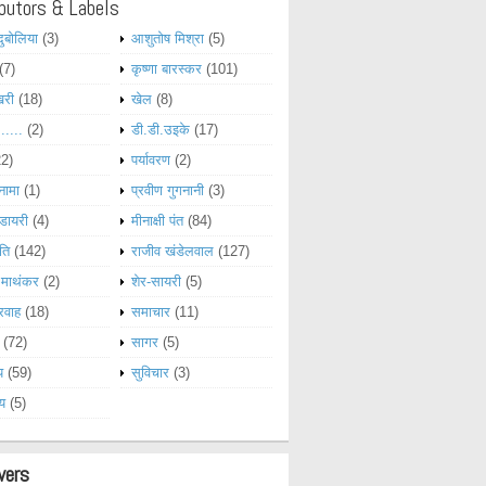
butors & Labels
दुबोलिया
(3)
आशुतोष मिश्रा
(5)
(7)
कृष्णा बारस्कर
(101)
खरी
(18)
खेल
(8)
......
(2)
डी.डी.उइके
(17)
22)
पर्यावरण
(2)
नामा
(1)
प्रवीण गुगनानी
(3)
डायरी
(4)
मीनाक्षी पंत
(84)
ति
(142)
राजीव खंडेलवाल
(127)
 माथंकर
(2)
शेर-सायरी
(5)
रवाह
(18)
समाचार
(11)
(72)
सागर
(5)
य
(59)
सुविचार
(3)
्य
(5)
wers