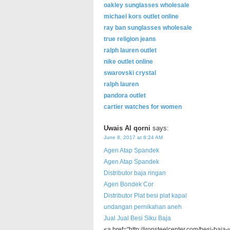
oakley sunglasses wholesale
michael kors outlet online
ray ban sunglasses wholesale
true religion jeans
ralph lauren outlet
nike outlet online
swarovski crystal
ralph lauren
pandora outlet
cartier watches for women
Uwais Al qorni
says:
June 8, 2017 at 8:24 AM
Agen Atap Spandek
Agen Atap Spandek
Distributor baja ringan
Agen Bondek Cor
Distributor Plat besi plat kapal
undangan pernikahan aneh
Jual Jual Besi Siku Baja
<a href="http://ironsteelcenter.com/besi-baj