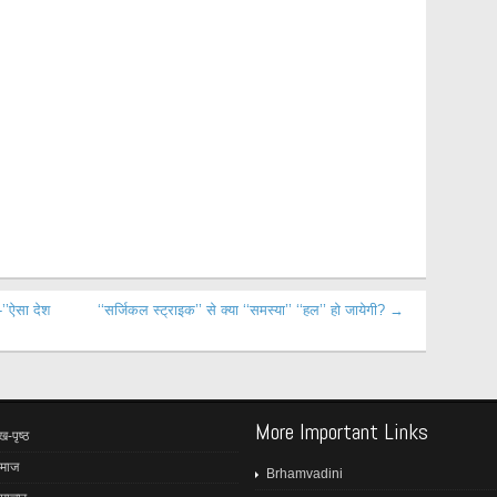
-’’ऐसा देश
‘‘सर्जिकल स्ट्राइक’’ से क्या ‘‘समस्या’’ ‘‘हल’’ हो जायेगी? →
More Important Links
ख-पृष्ठ
माज
Brhamvadini