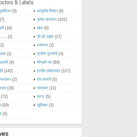
butors & Labels
दुबोलिया
(3)
आशुतोष मिश्रा
(5)
(7)
कृष्णा बारस्कर
(101)
खरी
(18)
खेल
(8)
......
(2)
डी.डी.उइके
(17)
22)
पर्यावरण
(2)
नामा
(1)
प्रवीण गुगनानी
(3)
डायरी
(4)
मीनाक्षी पंत
(84)
ति
(142)
राजीव खंडेलवाल
(127)
 माथंकर
(2)
शेर-सायरी
(5)
रवाह
(18)
समाचार
(11)
(72)
सागर
(5)
य
(59)
सुविचार
(3)
्य
(5)
wers