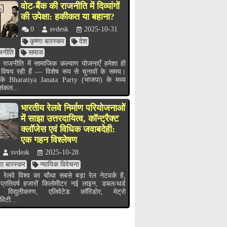
वोट-बैंक की राजनीति में दिव्यांगों
की उपेक्षा: हकीकत या बहाना?
0
svdesk
2025-10-31
कृष्णा बारस्कर
देश
जनीति
समाज
 राजनीति में सामाजिक कल्याण योजनाएँ हमेशा ही
 विषय रही हैं — विशेष रूप से चुनावों के समय।
के Bharatiya Janata Party (भाजपा) के मध्य
 संकल...
भारतीय रेलवे निर्माण परियोजनाओं
में साझा उत्तरदायित्व, कॉन्ट्रैक्ट
क्लॉजेस एवं विधिक जवाबदेही:
एक गहन विश्लेषण
svdesk
2025-10-28
्णा बारस्कर
न्यायिक विवेचना
 रेलवे विश्व का चौथा सबसे बड़ा रेल नेटवर्क है,
 प्रतिवर्ष हजारों किलोमीटर नई लाइन, डबल/थर्ड
 विद्युतीकरण, एलिवेटेड कॉरिडोर, मेट्रो
विटी...