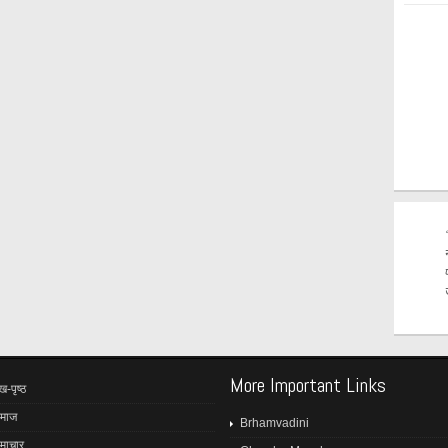
More Important Links
ख-पृष्ठ
माज
Brhamvadini
माचार