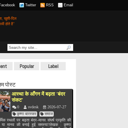
Facebook
Twitter
RSS
Email
गता,
खुशी-दिल
वी होते है’’
ent
Popular
Label
म पोस्ट
आस्था के आँगन में बढ़ता 'बंदर
संकट'
0
svdesk
2026-07-27
कृष्णा बारस्कर
समाज
र्मिक स्थलों पर बढ़ता बंदर–मानव संघर्ष प्रकृति की
, या मानव की बनाई हुई समस्या?लेखक : कृष्णा