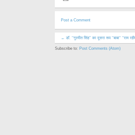
Post a Comment
← डॉ. ‘‘गुरमीत सिंह’’ का दूसरा रूप ‘‘बाबा‘‘ ‘‘राम रही
Subscribe to:
Post Comments (Atom)