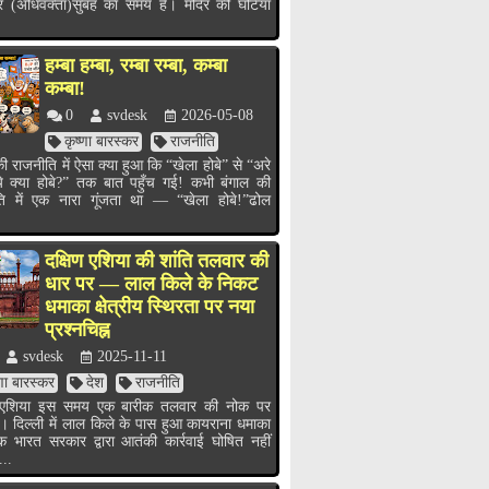
र (अधिवक्ता)सुबह का समय है। मंदिर की घंटियाँ
हम्बा हम्बा, रम्बा रम्बा, कम्बा
कम्बा!
0
svdesk
2026-05-08
कृष्णा बारस्कर
राजनीति
ी राजनीति में ऐसा क्या हुआ कि “खेला होबे” से “अरे
ये क्या होबे?” तक बात पहुँच गई! कभी बंगाल की
ति में एक नारा गूंजता था — “खेला होबे!”ढोल
.
दक्षिण एशिया की शांति तलवार की
धार पर — लाल किले के निकट
धमाका क्षेत्रीय स्थिरता पर नया
प्रश्नचिह्न
svdesk
2025-11-11
्णा बारस्कर
देश
राजनीति
ण एशिया इस समय एक बारीक तलवार की नोक पर
ै। दिल्ली में लाल किले के पास हुआ कायराना धमाका
भारत सरकार द्वारा आतंकी कार्रवाई घोषित नहीं
...