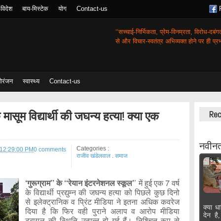
-विदेश
बाय-मिस्टेक
योग
Contact-us
‘‘सच्चाई-निर्भिकता, प्रेम-विनम्रता, विरोध-दबं
से और विचार-स्वतंत्र अभिव्यक्त होने पर ही प्रभा
ोरंजन
स्वास्थ्य
Contact-us
मासूम विद्यार्थी की जघन्य हत्या! क्या एक
Rec
नवीनत
Categories :
 12:29:00 PM
0 comments
राजीव खंडेलवाल
.
समाज
‘गुरूग्राम’’ के ‘‘रेयान इंटरनेशनल स्कूल’
’ में हुई एक 7 वर्ष
के विद्यार्थी प्रद्युम्न की जघन्य हत्या को पिछले कुछ दिनो
से इलेक्ट्रानिक व प्रिंट मीडिया ने इतना अधिक कवरेज
क्या धा
दिया है कि फिर वही पुराने अलाप व आरोप मीडिया
देन है
ट्रायल की स्थिति उत्पन्न हो गई हैं। निश्चित रूप से