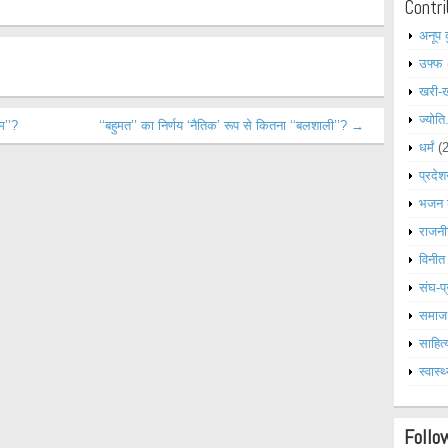
Contri
अनूप 
उफ्फ
खरी-
ज्योति
म’’?
‘‘बहुमत’’ का निर्णय ‘नैतिक’ रूप से कितना ‘‘बलशाली’’? →
धर्मं
(
प्रदेश
भजन 
राजनी
विनीत
संघ-प्
समाज
साहित्
स्वास्थ
Follo