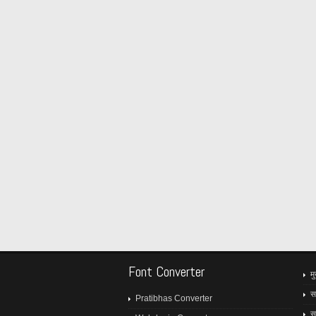
Font Converter
मु
स
Pratibhas Converter
स