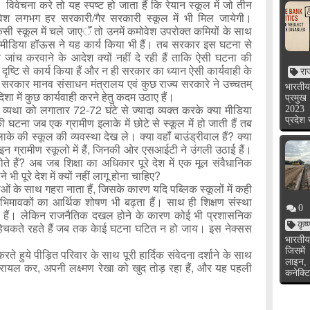
विवेचना करे तो यह स्पष्ट हो जाता हैं कि रेयान स्कूल में जो तीन
ेवेश लगभग हर सरकारी/गैर सरकारी स्कूल में भी मिल जायेगी।
सी स्कूल में चले जाएॅं तो उनमें कमोवेश उपरोक्त कमियों के साथ
मीडिया हॉऊस ने यह कार्य किया भी हैं। तब सरकार इस घटना से
जांच करवाने के आदेश क्यों नहीं दे रही हैं ताकि ऐसी घटना की
स दृष्टि से कार्य किया हैं और न ही सरकार का ध्यान ऐसी कार्यवाही के
रा
ीय सरकार मानव संसाधन मंत्रालय एवं कुछ राज्य सरकारे ने उच्चतम्
भारतीय
िशा में कुछ कार्यवाही करने हेतु कदम उठाए हैं।
प्रमुख
यथा को लगातार 72-72 घंटे से ज्यादा व्यक्त करके क्या मीडिया
2023 
ी घटना जब एक ग्रामीण इलाके में छोटे से स्कूल में हो जाती हैं तब
प्रदेश
के की स्कूल की व्यवस्था देख ले। क्या वहॉं बाउंड्रीवाल हैं? क्या
ॅ इन ग्रामीण स्कूलो में हैं, जिनकी ओर एसआईटी ने उंगली उठाई हैं।
ं होते हैं? अब जब शिक्षा का अधिकार पूरे देश में एक मूल संवैधानिक
 भी पूरे देश में क्यों नहीं लागू होना चाहिए?
ओं के साथ गहरा नाता हैं, जिसके कारण यदि पब्लिक स्कूलों में कही
र अभिमावकों का आर्थिक शोषण भी बढ़ता हैं। साथ ही शिक्षण संस्था
0
ी हैं। लेकिन राजनैतिक दखल होने के कारण कोई भी प्रशासनिक
कृष
क हिचकते रहते हैं जब तक केाई घटना घटित न हो जाय। इस नेक्सस
भारतीय
जिसमें
करते हुये पीड़ित परिवार के साथ पूरी हार्दिक संवेदना दर्शाने के साथ
लाइन,
ट्रायल कर, अपनी लक्ष्मण रेखा को खुद तोड़ रहा हैं, और यह पहली
कनेक्टि