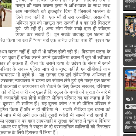
बारस्क
मासूम की उक्त जघन्य हत्या ने अभिभावक के साथ साथ
बज ...
आम नागरिको को झकझोर दिया हैं जिसकी भर्त्सना के
लिये शब्द नहीं हैं। एक मॉं ही उस असीमित, असहनीय,
अविरल दुख को महसूस कर सकती हैं व वह उसे घिसटते
हुये जी रही हैं। अन्य लोग सिर्फ शब्दो द्वारा ही संवेदना
व्यक्त कर सकते हैं। इन सबके बावजूद इस घटना को
रित किया जा रहा हैं ‘‘क्या यही एक उचित तरीका बचा हैं’’ प्रश्न यह
बंगाल क
घटना नहीं हैं, पूर्व में भी घटित होती रही हैं। विद्यमान घटना के
बाबा, 
राजनी
ा चुका हैं बल्कि उसने अपने इकबालिया बयान में जुर्म भीे स्वीकार
बजते..
ो सकता हैं, जैसा कि उसने हत्या के उद्देश्य के संबंध में अपने
वार के सदस्य पुलिस जांच से संन्तुष्ट नहीं हैं, एवं सीबीआई जांच
न्यायालय भी पहुंचे हैं। यह उनका एक पूर्ण संवैधानिक अधिकार हैं
्चतम् न्यायालय ने घटना का संज्ञान लेते हुये इसे मात्र एक घटना
े ऐसी घटनाओं व अव्यवस्था को रोकने के लिए केन्द्र सरकार, हरियाणा
नोटिस जारी कर पूछा हैं कि स्कूल के बच्चो की सुरक्षा के बारे में
ी जवाबदेही क्या होनी चाहिए? लेकिन परिवार का यह कहना हैं कि
0
 ‘‘दूसरा’’ भी शामिल हैं। यह दूसरा कौन ? न तो पीड़ित परिवार ने
कृष
ंगित किया हैं और न ही मीडिया ने। यद्यपि मीडिया इस घटना को
दक्षि
ी जांच में भी अभी तक कोई दूसरी थ्योरी भी सामने नहीं आयी हैं।
खड़ा ह
्कूल प्रशासन पर गहन लापरवाही व सुरक्षा बंदोबस्त में चूक व विभिन्न
अब तक 
स आधार पर पुलिस ने स्कूल के दो प्रशासनिक व्यक्तियों को गिरफ्तार
किया ग
पूछताछ के लिये हिरासत में लिया हैं।