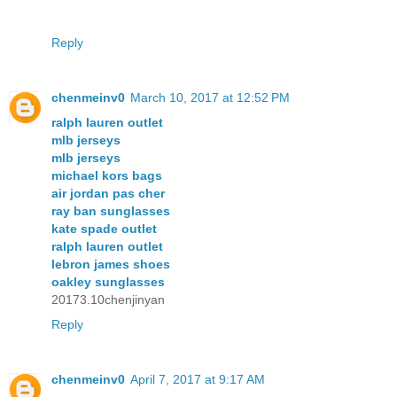
Reply
chenmeinv0
March 10, 2017 at 12:52 PM
ralph lauren outlet
mlb jerseys
mlb jerseys
michael kors bags
air jordan pas cher
ray ban sunglasses
kate spade outlet
ralph lauren outlet
lebron james shoes
oakley sunglasses
20173.10chenjinyan
Reply
chenmeinv0
April 7, 2017 at 9:17 AM