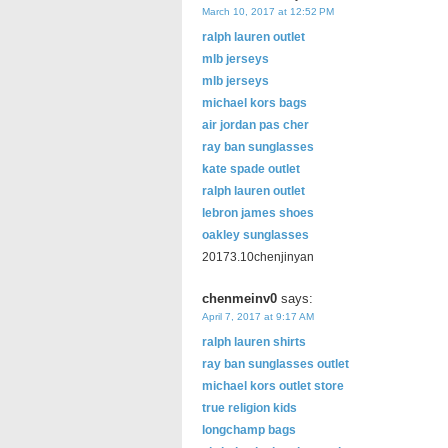
March 10, 2017 at 12:52 PM
ralph lauren outlet
mlb jerseys
mlb jerseys
michael kors bags
air jordan pas cher
ray ban sunglasses
kate spade outlet
ralph lauren outlet
lebron james shoes
oakley sunglasses
20173.10chenjinyan
chenmeinv0
says:
April 7, 2017 at 9:17 AM
ralph lauren shirts
ray ban sunglasses outlet
michael kors outlet store
true religion kids
longchamp bags