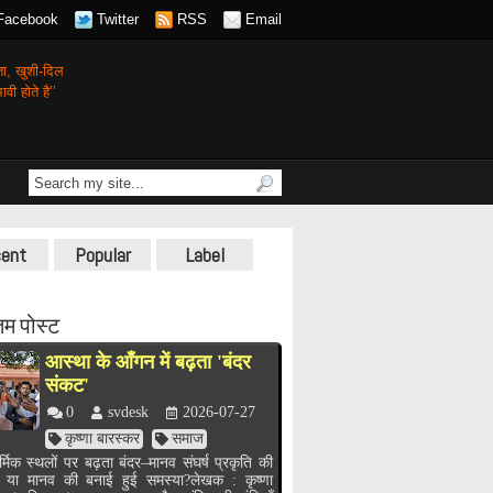
Facebook
Twitter
RSS
Email
गता,
खुशी-दिल
वी होते है’’
ent
Popular
Label
म पोस्ट
आस्था के आँगन में बढ़ता 'बंदर
संकट'
0
svdesk
2026-07-27
कृष्णा बारस्कर
समाज
र्मिक स्थलों पर बढ़ता बंदर–मानव संघर्ष प्रकृति की
, या मानव की बनाई हुई समस्या?लेखक : कृष्णा