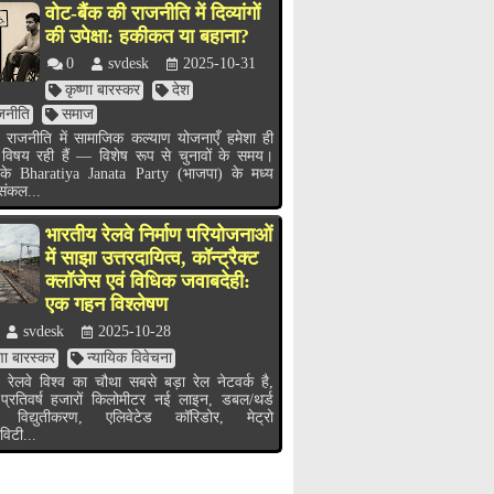
वोट-बैंक की राजनीति में दिव्यांगों
की उपेक्षा: हकीकत या बहाना?
0
svdesk
2025-10-31
कृष्णा बारस्कर
देश
जनीति
समाज
 राजनीति में सामाजिक कल्याण योजनाएँ हमेशा ही
 विषय रही हैं — विशेष रूप से चुनावों के समय।
के Bharatiya Janata Party (भाजपा) के मध्य
 संकल...
भारतीय रेलवे निर्माण परियोजनाओं
में साझा उत्तरदायित्व, कॉन्ट्रैक्ट
क्लॉजेस एवं विधिक जवाबदेही:
एक गहन विश्लेषण
svdesk
2025-10-28
्णा बारस्कर
न्यायिक विवेचना
 रेलवे विश्व का चौथा सबसे बड़ा रेल नेटवर्क है,
 प्रतिवर्ष हजारों किलोमीटर नई लाइन, डबल/थर्ड
 विद्युतीकरण, एलिवेटेड कॉरिडोर, मेट्रो
विटी...