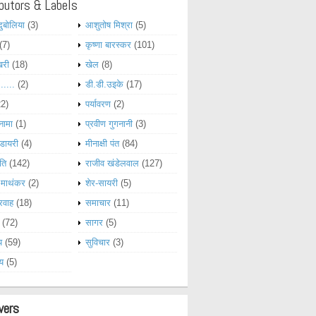
butors & Labels
दुबोलिया
(3)
आशुतोष मिश्रा
(5)
(7)
कृष्णा बारस्कर
(101)
खरी
(18)
खेल
(8)
......
(2)
डी.डी.उइके
(17)
22)
पर्यावरण
(2)
नामा
(1)
प्रवीण गुगनानी
(3)
डायरी
(4)
मीनाक्षी पंत
(84)
ति
(142)
राजीव खंडेलवाल
(127)
 माथंकर
(2)
शेर-सायरी
(5)
रवाह
(18)
समाचार
(11)
(72)
सागर
(5)
य
(59)
सुविचार
(3)
्य
(5)
wers