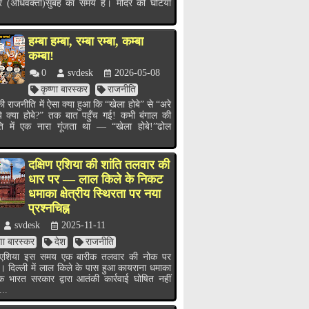
र (अधिवक्ता)सुबह का समय है। मंदिर की घंटियाँ
हम्बा हम्बा, रम्बा रम्बा, कम्बा
कम्बा!
0
svdesk
2026-05-08
कृष्णा बारस्कर
राजनीति
ी राजनीति में ऐसा क्या हुआ कि “खेला होबे” से “अरे
ये क्या होबे?” तक बात पहुँच गई! कभी बंगाल की
ति में एक नारा गूंजता था — “खेला होबे!”ढोल
.
दक्षिण एशिया की शांति तलवार की
धार पर — लाल किले के निकट
धमाका क्षेत्रीय स्थिरता पर नया
प्रश्नचिह्न
svdesk
2025-11-11
्णा बारस्कर
देश
राजनीति
ण एशिया इस समय एक बारीक तलवार की नोक पर
ै। दिल्ली में लाल किले के पास हुआ कायराना धमाका
भारत सरकार द्वारा आतंकी कार्रवाई घोषित नहीं
...