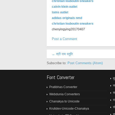
christian louboutin sneakers
calvin klein outlet
toms outlet
adidas originals nmd
christian louboutin sneakers
chenyingying20170407
Post a Comment
← श्री राम स्तुति
Subscribe to:
Post Comments (Atom)
Font Converter
मु
स
Pratibhas Converter
स
Webdunia Converters
र
Chanakya to Unicode
स
Krutidev-Unicode-Chanakya
स