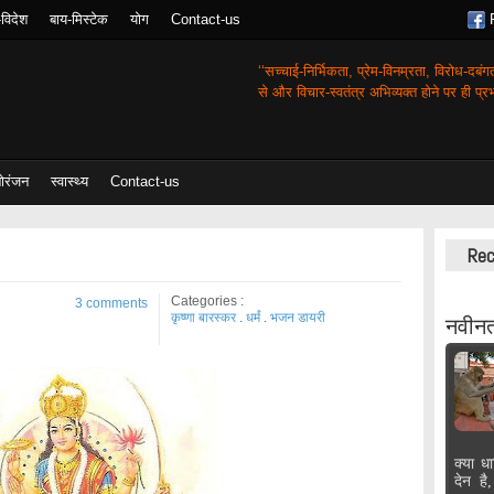
-विदेश
बाय-मिस्टेक
योग
Contact-us
‘‘सच्चाई-निर्भिकता, प्रेम-विनम्रता, विरोध-दबं
से और विचार-स्वतंत्र अभिव्यक्त होने पर ही प्रभा
ोरंजन
स्वास्थ्य
Contact-us
Rec
Categories :
3 comments
कृष्णा बारस्कर
.
धर्मं
.
भजन डायरी
नवीनत
क्या धा
देन है