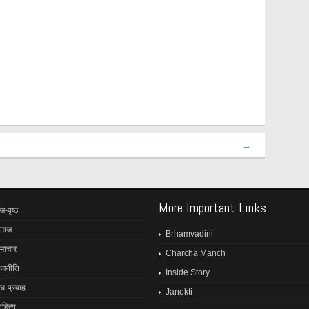
→
More Important Links
ख-पृष्ठ
माज
Brhamvadini
माचार
Charcha Manch
ाजनीति
Inside Story
ंघ-प्रवाह
Janokti
ाहित्य