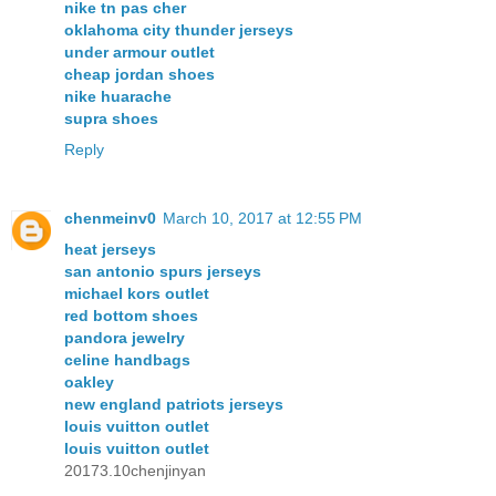
nike tn pas cher
oklahoma city thunder jerseys
under armour outlet
cheap jordan shoes
nike huarache
supra shoes
Reply
chenmeinv0
March 10, 2017 at 12:55 PM
heat jerseys
san antonio spurs jerseys
michael kors outlet
red bottom shoes
pandora jewelry
celine handbags
oakley
new england patriots jerseys
louis vuitton outlet
louis vuitton outlet
20173.10chenjinyan