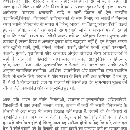
अर्थशास्त्र, नीति शास्त्र आदि के सहारे यदि हमारा समाज चलता रहता तो
आज हमारी विकास गति और विश्व में हमारा स्थान कुछ और ही होता. चरक,
आर्यभट्ट, चाणक्य, धन्वन्तरी आदि न जानें कितनें सौ ऐसे भारतीय
वैज्ञानिकों,चिंतकों, विचारकों, अविष्कारकों के नाम गिनाएं जा सकतें हैं जिनका
ध्यान स्वामी विवेकानंद के मानस में "हिन्दू भारत" या "हिन्दू जीवन शैली" कहते
हुए रहता होगा. शिकागो संभाषण के समय स्वामी जी के मष्तिष्क में यह भी रहा ही
होगा कि स्वामी भारत पर विदेशी आक्रमणों का इतिहास जितना पुराना और
व्यापक है उतना विश्व में अन्यत्र दूसरा कोई उदाहरण नहीं है. इन में कुछ अत्यंत
बर्बर खूरेंजी शकों, हूणों, चंगेजों, मंगोलों, अरबों, तोर्मानो,यवनों, तुर्कों, अफगानों,
पठानों, मुगलों, यूरोपियनों और खासकर अंग्रेज संगठित सैन्य आक्रान्ताओं ने
यहाँ के तत्कालीन बेहतरीन सामाजिक, आर्थिक, सांस्कृतिक, साहित्यिक,
कृषि,भोजन, शिक्षा और प्रशासनिक ताने-बाने को ध्वस्त कर उनके अपने
अनुरूप सामाजिक,शैक्षणिक, आर्थिक, राजनैतिक और व्यापारिक मूल्य स्थापित
किये जो उनके लिये वरदान थे और भारत के लिये अभी तक अभिशाप हैं बनें हुए
हैं. ये ही वे विघटनकारी तत्व या घटनाएं थी जिन्सें इस देव भूमि-भारत भूखंड की
जीवन शैली प्रभावित और अतिक्रमित हुई थी.
आज यदि भारत के नीति नियंताओं, राजनेताओं,प्रशासनिक अधिकारियों,
शिक्षाविदों में और उनकी मनसा, वाचा, कर्मणा में कहीं भी स्वामी विवेकानंद के
विचारों से अंश मात्र भी साम्य दिखाई नहीं पड़ता है. स्वामी जी के विचारों से
प्रभावित होकर जब पाश्चात्य देशों का नेतृत्व उनकें यहाँ कोई नीति बनाता है तब
हम बड़े गौरान्वित होतें हैं किन्तु आज यह समीक्षा होनी चाहिए कि यदि आज इस
देश में कोई स्वामी जी के विचारों को लागू करनें का प्रयास करें तो उसका क्या