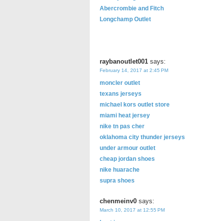
Abercrombie and Fitch
Longchamp Outlet
raybanoutlet001
says:
February 14, 2017 at 2:45 PM
moncler outlet
texans jerseys
michael kors outlet store
miami heat jersey
nike tn pas cher
oklahoma city thunder jerseys
under armour outlet
cheap jordan shoes
nike huarache
supra shoes
chenmeinv0
says:
March 10, 2017 at 12:55 PM