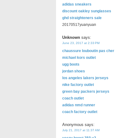
adidas sneakers
discount oakley sunglasses
ghd straighteners sale
20170517yuanyuan
Unknown
says:
June 23, 2017 at 2:33 PM
chaussure louboutin pas cher
michael kors outlet
ugg boots
jordan shoes
los angeles lakers jerseys
nike factory outlet
green bay packers jerseys
coach outlet
adidas nmd runner
coach factory outlet
Anonymous
says:
July 21, 2017 at 11:37 AM