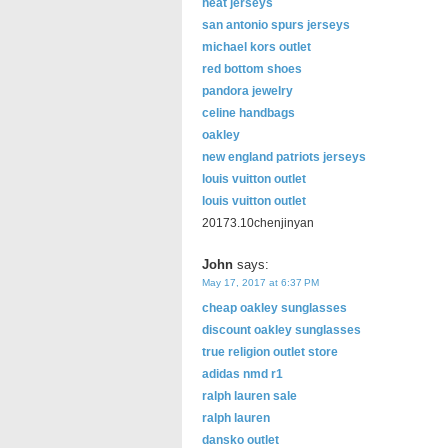
heat jerseys
san antonio spurs jerseys
michael kors outlet
red bottom shoes
pandora jewelry
celine handbags
oakley
new england patriots jerseys
louis vuitton outlet
louis vuitton outlet
20173.10chenjinyan
John
says:
May 17, 2017 at 6:37 PM
cheap oakley sunglasses
discount oakley sunglasses
true religion outlet store
adidas nmd r1
ralph lauren sale
ralph lauren
dansko outlet