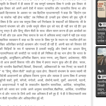
ृति के विचारों में ही बसता है” तब सम्पूर्ण पाश्चात्य विश्व ने उनकें इस विचार से
इस विचार को अपनें अपनें देशों में जाकर प्रचारित और प्रसारित किया था और
पिछली क्रिसमस के अवसर पर जब ब्रिटिश प्रधानमन्त्री ने कहा कि "ब्रिटेन एक
 या संकोच नहीं होना चाहिए" तब निश्चित ही उनकी इस घोषणा की पृष्ठ भूमि में
िषय है कि आज जब समूचा विश्व धर्म निरपेक्षता के शब्दार्थों को विवेकानंद जी के
रा
िकागो संभाषण को और उनकें समूचे जीवन वृत्त को याद ही नहीं कर रहें हैं!! इस
भारतीय
िन्दू राष्ट्र है और हिन्दू जीवन शैली के साथ जीवन यापन करना ही इस आर्यावर्त का
प्रमुख
ें की और एक आत्म निष्ठ समाज के रूप में अस्तित्व बनाएं रखनें में यही एक मात्र
2023 
हासिक व्याख्यान में कहा था कि भारत के विश्व गुरु के स्थान पर स्थापित होनें का
प्रदेश
ित अलिखित करोड़ों आख्यान और गाथाएँ ही रहीं हैं. अपनी बात को विस्तार देतें
ी चिड़ियाँ के रूप में पहचानता है उसकी समृद्धि और ऐश्वर्य का आधार हिन्दू
्रामाणिकता की कसौटी पर परखें तो हमें निश्चित ही यह भान होगा कि भारत के
 आयुर्वेद, आयुर्विज्ञान,अन्तिरिक्ष विज्ञान, काल गणना, अणु विज्ञानं, अर्थशास्त्र, नीति
 तो आज हमारी विकास गति और विश्व में हमारा स्थान कुछ और ही होता. चरक,
े भारतीय वैज्ञानिकों,चिंतकों, विचारकों, अविष्कारकों के नाम गिनाएं जा सकतें हैं
0
रत" या "हिन्दू जीवन शैली" कहते हुए रहता होगा. शिकागो संभाषण के समय स्वामी जी
र विदेशी आक्रमणों का इतिहास जितना पुराना और व्यापक है उतना विश्व में अन्यत्र
कृष
जी शकों, हूणों, चंगेजों, मंगोलों, अरबों, तोर्मानो,यवनों, तुर्कों, अफगानों, पठानों,
भारतीय
य आक्रान्ताओं ने यहाँ के तत्कालीन बेहतरीन सामाजिक, आर्थिक, सांस्कृतिक,
जिसमें
-बाने को ध्वस्त कर उनके अपने अनुरूप सामाजिक,शैक्षणिक, आर्थिक, राजनैतिक
लाइन,
कनेक्टि
 थे और भारत के लिये अभी तक अभिशाप हैं बनें हुए हैं. ये ही वे विघटनकारी तत्व
ीवन शैली प्रभावित और अतिक्रमित हुई थी.