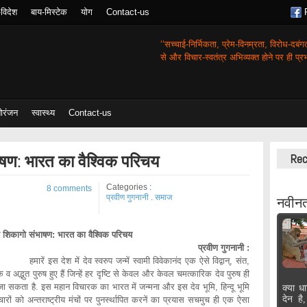
-विदेश
बाय-मिस्टेक
योग
Contact-us
‘‘सच्चाई-निर्भिकता, प्रेम-विनम्रता, विरोध-दबं
से और विचार-स्वतंत्र अभिव्यक्त होने पर ही प्रभा
ोरंजन
स्वास्थ्य
Contact-us
ाषण: भारत का वैश्विक परिचय
Rec
Categories :
8 comments
प्रवीण गुगनानी
.
समाज
नवीनत
ा शिकागो संभाषण: भारत का वैश्विक परिचय
प्रवीण गुगनानी :
ं इस देश में देव स्वरुप जन्में स्वामी विवेकानंद एक ऐसे विद्वान्, संत,
क व अद्भुत पुरुष हुए हैं जिन्हें हर दृष्टि से केवल और केवल चमत्कारिक देव पुरुष ही
ा सकता है. इस महान विचारक का भारत में जन्मना और इस देव भूमि, हिन्दू भूमि
क्या धा
देन है
चारों को अन्तराष्ट्रीय मंचों पर पुनर्स्थापित करनें का प्रयास सचमुच ही एक ऐसा