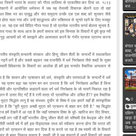
बारस्क
य था जिसनें भारत के ललाट को गौरव लालिमा से प्रकाशित कर दिया था. १८९३
बज ...
िकागो में आयोजित धर्मसभा में जब यह तेजस्वी विचारक बोलनें उठा तो वहां
ित विश्व भर का प्रबुद्ध और संत समुदाय उनकें एक एक शब्द को सुनकर जैसे
 होता चला गया और उन्हें श्रद्धाभाव और भक्तिभाव से सुनते रहनें के लिए मजबूर
ा था. यह एक सर्व विदित गौरव गाथा है जो प्रत्येक भारतीय सगर्व बोलता सुनता है.
रव गाथा के साथ आज के हमारें समाज को इस चिन्तक के विचारों में छुपे कुछ नयें
ु गूढ़ आयामों को भी समझने और आत्मसात करनें के गंभीर प्रयास प्रारम्भ करना
बंगाल क
बाबा, 
तीय संस्कृति,सनातनी संस्कार और हिन्दू जीवन शैली के सन्दर्भों में तथाकथित
राजनी
नें लगें हैं और सबसे बढ़कर जब राजनीति में धर्म निरपेक्षता जैसे शब्दों के मुक्त
बजते..
ब स्वामी विवेकानंद के विचारों का आलोक ही हमें इस घनघोर वैचारिक अन्धकार से
ै कि शासन और प्रशासन को धर्म, संस्कृति और परम्पराओं के सन्दर्भों में धर्म
र यह प्रश्न बड़ा यक्ष प्रश्न बन कर उभरता है कि धर्म निरपेक्षता आखिर है किस
वी और प्रगतिशील कहलानें वाला वर्ग धर्म निरपेक्षता के जो मायनें निकाल रहा है
 चलन में उतार दिए गएँ हैं वे रत्ती मात्र भी प्रासंगिक और उचित हैं?? इस वैचारिक
0
 मुद्रा सिद्धांत लागू है वह संभवतः दुर्योग से विश्व में एक हमारें यहाँ ही सांस्कृतिक
द्धांत है कि "बुरी मुद्रा अच्छी मुद्रा को प्रचलन से बाहर कर देती है." यह सिद्धांत
कृष
हमें देखनें में आ रहा है कि जहाँ पाश्चात्य विश्व के बुरे- खारिज कर दिए विचार,
दक्षि
अच्छी लग रहीं हैं वहीँ भारतीय -हिन्दू जीवन शैली को पश्चिमी देश बेधड़क और तेजी
खड़ा ह
अब तक 
 सौवीं जयंती वर्ष में हमें इस पीड़ादायक तथ्य को स्वीकार करना होगा कि भारत की
किया ग
विचारों को प्रचलन से बाहर कर दिया है या करते जा रहा है तब स्वामी जी के विचारों
क्र से बाहर निकाल सकता है. स्वामी जी ने जब शुकागो में अपनें विचारों को व्यक्त