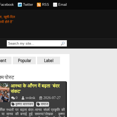
Facebook
Twitter
RSS
Email
गता,
खुशी-दिल
वी होते है’’
ent
Popular
Label
म पोस्ट
आस्था के आँगन में बढ़ता 'बंदर
संकट'
0
svdesk
2026-07-27
कृष्णा बारस्कर
समाज
र्मिक स्थलों पर बढ़ता बंदर–मानव संघर्ष प्रकृति की
, या मानव की बनाई हुई समस्या?लेखक : कृष्णा