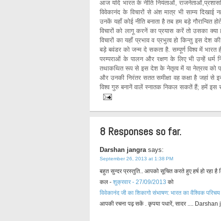
आज यदि भारत के नीति नियंताओं, राजनेताओं,प्रशासनिक
विवेकानंद के विचारों से अंश मात्र भी साम्य दिखाई नही
उनकें यहाँ कोई नीति बनाता है तब हम बड़े गौरान्वित हो
विचारों को लागू करनें का प्रयास करें तो उसका क्
विचारों का यहाँ प्रभाव व प्रभुत्व हो किन्तु इस द
बड़े बवंडर को जन्म दे सकता है. सम्पूर्ण विश्व में भा
परम्पराओं के पालन और रक्षण के लिए भी उन्हें धर्म नि
तथाकथित रूप से इस देश के नेतृत्व में या नेत्रत्व को प्
और उनकी निरंतर सतत समीक्षा वह कक्षा है जहां से 
विश्व गुरु बनानें वालें स्नातक निकल सकतें हैं; हमें 
8 Responses so far.
Darshan jangra
says:
September 26, 2013 at 1:38 PM
बहुत सुन्दर प्रस्तुति.. आपको सूचित करते हुए हर्ष हो रहा 
कल -
शुक्रवार - 27/09/2013
को
विवेकानंद जी का शिकागो संभाषण: भारत का वैश्विक परिचय -
आपकी रचना पढ़ सकें . कृपया पधारें, सादर .... Darshan