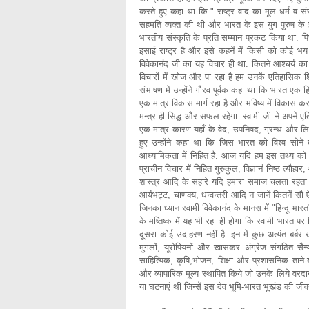
करते हुए कहा था कि " राष्ट्र वाद का मूल धर्म व संस्क
सहमति व्यक्त की थी और भारत के इस युग पुरुष के 
भारतीय संस्कृति के प्रति सम्मान प्रकट किया था. 
इसाई राष्ट्र है और इसे कहनें में किसी को कोई भय
विवेकानंद जी का यह विचार ही था. कितने आश्चर्य का व
विचारों में खोज और पा रहा है हम उनकें एतिहासिक श
संभाषण में उन्होंने गौरव पूर्वक कहा था कि भारत एक ह
एक मात्र विकास मार्ग रहा है और भविष्य में विकास करन
मन्त्र ही सिद्ध और सफल रहेगा. स्वामी जी ने अपनें एति
एक मात्र कारण यहाँ के वेद, उपनिषद, ग्रन्थ और लिख
हुए उन्होंने कहा था कि जिस भारत को विश्व सोने क
आध्यामिकता में निहित है. आज यदि हम इस तथ्य को प
प्राचीन विचार में निहित गुरुकुल, विज्ञानं निष्ठ त्यौहार,
शास्त्र आदि के सहारे यदि हमारा समाज चलता रहता
आर्यभट्ट, चाणक्य, धन्वन्तरी आदि न जानें कितनें सौ ऐस
जिनका ध्यान स्वामी विवेकानंद के मानस में "हिन्दू भा
के मष्तिष्क में यह भी रहा ही होगा कि स्वामी भारत प
दूसरा कोई उदाहरण नहीं है. इन में कुछ अत्यंत बर्बर खूरें
मुगलों, यूरोपियनों और खासकर अंग्रेज संगठित सैन्
साहित्यिक, कृषि,भोजन, शिक्षा और प्रशासनिक ताने
और व्यापारिक मूल्य स्थापित किये जो उनके लिये वरदान
या घटनाएं थी जिन्सें इस देव भूमि-भारत भूखंड की ज