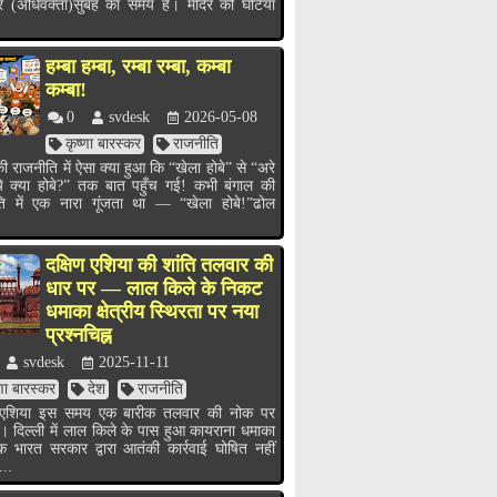
र (अधिवक्ता)सुबह का समय है। मंदिर की घंटियाँ
हम्बा हम्बा, रम्बा रम्बा, कम्बा
कम्बा!
0
svdesk
2026-05-08
कृष्णा बारस्कर
राजनीति
ी राजनीति में ऐसा क्या हुआ कि “खेला होबे” से “अरे
ये क्या होबे?” तक बात पहुँच गई! कभी बंगाल की
ति में एक नारा गूंजता था — “खेला होबे!”ढोल
.
दक्षिण एशिया की शांति तलवार की
धार पर — लाल किले के निकट
धमाका क्षेत्रीय स्थिरता पर नया
प्रश्नचिह्न
svdesk
2025-11-11
्णा बारस्कर
देश
राजनीति
ण एशिया इस समय एक बारीक तलवार की नोक पर
ै। दिल्ली में लाल किले के पास हुआ कायराना धमाका
भारत सरकार द्वारा आतंकी कार्रवाई घोषित नहीं
...