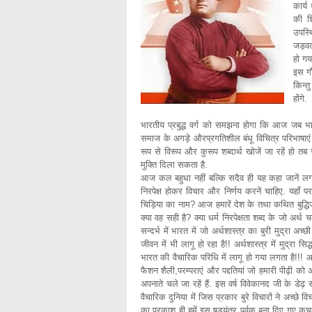
कार्
की श
उपस्थ
जड़वत
हो गय
इस गौ
किन्त
होंगे.
भारतीय प्रबुद्ध वर्ग को समझना होगा कि आज जब भार
समाज के अगड़े औरप्रगतिशील बंधू विचित्र परिभाषाएं गढ़
रूप से विरूप और कुरूप शब्दार्थ खोजें जा रहें हो त
मुक्ति दिला सकता है.
आज कल बहुधा नहीं बल्कि सदैव ही यह कहा जानें लगा ह
निरपेक्ष होकर विचार और निर्णय करनें चाहिए. यहाँ प
चिड़िया का नाम? आज हमारें देश के तथा कथित बुद्धिजी
क्या वह सही है? क्या धर्म निरपेक्षता शब्द के जो अर्थ
सन्दर्भ में भारत में जो अर्थशास्त्र का बुरी मुद्रा अच्छी
जीवन में भी लागू हो रहा है!! अर्थशास्त्र में मुद्रा सि
भारत की वैचारिक परिधि में लागू हो गया लगता है!!! आज 
फैशन शैली,परम्पराएं और पद्दतियां जो हमारी पीढ़ी को 
अपनाते चले जा रहें हैं. इस वर्ष विवेकानद जी के डेढ़
वैचारिक दुनिया में जिस प्रकार बुरे विचारों ने अच्छे 
का प्रकाश ही हमें इस षड्यंत्र पूर्वक बना दिए गए कुच