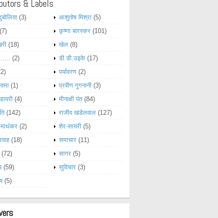
butors & Labels
दुबोलिया
(3)
आशुतोष मिश्रा
(5)
(7)
कृष्णा बारस्कर
(101)
खरी
(18)
खेल
(8)
......
(2)
डी.डी.उइके
(17)
22)
पर्यावरण
(2)
नामा
(1)
प्रवीण गुगनानी
(3)
डायरी
(4)
मीनाक्षी पंत
(84)
ति
(142)
राजीव खंडेलवाल
(127)
 माथंकर
(2)
शेर-सायरी
(5)
रवाह
(18)
समाचार
(11)
(72)
सागर
(5)
य
(59)
सुविचार
(3)
्य
(5)
wers