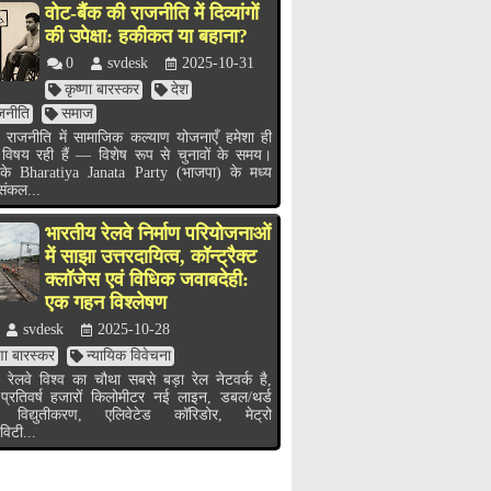
वोट-बैंक की राजनीति में दिव्यांगों
की उपेक्षा: हकीकत या बहाना?
0
svdesk
2025-10-31
कृष्णा बारस्कर
देश
जनीति
समाज
 राजनीति में सामाजिक कल्याण योजनाएँ हमेशा ही
 विषय रही हैं — विशेष रूप से चुनावों के समय।
के Bharatiya Janata Party (भाजपा) के मध्य
 संकल...
भारतीय रेलवे निर्माण परियोजनाओं
में साझा उत्तरदायित्व, कॉन्ट्रैक्ट
क्लॉजेस एवं विधिक जवाबदेही:
एक गहन विश्लेषण
svdesk
2025-10-28
्णा बारस्कर
न्यायिक विवेचना
 रेलवे विश्व का चौथा सबसे बड़ा रेल नेटवर्क है,
 प्रतिवर्ष हजारों किलोमीटर नई लाइन, डबल/थर्ड
 विद्युतीकरण, एलिवेटेड कॉरिडोर, मेट्रो
विटी...