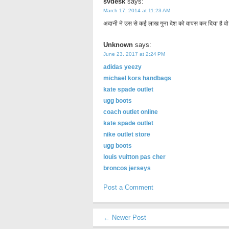
svdesk
says:
March 17, 2014 at 11:23 AM
अदानी ने उस से कई लाख गुना देश को वापस कर दिया है वो
Unknown
says:
June 23, 2017 at 2:24 PM
adidas yeezy
michael kors handbags
kate spade outlet
ugg boots
coach outlet online
kate spade outlet
nike outlet store
ugg boots
louis vuitton pas cher
broncos jerseys
Post a Comment
← Newer Post