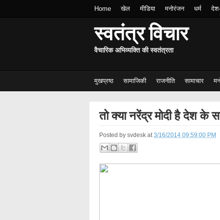
Home
खेल
मीडिया
मनोरंजन
धर्म
देश
स्वतंत्र विचार
वैचारिक अभिव्यक्ति की स्वतंत्रता
मुखप्रष्ठ
सामाजिकी
राजनीति
सामाचार
मन
तो क्या नरेंद्र मोदी है देश के 
Posted by
svdesk
at
3/16/2014 09:59:00 PM