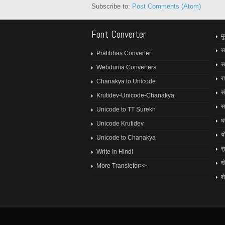
Subscribe to:
Post Comments (Atom)
Font Converter
मु
स
Pratibhas Converter
स
Webdunia Converters
र
Chanakya to Unicode
स
Krutidev-Unicode-Chanakya
स
Unicode to TT Surekh
धर्
Unicode Krutidev
य
Unicode to Chanakya
स
Write In Hindi
ख
More Transletor>>
श