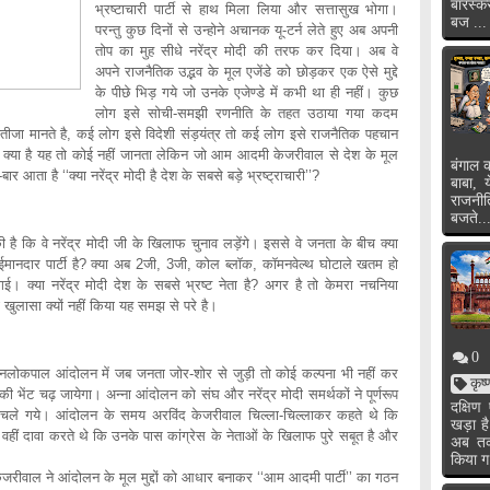
बारस्क
भ्रष्टाचारी पार्टी से हाथ मिला लिया और सत्तासुख भोगा।
बज ...
परन्तु कुछ दिनों से उन्होने अचानक यू-टर्न लेते हुए अब अपनी
तोप का मुह सीधे नरेंद्र मोदी की तरफ कर दिया। अब वे
अपने राजनैतिक उद्भव के मूल एजेंडे को छोड़कर एक ऐसे मुद्दे
के पीछे भिड़ गये जो उनके एजेण्डे में कभी था ही नहीं। कुछ
लोग इसे सोची-समझी रणनीति के तहत उठाया गया कदम
 नतीजा मानते है, कई लोग इसे विदेशी संड़यंत्र तो कई लोग इसे राजनैतिक पहचान
ा क्या है यह तो कोई नहीं जानता लेकिन जो आम आदमी केजरीवाल से देश के मूल
बंगाल क
ार आता है ‘‘क्या नरेंद्र मोदी है देश के सबसे बड़े भ्रष्ट्राचारी’’?
बाबा, 
राजनी
बजते..
नरेंद्र मोदी जी के खिलाफ चुनाव लड़ेंगे। इससे वे जनता के बीच क्या
े ईमानदार पार्टी है? क्या अब 2जी, 3जी, कोल ब्लॉक, कॉमनवेल्थ घोटाले खतम हो
। क्या नरेंद्र मोदी देश के सबसे भ्रष्ट नेता है? अगर है तो केमरा नचनिया
खुलासा क्यों नहीं किया यह समझ से परे है।
0
 आंदोलन में जब जनता जोर-शोर से जुड़ी तो कोई कल्पना भी नहीं कर
कृष
भेंट चढ़ जायेगा। अन्ना आंदोलन को संघ और नरेंद्र मोदी समर्थकों ने पूर्णरूप
दक्षि
ते चले गये। आंदोलन के समय अरविंद केजरीवाल चिल्ला-चिल्लाकर कहते थे कि
खड़ा ह
है, वहीं दावा करते थे कि उनके पास कांग्रेस के नेताओं के खिलाफ पुरे सबूत है और
अब तक 
किया ग
ने आंदोलन के मूल मुद्दों को आधार बनाकर ‘‘आम आदमी पार्टी’’ का गठन