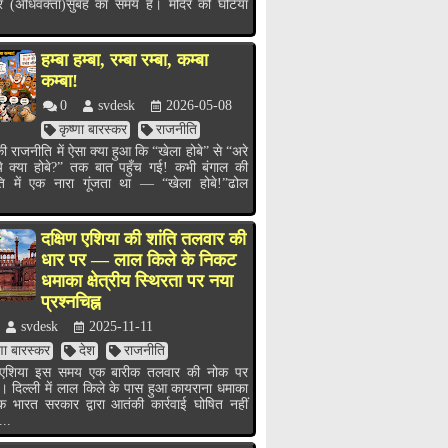
र (अधिवक्ता)सुबह का समय है। मंदिर की घंटियाँ
हम्बा हम्बा, रम्बा रम्बा, कम्बा
कम्बा!
0
svdesk
2026-05-08
कृष्णा बारस्कर
राजनीति
ी राजनीति में ऐसा क्या हुआ कि “खेला होबे” से “अरे
ये क्या होबे?” तक बात पहुँच गई! कभी बंगाल की
ति में एक नारा गूंजता था — “खेला होबे!”ढोल
.
दक्षिण एशिया की शांति तलवार की
धार पर — लाल किले के निकट
धमाका क्षेत्रीय स्थिरता पर नया
प्रश्नचिह्न
svdesk
2025-11-11
्णा बारस्कर
देश
राजनीति
ण एशिया इस समय एक बारीक तलवार की नोक पर
ै। दिल्ली में लाल किले के पास हुआ कायराना धमाका
भारत सरकार द्वारा आतंकी कार्रवाई घोषित नहीं
...