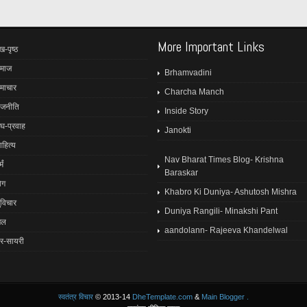
More Important Links
ख-पृष्ठ
माज
Brhamvadini
माचार
Charcha Manch
ाजनीति
Inside Story
ंघ-प्रवाह
Janokti
ाहित्य
Nav Bharat Times Blog- Krishna
मं
Baraskar
ोग
Khabro Ki Duniya- Ashutosh Mishra
ुविचार
Duniya Rangili- Minakshi Pant
ेल
aandolann- Rajeeva Khandelwal
ेर-सायरी
स्वतंत्र विचार
© 2013-14
DheTemplate.com
&
Main Blogger
.