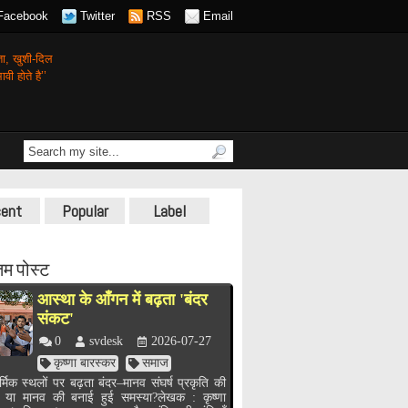
Facebook
Twitter
RSS
Email
गता,
खुशी-दिल
वी होते है’’
ent
Popular
Label
म पोस्ट
आस्था के आँगन में बढ़ता 'बंदर
संकट'
0
svdesk
2026-07-27
कृष्णा बारस्कर
समाज
र्मिक स्थलों पर बढ़ता बंदर–मानव संघर्ष प्रकृति की
, या मानव की बनाई हुई समस्या?लेखक : कृष्णा