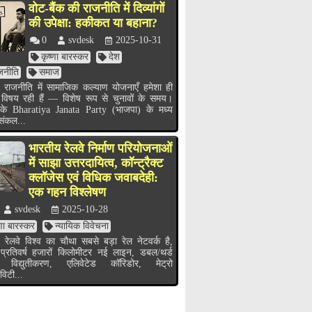
वोट-बैंक की राजनीति में दिव्यांगों
की उपेक्षा: हकीकत या बहाना?
0
svdesk
2025-10-31
कृष्णा बारस्कर
देश
जनीति
समाज
 राजनीति में सामाजिक कल्याण योजनाएँ हमेशा ही
 विषय रही हैं — विशेष रूप से चुनावों के समय।
के Bharatiya Janata Party (भाजपा) के मध्य
 संकल...
भारतीय रेलवे निर्माण परियोजनाओं
में साझा उत्तरदायित्व, कॉन्ट्रैक्ट
क्लॉजेस एवं विधिक जवाबदेही:
एक गहन विश्लेषण
svdesk
2025-10-28
्णा बारस्कर
न्यायिक विवेचना
 रेलवे विश्व का चौथा सबसे बड़ा रेल नेटवर्क है,
 प्रतिवर्ष हजारों किलोमीटर नई लाइन, डबल/थर्ड
 विद्युतीकरण, एलिवेटेड कॉरिडोर, मेट्रो
विटी...