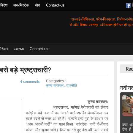
-विदेश
बाय-मिस्टेक
योग
Contact-us
‘‘सच्चाई-निर्भिकता, प्रेम-विनम्रता, विरोध-दबं
से और विचार-स्वतंत्र अभिव्यक्त होने पर ही प्रभा
ोरंजन
स्वास्थ्य
Contact-us
सबसे बड़े भ्रष्ट्राचारी?
Rec
Categories :
4 comments
कृष्णा बारस्कर
.
राजनीति
नवीनत
कृष्णा बारस्करः
भ्रष्ट्राचार, महंगाई बेरोजगारी को लेकर
कांग्रेस की नाक में दम करने वाले अरविंद केजरीवाल अब
बदले-बदले से नजर आ रहे है। उन्होने इन्ही मुद्दों के आधार पर
‘‘आम आदमी पार्टी’’ का गठन किया ‘‘कांग्रेस’’ पानी पी-पीकर
क्या धा
देन है
कोसा और चुनाव जीते। फिर पलटते हुए देश की उसी सबसे