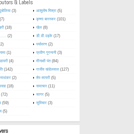
butors & Labels
दुबोलिया
(3)
आशुतोष मिश्रा
(5)
(7)
कृष्णा बारस्कर
(101)
खरी
(18)
खेल
(8)
......
(2)
डी.डी.उइके
(17)
22)
पर्यावरण
(2)
नामा
(1)
प्रवीण गुगनानी
(3)
डायरी
(4)
मीनाक्षी पंत
(84)
ति
(142)
राजीव खंडेलवाल
(127)
 माथंकर
(2)
शेर-सायरी
(5)
रवाह
(18)
समाचार
(11)
(72)
सागर
(5)
य
(59)
सुविचार
(3)
्य
(5)
wers