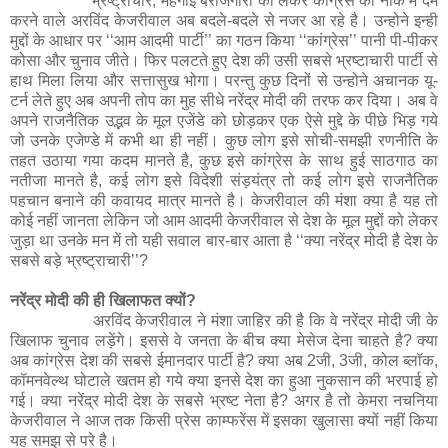
भ्रष्ट्राचार, महंगाई बेरोजगारी को लेकर कांग्रेस की नाक में दम
करने वाले अरविंद केजरीवाल अब बदले-बदले से नजर आ रहे है। उन्होने इन्ही
मुद्दों के आधार पर ‘‘आम आदमी पार्टी’’ का गठन किया ‘‘कांग्रेस’’ पानी पी-पीकर
कोसा और चुनाव जीते। फिर पलटते हुए देश की उसी सबसे भ्रष्टाचारी पार्टी से
हाथ मिला लिया और सत्तासुख भोगा। परन्तु कुछ दिनों से उन्होने अचानक यू-
टर्न लेते हुए अब अपनी तोप का मुह सीधे नरेंद्र मोदी की तरफ कर दिया। अब वे
अपने राजनैतिक उद्भव के मूल एजेंडे को छोड़कर एक ऐसे मुद्दे के पीछे भिड़ गये
जो उनके एजेण्डे में कभी था ही नहीं। कुछ लोग इसे सोची-समझी रणनीति के
तहत उठाया गया कदम मानते है, कुछ इसे कांग्रेस के साथ हुई साठगाठ का
नतीजा मानते है, कई लोग इसे विदेशी संड़यंत्र तो कई लोग इसे राजनैतिक
पहचान बनाने की कवायद मात्र मानते है। केजरीवाल की मंशा क्या है यह तो
कोई नहीं जानता लेकिन जो आम आदमी केजरीवाल से देश के मूल मुद्दों को लेकर
जुड़ा था उनके मन में तो यही सवाल बार-बार आता है ‘‘क्या नरेंद्र मोदी है देश के
सबसे बड़े भ्रष्ट्राचारी’’?
नरेंद्र मोदी की ही खिलाफत क्यों?
अरविंद केजरीवाल ने मंशा जाहिर की है कि वे नरेंद्र मोदी जी के
खिलाफ चुनाव लड़ेंगे। इससे वे जनता के बीच क्या मेसेज देना चाहते है? क्या
अब कांग्रेस देश की सबसे ईमानदार पार्टी है? क्या अब 2जी, 3जी, कोल ब्लॉक,
कॉमनवेल्थ घोटाले खतम हो गये क्या इनसे देश का हुआ नुकसान की भरपाई हो
गई। क्या नरेंद्र मोदी देश के सबसे भ्रष्ट नेता है? अगर है तो केमरा नचनिया
केजरीवाल ने आज तक किसी प्रेस काम्फरेंस में इसका खुलासा क्यों नहीं किया
यह समझ से परे है।