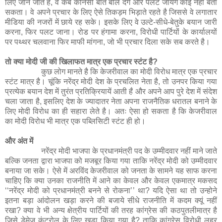
लिए जाने जाते है, वे कब कौनसी बात बोल देंगे और पलट जायेंगे कोई नहीं बता
सकता। वे अपने प्रचार के लिए ऐसे तिकड़म भिड़ाते रहते है जिससे वे लगातार
मीडिया की नजरों में छाये रह सके। इसके लिए वे उल्टे-सीधे-बेतुके बयान जारी
करना, फिर पलट जाना। रोड पर हंगामा करना, विरोधी पार्टियों के कार्यालयों
पर पथ्थर चलवाना फिर माफी मांगना, जो भी प्रचार दिला सके सब करते है।
तो क्या मोदी जी की खिलाफत मात्र एक प्रचार स्टंट है?
कुछ लोग मानते है कि केजरीवाल का मोदी विरोध मात्र एक प्रचार
स्टंट मात्र है। चूंकि नरेंद्र मोदी देश के प्रचलित नेता है, तो उनपर किया गया
प्रत्येक बयान देश में तुरंत प्रतिक्रियायें आती है और अपने आप पुरे देश में संदेश
चला जाता है, इसलिए देश के ज्यादातर नेता अपना राजनैतिक धरातल बनाने के
लिए मोदी विरोध का ही सहारा लेते है। अतः ऐसा हो सकता है कि केजरीवाल
का मोदी विरोध भी मात्र एक पब्लिसिटी स्टंट ही हो।
और अंत में
नरेंद्र मोदी भाजपा के प्रधानमंत्री पद के उम्मीदवार नहीं माने जाते
बल्कि जनता द्वारा भाजपा को मजबूर किया गया ताकि नरेंद्र मोदी को उम्मीदवार
बनाया जा सके। ऐसे में अरविंद केजरीवाल को जनता के सामने यह साफ करना
चाहिए कि क्या उनका राजनीति में आने का केवल और केवल एकमात्र मकसद
‘‘नरेंद्र मोदी को प्रधानमंत्री बनने से रोकना’’ था? यदि ऐसा था तो उन्होने
इतना बड़ा आंदोलन खड़ा करने की बजाये सीधे राजनीति में कदम क्यूं नहीं
रखा? क्या वे भी अन्य क्षेत्रीय पार्टियों की तरह कांग्रेस की कठपुतलीमात्र है
जिसे डेमेज कंट्रोल के लिए खड़ा किया गया है? ताकि कांग्रेस विरोधी लहर