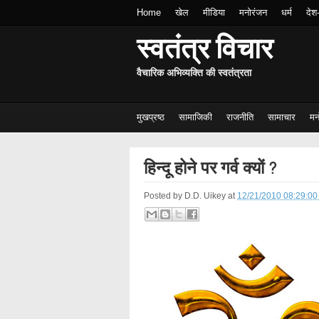
Home
खेल
मीडिया
मनोरंजन
धर्म
देश
स्वतंत्र विचार
वैचारिक अभिव्यक्ति की स्वतंत्रता
मुखप्रष्ठ
सामाजिकी
राजनीति
सामाचार
मन
हिन्दू होने पर गर्व क्यों ?
Posted by
D.D. Uikey
at
12/21/2010 08:29:00