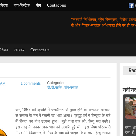
-विदेश
बाय-मिस्टेक
योग
Contact-us
‘‘सच्चाई-निर्भिकता, प्रेम-विनम्रता, विरोध-दबं
से और विचार-स्वतंत्र अभिव्यक्त होने पर ही प्रभा
ोरंजन
स्वास्थ्य
Contact-us
Rec
Categories :
 AM
1 comments
डी.डी.उइके
.
संघ-प्रवाह
नवीनत
सन् 1857 की क्रांति में पराधीनता से मुक्त होने के असफल प्रयास
से समाज के मन में ग्लानी का भाव आया। प्रबुद्ध वर्ग में हिन्दुत्व के बारे
में हीनता का बोध उत्पन्न हुआ। मुझे गधा कह लो, हिन्दू मत कहो।
इस तरह के नकारात्मक भाव की उत्पत्ति हुई थी। इस विषम परिस्थति
क्या धा
देन है
में स्वामीं विवेकानन्द ने गौरव के भाव को जागृत किया तथा हिन्दू समाज