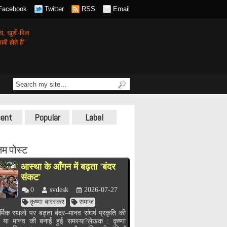
Facebook
Twitter
RSS
Email
गता,
खुशी-दिल
वी होते है’’
ent
Popular
Label
म पोस्ट
आस्था के आँगन में बढ़ता 'बंदर
संकट'
0
svdesk
2026-07-27
कृष्णा बारस्कर
समाज
र्मिक स्थलों पर बढ़ता बंदर–मानव संघर्ष प्रकृति की
, या मानव की बनाई हुई समस्या?लेखक : कृष्णा