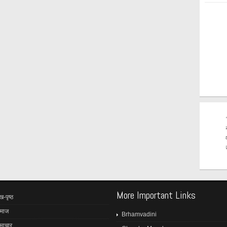
More Important Links
ख-पृष्ठ
माज
Brhamvadini
माचार