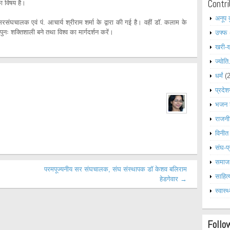
Contri
ा विषय है।
अनूप 
रसंघचालक एवं पं. आचार्य श्रीराम शर्मा के द्वारा की गई है। वहीं डॉ. कलाम के
ुनः शक्तिशाली बने तथा विश्व का मार्गदर्शन करें।
उफ्फ
खरी-
ज्योति
धर्मं
(
प्रदेश
भजन 
राजनी
विनीत
संघ-प्
समाज
परमपूज्यनीय सर संघचालक, संघ संस्थापक डॉ केशव बलिराम
साहित्
हेडगेवार →
स्वास्थ
Follo