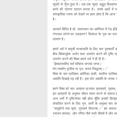
सूत्रों से गूँथा हुआ है। एक.एक सूत्र अद्भुत् विलक्
बनने की प्रेरणा प्रदान करता है। सच्चे अर्थो में
सांस्कृतिक रचना को देखने पर ज्ञात होता है कि आज भी विश
है।
.
आपको विदित है डॉ. वाकणकर का अमेरिका में रेड इंडिय
गंगाजल मांगने का उदाहरण? सिकंदर के गुरू का भारत
प्रमाण है।
.
हमारे धर्म ने समूची मानवजाति के लिए चार पुरुषार्थों
बीच विवेकपूर्वक अर्जन तथा उपभोग करने की दृष्टि प
उपभोग करने की शिक्षा हमारे धर्म ने ही दी है।
‘‘ईशावास्यमिदं सर्वं यत्किंच जगत्यां जगत्।‘
तेन त्यक्तेन् भुंजीया मा गृधः कस्य स्विद्धनम्।।‘‘
विश्व के चार प्रतिशत अमेरिका वासी, चालीस प्रतिश
अशांति दिखाई पड़ रही है। इस घोर अशांति के जनक भो
.
हमने विश्व को चार आश्रम क्रमशः ब्रम्हचर्य, गृहस्थ
इन आश्रमों के अनुरूप जीवन यापन करने से समाज एवं
अन्य धर्माे में दृष्टिगोचर नहीं होता चूँकि इनकी विस
संचालित करने के लिए गुण, कर्मोे के अनुरूप चार व
‘‘चातुर्वर्ण्य मया सृष्टं, गुणकर्म विभागशः।‘‘ हम स
रसायन शास्त्र, और गणित जैसे सभी विषयों में और व्याप