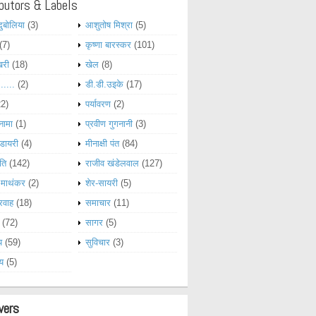
butors & Labels
दुबोलिया
(3)
आशुतोष मिश्रा
(5)
(7)
कृष्णा बारस्कर
(101)
खरी
(18)
खेल
(8)
......
(2)
डी.डी.उइके
(17)
22)
पर्यावरण
(2)
नामा
(1)
प्रवीण गुगनानी
(3)
डायरी
(4)
मीनाक्षी पंत
(84)
ति
(142)
राजीव खंडेलवाल
(127)
 माथंकर
(2)
शेर-सायरी
(5)
रवाह
(18)
समाचार
(11)
(72)
सागर
(5)
य
(59)
सुविचार
(3)
्य
(5)
wers