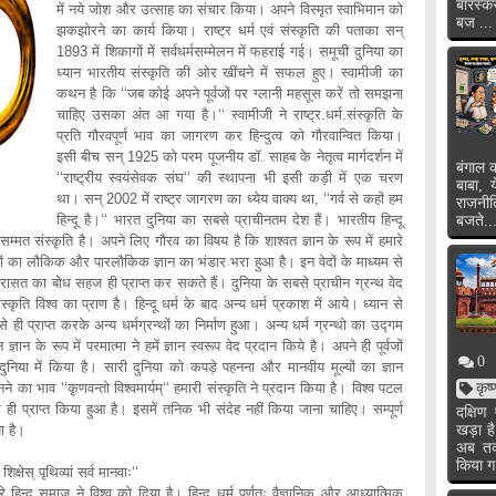
बारस्क
में नये जोश और उत्साह का संचार किया। अपने विस्मृत स्वाभिमान को
बज ...
झकझोरने का कार्य किया। राष्ट्र धर्म एवं संस्कृति की पताका सन्
1893 में शिकागों में सर्वधर्मसम्मेलन में फहराई गई। समूची दुनिया का
ध्यान भारतीय संस्कृति की ओर खींचने में सफल हुए। स्वामीजी का
कथन है कि ‘‘जब कोई अपने पूर्वजों पर ग्लानी महसूस करें तो समझना
चाहिए उसका अंत आ गया है।‘‘ स्वामीजी ने राष्ट्र.धर्म.संस्कृति के
प्रति गौरवपूर्ण भाव का जागरण कर हिन्दुत्व को गौरवान्वित किया।
इसी बीच सन् 1925 को परम पूजनीय डॉ. साहब के नेतृत्व मार्गदर्शन में
बंगाल क
‘‘राष्ट्रीय स्वयंसेवक संघ‘‘ की स्थापना भी इसी कड़ी में एक चरण
बाबा, 
था। सन् 2002 में राष्ट्र जागरण का ध्येय वाक्य था, ‘‘गर्व से कहों हम
राजनी
हिन्दू है।‘‘ भारत दुनिया का सबसे प्राचीनतम देश हैं। भारतीय हिन्दू
बजते..
सम्मत संस्कृति है। अपने लिए गौरव का विषय है कि शाश्वत ज्ञान के रूप में हमारे
विषयों का लौकिक और पारलौकिक ज्ञान का भंडार भरा हुआ है। इन वेदों के माध्यम से
िरासत का बोध सहज ही प्राप्त कर सकते हैं। दुनिया के सबसे प्राचीन ग्रन्थ वेद
ृति विश्व का प्राण है। हिन्दू धर्म के बाद अन्य धर्म प्रकाश में आये। ध्यान से
 ही प्राप्त करके अन्य धर्मग्रन्थों का निर्माण हुआ। अन्य धर्म ग्रन्थो का उद्गम
ान के रूप में परमात्मा ने हमें ज्ञान स्वरूप वेद प्रदान किये है। अपने ही पूर्वजों
0
दुनिया में किया है। सारी दुनिया को कपड़े पहनना और मानवीय मूल्यों का ज्ञान
नने का भाव ‘‘कृणवन्तो विश्वमार्यम्‘‘ हमारी संस्कृति ने प्रदान किया है। विश्व पटल
कृष
ही प्राप्त किया हुआ है। इसमें तनिक भी संदेह नहीं किया जाना चाहिए। सम्पूर्ण
दक्षि
ा है।
खड़ा ह
अब तक 
किया ग
क्षेस् पृथिव्यां सर्व मानवाः‘‘
हिन्दू समाज ने विश्व को दिया है। हिन्दू धर्म पूर्णतः वैज्ञानिक और आध्यात्मिक