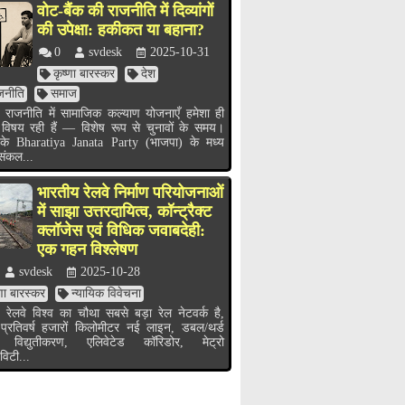
वोट-बैंक की राजनीति में दिव्यांगों
की उपेक्षा: हकीकत या बहाना?
0
svdesk
2025-10-31
कृष्णा बारस्कर
देश
जनीति
समाज
 राजनीति में सामाजिक कल्याण योजनाएँ हमेशा ही
 विषय रही हैं — विशेष रूप से चुनावों के समय।
के Bharatiya Janata Party (भाजपा) के मध्य
 संकल...
भारतीय रेलवे निर्माण परियोजनाओं
में साझा उत्तरदायित्व, कॉन्ट्रैक्ट
क्लॉजेस एवं विधिक जवाबदेही:
एक गहन विश्लेषण
svdesk
2025-10-28
्णा बारस्कर
न्यायिक विवेचना
 रेलवे विश्व का चौथा सबसे बड़ा रेल नेटवर्क है,
 प्रतिवर्ष हजारों किलोमीटर नई लाइन, डबल/थर्ड
 विद्युतीकरण, एलिवेटेड कॉरिडोर, मेट्रो
विटी...