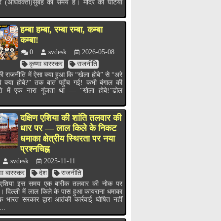
र (अधिवक्ता)सुबह का समय है। मंदिर की घंटियाँ
हम्बा हम्बा, रम्बा रम्बा, कम्बा
कम्बा!
0
svdesk
2026-05-08
कृष्णा बारस्कर
राजनीति
ी राजनीति में ऐसा क्या हुआ कि “खेला होबे” से “अरे
ये क्या होबे?” तक बात पहुँच गई! कभी बंगाल की
ति में एक नारा गूंजता था — “खेला होबे!”ढोल
.
दक्षिण एशिया की शांति तलवार की
धार पर — लाल किले के निकट
धमाका क्षेत्रीय स्थिरता पर नया
प्रश्नचिह्न
svdesk
2025-11-11
्णा बारस्कर
देश
राजनीति
ण एशिया इस समय एक बारीक तलवार की नोक पर
ै। दिल्ली में लाल किले के पास हुआ कायराना धमाका
भारत सरकार द्वारा आतंकी कार्रवाई घोषित नहीं
...