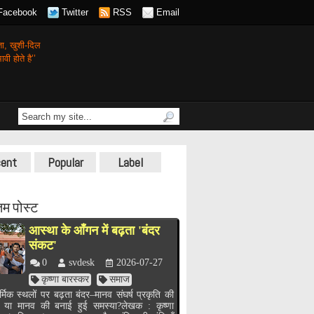
Facebook
Twitter
RSS
Email
गता,
खुशी-दिल
वी होते है’’
ent
Popular
Label
म पोस्ट
आस्था के आँगन में बढ़ता 'बंदर
संकट'
0
svdesk
2026-07-27
कृष्णा बारस्कर
समाज
र्मिक स्थलों पर बढ़ता बंदर–मानव संघर्ष प्रकृति की
, या मानव की बनाई हुई समस्या?लेखक : कृष्णा