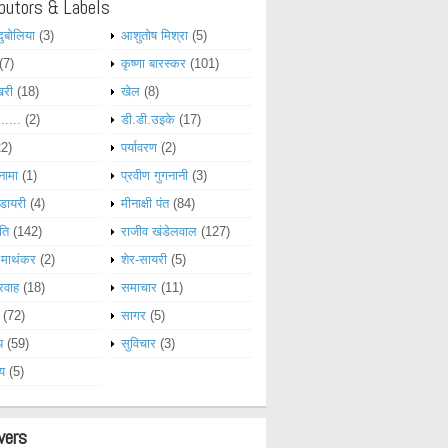
butors & Labels
दुबोलिया
(3)
आशुतोष मिश्रा
(5)
(7)
कृष्णा बारस्कर
(101)
खरी
(18)
खेल
(8)
......
(2)
डी.डी.उइके
(17)
22)
पर्यावरण
(2)
नामा
(1)
प्रवीण गुगनानी
(3)
डायरी
(4)
मीनाक्षी पंत
(84)
ति
(142)
राजीव खंडेलवाल
(127)
 माथंकर
(2)
शेर-सायरी
(5)
रवाह
(18)
समाचार
(11)
(72)
सागर
(5)
य
(59)
सुविचार
(3)
्य
(5)
wers