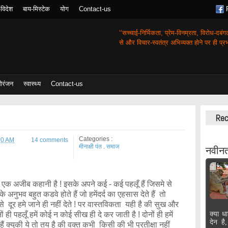
-विदेश
बाय-मिस्टेक
योग
Contact-us
‘‘सच्चाई-निर्भिकता, प्रेम-विनम्रता, विरोध-दबं
से और विचार-स्वतंत्र अभिव्यक्त होने पर ही प्रभा
ोरंजन
स्वास्थ्य
Contact-us
Rec
Categories :
00 AM
14 comments
मीनाक्षी पंत
.
समाज
नवीनत
अजीब कहानी है ! इसके अपने कई - कई पहलूँ हैं जिसमे से
अनुभव बहुत कडवे होते हैं जो हमेंदर्द का एहसास देते हैं तो
दूर हमे जाने ही नहीं देते ! पर वास्तविकता यही है की सुख और
 ही पहलूँ हमें कोई न कोई सीख ही दे कर जाती है ! दोनों ही हमें
क्या धा
देन है
हैं क्युकी ये तो तय है की वक्त कभी किसी की भी प्रतीक्षा नहीं