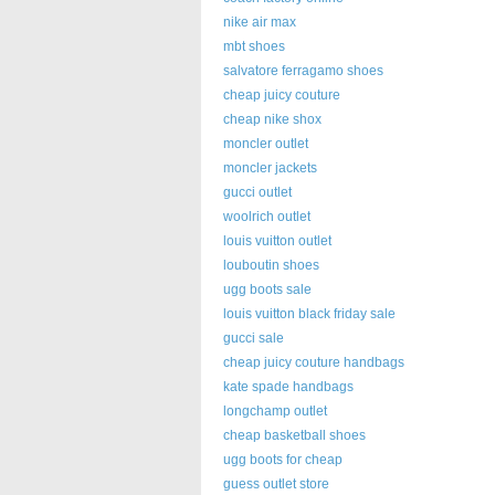
nike air max
mbt shoes
salvatore ferragamo shoes
cheap juicy couture
cheap nike shox
moncler outlet
moncler jackets
gucci outlet
woolrich outlet
louis vuitton outlet
louboutin shoes
ugg boots sale
louis vuitton black friday sale
gucci sale
cheap juicy couture handbags
kate spade handbags
longchamp outlet
cheap basketball shoes
ugg boots for cheap
guess outlet store