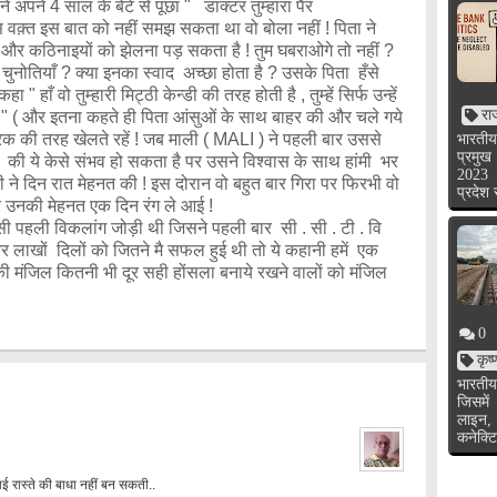
 अपने 4 साल के बेटे से पूछा " डाक्टर तुम्हारा पैर
 उस वक़्त इस बात को नहीं समझ सकता था वो बोला नहीं ! पिता ने
ियों और कठिनाइयों को झेलना पड़ सकता है ! तुम घबराओगे तो नहीं ?
और चुनोतियाँ ? क्या इनका स्वाद अच्छा होता है ? उसके पिता हँसे
 हाँ वो तुम्हारी मिट्ठी केन्डी की तरह होती है , तुम्हें सिर्फ उन्हें
रा
! " ( और इतना कहते ही पिता आंसुओं के साथ बाहर की और चले गये
क की तरह खेलते रहें ! जब माली ( MALI ) ने पहली बार उससे
भारतीय
प्रमुख
थे की ये केसे संभव हो सकता है पर उसने विश्वास के साथ हांमी भर
2023 
ने दिन रात मेहनत की ! इस दोरान वो बहुत बार गिरा पर फिरभी वो
प्रदेश
 उनकी मेहनत एक दिन रंग ले आई !
ग जोड़ी थी जिसने पहली बार सी . सी . टी . वि
ा और लाखों दिलों को जितने मै सफल हुई थी तो ये कहानी हमें एक
 मंजिल कितनी भी दूर सही होंसला बनाये रखने वालों को मंजिल
0
कृष
भारतीय
जिसमें
लाइन,
कनेक्टि
ई रास्ते की बाधा नहीं बन सकती..