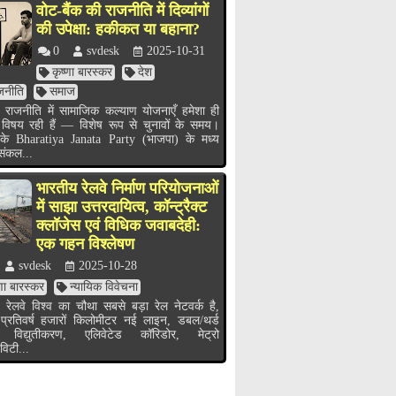
वोट-बैंक की राजनीति में दिव्यांगों
की उपेक्षा: हकीकत या बहाना?
0
svdesk
2025-10-31
कृष्णा बारस्कर
देश
जनीति
समाज
 राजनीति में सामाजिक कल्याण योजनाएँ हमेशा ही
 विषय रही हैं — विशेष रूप से चुनावों के समय।
के Bharatiya Janata Party (भाजपा) के मध्य
 संकल...
भारतीय रेलवे निर्माण परियोजनाओं
में साझा उत्तरदायित्व, कॉन्ट्रैक्ट
क्लॉजेस एवं विधिक जवाबदेही:
एक गहन विश्लेषण
svdesk
2025-10-28
्णा बारस्कर
न्यायिक विवेचना
 रेलवे विश्व का चौथा सबसे बड़ा रेल नेटवर्क है,
 प्रतिवर्ष हजारों किलोमीटर नई लाइन, डबल/थर्ड
 विद्युतीकरण, एलिवेटेड कॉरिडोर, मेट्रो
विटी...