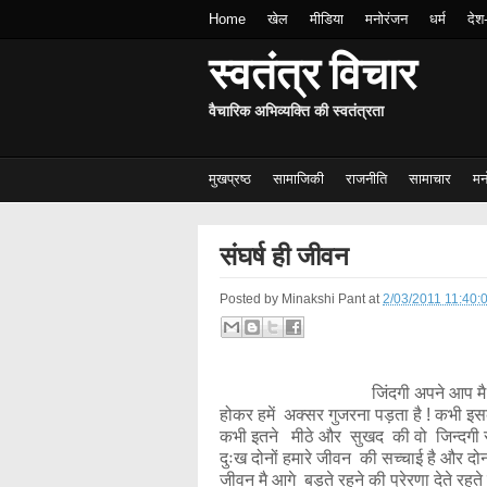
Home
खेल
मीडिया
मनोरंजन
धर्म
देश
स्वतंत्र विचार
वैचारिक अभिव्यक्ति की स्वतंत्रता
मुखप्रष्ठ
सामाजिकी
राजनीति
सामाचार
मन
संघर्ष ही जीवन
Posted by
Minakshi Pant
at
2/03/2011 11:40:
जिंदगी अपने आप मै एक 
होकर हमें अक्सर गुजरना पड़ता है ! कभी इसके 
कभी इतने मीठे और सुखद की वो जिन्दगी से 
दुःख दोनों हमारे जीवन की सच्चाई है और दोनों
जीवन मै आगे बड़ते रहने की प्रेरणा देते रहते 