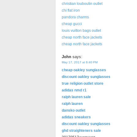
christian louboutin outlet
chi flat iron
pandora charms
cheap gucci
louis vuitton bags outlet
cheap north face jackets
cheap north face jackets
John
says:
May 17, 2017 at 6:40 PM
cheap oakley sunglasses
discount oakley sunglasses
true religion outlet store
adidas nmd r1
ralph lauren sale
ralph lauren
dansko outlet
adidas sneakers
discount oakley sunglasses
ghd straighteners sale