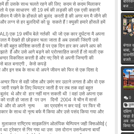
बारस्क
 हमें ही उसके साथ चलते रहने की लिए कदम से कदम मिलाकर
बज ...
से तो ये एक साधारण सी 19 वर्ष की लड़की की एक एसी कहानी
ीवन मै जीने के होंसले को बुलंद करती है की अगर मन मै जीने की
लग्न से हर बुलदियों को छु सकते हैं ! क्युकी हमारे होंसलें हमें
ले नर्तकी थी जो एक कार दुर्घटना मै अपना
हालत मै देखते ही छोड़कर चला जाता है अब उसकी जिंदगी उसे
बंगाल क
लने की बहुत कोशिश करती है पर एक दिन हार कर अपने आप को
बाबा, 
ाते हैं और उसे आगे बड़ने को प्रोत्साहित करतें हैं तो माली एक
राजनी
 अन्दर विकसित करती है और नए सिरे से अपनी जिन्दगी की
बजते..
से बाल बनाएगी , केसे कपड़े
 और इन सब के साथ वो अपने जीवन को फिर से एक दिशा दे
े वही जोश और उमंग सर उठाने लगता है और वो एक
 जारी रखने के लिए थियटर जाती है पर तब तक वहां बहुत
बुलंद थे और वो हार नहीं मान सकती थी ! वहां उसे अपना एक
0
को राज़ी हो जाता है पर उन दिनों 2004 मे चीन में सार्स
कृष
े थे और वो अपने नृत्य का प्रदर्शन न कर पाई पर फिर भी
ाकार के साथ वो नृत्य बर्फ मै किया और उसे पसंद किया गया और
दक्षि
खड़ा ह
या !
अब तक 
ष्ट्रिय साइकलिंग ओलंपिक चेम्पियन जही क्सिओवेई (
किया ग
 था ट्रेक्टर से गिर गया था उस उस दोरान उसनेअपना बायाँ