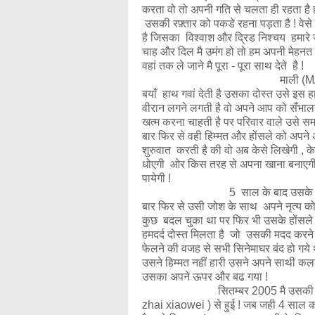
करता वो तो अपनी गति से चलता ही रहता है
उसकी रफ़्तार को पकडे रहना पड़ता है ! वे
है जिसका विश्वाश और द्रिड निश्चय हमारे ज
चाह और दिल मै उमंग हो तो हम अपनी मेहनत और 
वहां तक ले जाने मै पूरा - पूरा साथ देते है !
माली (MALI) एक 19 वर्षीय बे
बयाँ हाथ गवां देती है उसका दोस्त उसे इस 
वीरान लगने लगती है वो अपने आप को सँभा
खत्म करना चाहती है पर परिवार वाले उसे समझ
बार फिर से वही हिम्मत और होंसले को अपने
शुरुवात करती है की वो अब केसे लिखेगी , के
धोएगी ओर किस तरह से अपना खाना बनाएगी
पायेगी !
5 साल के बाद उसके अन्दर फिर स
बार फिर से उसी जोश के साथ अपने नृत्य को
कुछ बदल चुका था पर फिर भी उसके होंसले 
हमदर्द दोस्त मिलता है जो उसकी मदद करने 
फेलने की वजह से सभी सिनेमाघर बंद हो गय
उसने हिम्मत नहीं हारी उसने अपने साथी कल
उसका अपने ऊपर और बढ ग
सितम्बर 2005 मै उसकी मुलाकात रा
zhai xiaowei ) से हुई ! जब जही 4 साल का