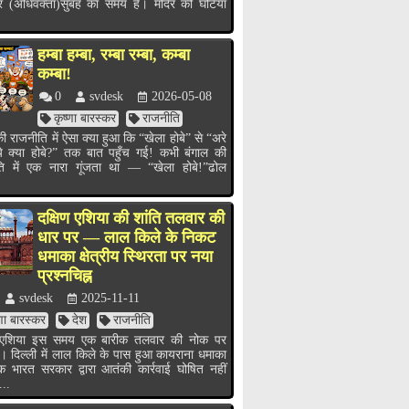
र (अधिवक्ता)सुबह का समय है। मंदिर की घंटियाँ
हम्बा हम्बा, रम्बा रम्बा, कम्बा
कम्बा!
0
svdesk
2026-05-08
कृष्णा बारस्कर
राजनीति
ी राजनीति में ऐसा क्या हुआ कि “खेला होबे” से “अरे
ये क्या होबे?” तक बात पहुँच गई! कभी बंगाल की
ति में एक नारा गूंजता था — “खेला होबे!”ढोल
.
दक्षिण एशिया की शांति तलवार की
धार पर — लाल किले के निकट
धमाका क्षेत्रीय स्थिरता पर नया
प्रश्नचिह्न
svdesk
2025-11-11
्णा बारस्कर
देश
राजनीति
ण एशिया इस समय एक बारीक तलवार की नोक पर
ै। दिल्ली में लाल किले के पास हुआ कायराना धमाका
भारत सरकार द्वारा आतंकी कार्रवाई घोषित नहीं
...