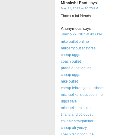
Minakshi Pant
says:
May 21, 2013 at 10:25 PM
Thanx a lot friends
Anonymous
says:
January 27, 2015 at 3:17 PM
nike outlet online
burberry outlet stores
cheap uggs
coach outlet
prada outlet online
cheap uggs
nike outlet
cheap lebron james shoes
michael kors outlet online
uggs sale
michael kors outlet
tiffany and co outlet
chi hair straightener
cheap air yeezy
coach factory online