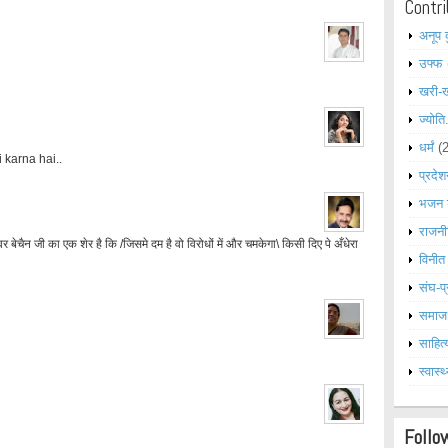
Contri
अनूप 
उफ्फ
खरी-
ज्योति
धर्मं
(
 karna hai..
प्रदेश
भजन 
राजनी
र बेचैन जी का एक शेर है कि /जिसमे दम है वो विरोधों में और चमकेगा\ किसी दिए पे अँधेरा
विनीत
संघ-प्
समाज
साहित्
स्वास्थ
Follo