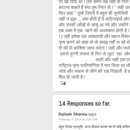
पैर खो दिया था ! उस समय जब जही के पिता ने
काटना चाहतें हैं क्या तुम तैयार हो ! " जही
फिर कहा " तुम्हें जिंदगी मै बहुत सी चुनोत
जही ने पूछा ... क्या होती हैं ये कठिनाइयाँ 
और उनकी आँखों से आंसूं आ गये और उन्होंने कहा "
एक वक्त में एक खाने की आवश्कता होती है 
! ) जही हमेशा एक आशावादी और महान विचार
नृत्य करने को कहा तो वो समझ नहीं पा रहें 
दी की वो कोशिश जरुर करेगा ! जही और माली 
उससे दुगनी ताकत से फिर से जुटा रहा और
माली और जही एक एसी पहली विकलां
राष्ट्रिय नृत्य प्रतियोगिता मै भाग लिया थ
जोश और साहस से जीने की राह दिखाती है की
मिल ही जाती है !
14 Responses so far.
Kailash Sharma
says:
February 3, 2011 at 2:44 PM
बहुत प्रेरक प्रस्तुति..अगर हौसला कायम रहे तो कोई कठिना