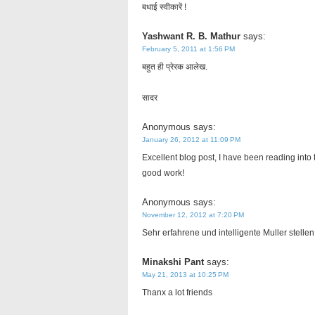
बधाई स्वीकारें !
Yashwant R. B. Mathur
says:
February 5, 2011 at 1:56 PM
बहुत ही प्रेरक आलेख.
सादर
Anonymous
says:
January 26, 2012 at 11:09 PM
Excellent blog post, I have been reading into 
good work!
Anonymous
says:
November 12, 2012 at 7:20 PM
Sehr erfahrene und intelligente Muller stellen
Minakshi Pant
says:
May 21, 2013 at 10:25 PM
Thanx a lot friends