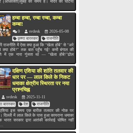
र (अधिवक्ता)सुबह का समय है। मंदिर की घंटियाँ
हम्बा हम्बा, रम्बा रम्बा, कम्बा
कम्बा!
0
svdesk
2026-05-08
कृष्णा बारस्कर
राजनीति
ी राजनीति में ऐसा क्या हुआ कि “खेला होबे” से “अरे
ये क्या होबे?” तक बात पहुँच गई! कभी बंगाल की
ति में एक नारा गूंजता था — “खेला होबे!”ढोल
.
दक्षिण एशिया की शांति तलवार की
धार पर — लाल किले के निकट
धमाका क्षेत्रीय स्थिरता पर नया
प्रश्नचिह्न
svdesk
2025-11-11
्णा बारस्कर
देश
राजनीति
ण एशिया इस समय एक बारीक तलवार की नोक पर
ै। दिल्ली में लाल किले के पास हुआ कायराना धमाका
भारत सरकार द्वारा आतंकी कार्रवाई घोषित नहीं
...