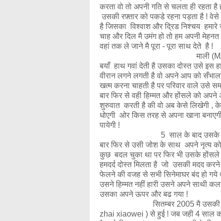
करता वो तो अपनी गति से चलता ही रहता है
उसकी रफ़्तार को पकडे रहना पड़ता है ! वे
है जिसका विश्वाश और द्रिड निश्चय हमारे ज
चाह और दिल मै उमंग हो तो हम अपनी मेहनत और 
वहां तक ले जाने मै पूरा - पूरा साथ देते है !
माली (MALI) एक 19 वर्षीय बे
बयाँ हाथ गवां देती है उसका दोस्त उसे इस 
वीरान लगने लगती है वो अपने आप को सँभा
खत्म करना चाहती है पर परिवार वाले उसे समझ
बार फिर से वही हिम्मत और होंसले को अपने
शुरुवात करती है की वो अब केसे लिखेगी , के
धोएगी ओर किस तरह से अपना खाना बनाएगी
पायेगी !
5 साल के बाद उसके अन्दर फिर स
बार फिर से उसी जोश के साथ अपने नृत्य को
कुछ बदल चुका था पर फिर भी उसके होंसले 
हमदर्द दोस्त मिलता है जो उसकी मदद करने 
फेलने की वजह से सभी सिनेमाघर बंद हो गय
उसने हिम्मत नहीं हारी उसने अपने साथी कल
उसका अपने ऊपर और बढ ग
सितम्बर 2005 मै उसकी मुलाकात रा
zhai xiaowei ) से हुई ! जब जही 4 साल का