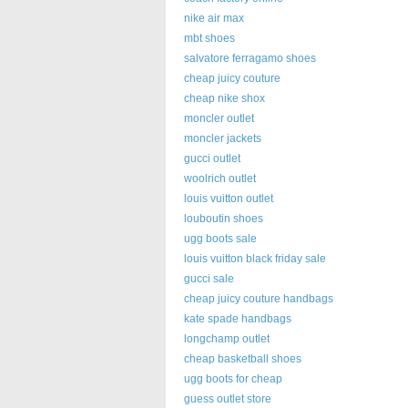
nike air max
mbt shoes
salvatore ferragamo shoes
cheap juicy couture
cheap nike shox
moncler outlet
moncler jackets
gucci outlet
woolrich outlet
louis vuitton outlet
louboutin shoes
ugg boots sale
louis vuitton black friday sale
gucci sale
cheap juicy couture handbags
kate spade handbags
longchamp outlet
cheap basketball shoes
ugg boots for cheap
guess outlet store