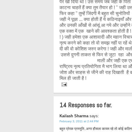
पैर खो दिया था ! उस समय जब जही के पिता ने
काटना चाहतें हैं क्या तुम तैयार हो ! " जही
फिर कहा " तुम्हें जिंदगी मै बहुत सी चुनोत
जही ने पूछा ... क्या होती हैं ये कठिनाइयाँ 
और उनकी आँखों से आंसूं आ गये और उन्होंने कहा "
एक वक्त में एक खाने की आवश्कता होती है 
! ) जही हमेशा एक आशावादी और महान विचार
नृत्य करने को कहा तो वो समझ नहीं पा रहें 
दी की वो कोशिश जरुर करेगा ! जही और माली 
उससे दुगनी ताकत से फिर से जुटा रहा और
माली और जही एक एसी पहली विकलां
राष्ट्रिय नृत्य प्रतियोगिता मै भाग लिया थ
जोश और साहस से जीने की राह दिखाती है की
मिल ही जाती है !
14 Responses so far.
Kailash Sharma
says:
February 3, 2011 at 2:44 PM
बहुत प्रेरक प्रस्तुति..अगर हौसला कायम रहे तो कोई कठिना