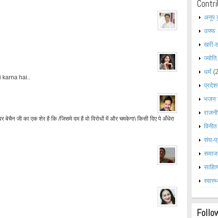
Contri
अनूप 
उफ्फ
खरी-
ज्योति
धर्मं
(
 karna hai..
प्रदेश
भजन 
राजनी
र बेचैन जी का एक शेर है कि /जिसमे दम है वो विरोधों में और चमकेगा\ किसी दिए पे अँधेरा
विनीत
संघ-प्
समाज
साहित्
स्वास्थ
Follo