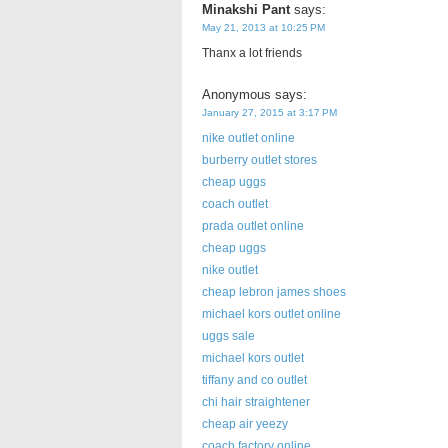
Minakshi Pant
says:
May 21, 2013 at 10:25 PM
Thanx a lot friends
Anonymous
says:
January 27, 2015 at 3:17 PM
nike outlet online
burberry outlet stores
cheap uggs
coach outlet
prada outlet online
cheap uggs
nike outlet
cheap lebron james shoes
michael kors outlet online
uggs sale
michael kors outlet
tiffany and co outlet
chi hair straightener
cheap air yeezy
coach factory online