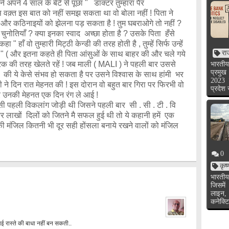
 अपने 4 साल के बेटे से पूछा " डाक्टर तुम्हारा पैर
 उस वक़्त इस बात को नहीं समझ सकता था वो बोला नहीं ! पिता ने
ियों और कठिनाइयों को झेलना पड़ सकता है ! तुम घबराओगे तो नहीं ?
और चुनोतियाँ ? क्या इनका स्वाद अच्छा होता है ? उसके पिता हँसे
 हाँ वो तुम्हारी मिट्ठी केन्डी की तरह होती है , तुम्हें सिर्फ उन्हें
रा
! " ( और इतना कहते ही पिता आंसुओं के साथ बाहर की और चले गये
क की तरह खेलते रहें ! जब माली ( MALI ) ने पहली बार उससे
भारतीय
प्रमुख
थे की ये केसे संभव हो सकता है पर उसने विश्वास के साथ हांमी भर
2023 
ने दिन रात मेहनत की ! इस दोरान वो बहुत बार गिरा पर फिरभी वो
प्रदेश
 उनकी मेहनत एक दिन रंग ले आई !
ग जोड़ी थी जिसने पहली बार सी . सी . टी . वि
ा और लाखों दिलों को जितने मै सफल हुई थी तो ये कहानी हमें एक
 मंजिल कितनी भी दूर सही होंसला बनाये रखने वालों को मंजिल
0
कृष
भारतीय
जिसमें
लाइन,
कनेक्टि
ई रास्ते की बाधा नहीं बन सकती..