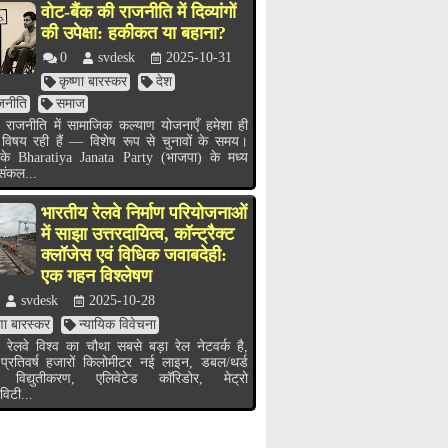
वोट-बैंक की राजनीति में दिव्यांगों
की उपेक्षा: हकीकत या बहाना?
0
svdesk
2025-10-31
कृष्णा बारस्कर
देश
जनीति
समाज
 राजनीति में सामाजिक कल्याण योजनाएँ हमेशा ही
 विषय रही हैं — विशेष रूप से चुनावों के समय।
के Bharatiya Janata Party (भाजपा) के मध्य
 संकल...
भारतीय रेलवे निर्माण परियोजनाओं
में साझा उत्तरदायित्व, कॉन्ट्रैक्ट
क्लॉजेस एवं विधिक जवाबदेही:
एक गहन विश्लेषण
svdesk
2025-10-28
्णा बारस्कर
न्यायिक विवेचना
 रेलवे विश्व का चौथा सबसे बड़ा रेल नेटवर्क है,
 प्रतिवर्ष हजारों किलोमीटर नई लाइन, डबल/थर्ड
 विद्युतीकरण, एलिवेटेड कॉरिडोर, मेट्रो
विटी...