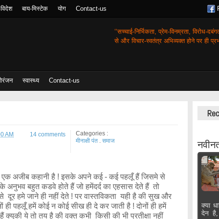
-विदेश
बाय-मिस्टेक
योग
Contact-us
‘‘सच्चाई-निर्भिकता, प्रेम-विनम्रता, विरोध-दबं
से और विचार-स्वतंत्र अभिव्यक्त होने पर ही प्रभा
ोरंजन
स्वास्थ्य
Contact-us
Rec
Categories :
00 AM
14 comments
मीनाक्षी पंत
.
समाज
नवीनत
अजीब कहानी है ! इसके अपने कई - कई पहलूँ हैं जिसमे से
अनुभव बहुत कडवे होते हैं जो हमेंदर्द का एहसास देते हैं तो
दूर हमे जाने ही नहीं देते ! पर वास्तविकता यही है की सुख और
 ही पहलूँ हमें कोई न कोई सीख ही दे कर जाती है ! दोनों ही हमें
क्या धा
देन है
हैं क्युकी ये तो तय है की वक्त कभी किसी की भी प्रतीक्षा नहीं