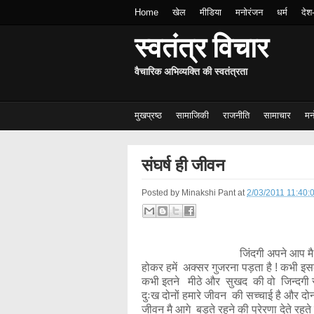
Home
खेल
मीडिया
मनोरंजन
धर्म
देश
स्वतंत्र विचार
वैचारिक अभिव्यक्ति की स्वतंत्रता
मुखप्रष्ठ
सामाजिकी
राजनीति
सामाचार
मन
संघर्ष ही जीवन
Posted by
Minakshi Pant
at
2/03/2011 11:40:
जिंदगी अपने आप मै एक 
होकर हमें अक्सर गुजरना पड़ता है ! कभी इसके 
कभी इतने मीठे और सुखद की वो जिन्दगी से 
दुःख दोनों हमारे जीवन की सच्चाई है और दोनों
जीवन मै आगे बड़ते रहने की प्रेरणा देते रहते 