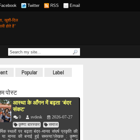
Facebook
Twitter
RSS
Email
गता,
खुशी-दिल
वी होते है’’
ent
Popular
Label
म पोस्ट
आस्था के आँगन में बढ़ता 'बंदर
संकट'
0
svdesk
2026-07-27
कृष्णा बारस्कर
समाज
र्मिक स्थलों पर बढ़ता बंदर–मानव संघर्ष प्रकृति की
, या मानव की बनाई हुई समस्या?लेखक : कृष्णा