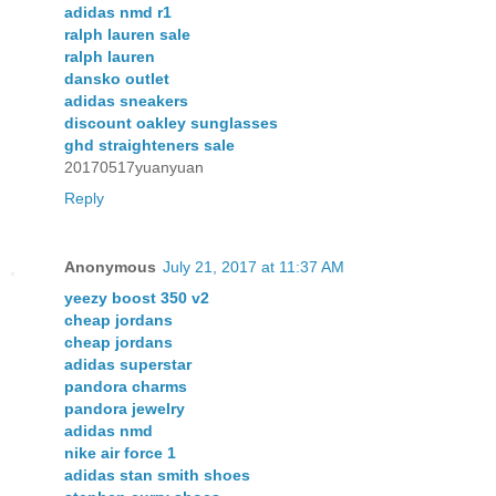
adidas nmd r1
ralph lauren sale
ralph lauren
dansko outlet
adidas sneakers
discount oakley sunglasses
ghd straighteners sale
20170517yuanyuan
Reply
Anonymous
July 21, 2017 at 11:37 AM
yeezy boost 350 v2
cheap jordans
cheap jordans
adidas superstar
pandora charms
pandora jewelry
adidas nmd
nike air force 1
adidas stan smith shoes