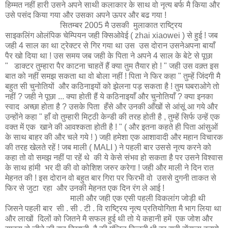
हिम्मत नहीं हारी उसने अपने साथी कलाकार के साथ वो नृत्य बर्फ मै किया और
उसे पसंद किया गया और उसका अपने ऊपर और बढ गया !
सितम्बर 2005 मै उसकी मुलाकात राष्ट्रिय
साइकलिंग ओलंपिक चेम्पियन जही क्सिओवेई ( zhai xiaowei ) से हुई ! जब
जही 4 साल का था ट्रेक्टर से गिर गया था उस उस दोरान उसनेअपना बायाँ
पैर खो दिया था ! उस समय जब जही के पिता ने अपने 4 साल के बेटे से पूछा
" डाक्टर तुम्हारा पैर काटना चाहतें हैं क्या तुम तैयार हो ! " जही उस वक़्त इस
बात को नहीं समझ सकता था वो बोला नहीं ! पिता ने फिर कहा " तुम्हें जिंदगी मै
बहुत सी चुनोतियों और कठिनाइयों को झेलना पड़ सकता है ! तुम घबराओगे तो
नहीं ? जही ने पूछा ... क्या होती हैं ये कठिनाइयाँ और चुनोतियाँ ? क्या इनका
स्वाद अच्छा होता है ? उसके पिता हँसे और उनकी आँखों से आंसूं आ गये और
उन्होंने कहा " हाँ वो तुम्हारी मिट्ठी केन्डी की तरह होती है , तुम्हें सिर्फ उन्हें एक
वक्त में एक खाने की आवश्कता होती है ! " ( और इतना कहते ही पिता आंसुओं
के साथ बाहर की और चले गये ! ) जही हमेशा एक आशावादी और महान विचारक
की तरह खेलते रहें ! जब माली ( MALI ) ने पहली बार उससे नृत्य करने को
कहा तो वो समझ नहीं पा रहें थे की ये केसे संभव हो सकता है पर उसने विश्वास
के साथ हांमी भर दी की वो कोशिश जरुर करेगा ! जही और माली ने दिन रात
मेहनत की ! इस दोरान वो बहुत बार गिरा पर फिरभी वो उससे दुगनी ताकत से
फिर से जुटा रहा और उनकी मेहनत एक दिन रंग ले आई !
माली और जही एक एसी पहली विकलांग जोड़ी थी
जिसने पहली बार सी . सी . टी . वि राष्ट्रिय नृत्य प्रतियोगिता मै भाग लिया था
और लाखों दिलों को जितने मै सफल हुई थी तो ये कहानी हमें एक जोश और