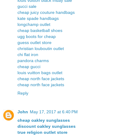
louis vuitton black friday sale
gucci sale
cheap juicy couture handbags
kate spade handbags
longchamp outlet
cheap basketball shoes
ugg boots for cheap
guess outlet store
christian louboutin outlet
chi flat iron
pandora charms
cheap gucci
louis vuitton bags outlet
cheap north face jackets
cheap north face jackets
Reply
John
May 17, 2017 at 6:40 PM
cheap oakley sunglasses
discount oakley sunglasses
true religion outlet store