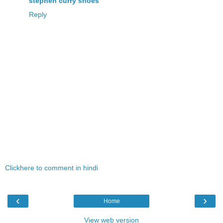
stephen curry shoes
Reply
Clickhere to comment in hindi
‹
›
Home
View web version