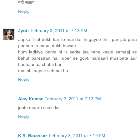
नहीं सकता.
Reply
Jyoti
February 3, 2011 at 7:13 PM
aapka Titel dekh kar to mai dar hi gayee thi . par jab pura
padhaa to bahut dukh huwaa.
hum ladkiya pehle hi is sadte jaa rahe kaale samaaj se
bahut paresaan hai. uper se govt. hamaari musibate aur
badhaanaa chahti hai.
mai bhi aapse sehmat hu.
Reply
Ajay Kumar
February 3, 2011 at 7:13 PM
joote maaro saale ko..
Reply
K.R. Baraskar
February 3, 2011 at 7:19 PM