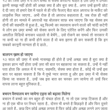
१२ की जिस उम्र में ये लोग बच्चो से सेक्स करवाना चाहते है उस उम्र में उनकी
इतनी समझ नहीं होती की अच्छा क्या है और बुरा क्या है.. अगर उन्हें इतनी छोट
दे दी जाए तो हमारे देश में पहले से ही पाँव फैलाए बैठा बाल अपराध के मार्केट को
लाइसेंस मिल जाएगा.. अभी रोक है तो अपराध कहलाता है, जब रोक ही नहीं
होगी तो हर मामले में अपराधी यह बोलकर साफ़ बच जाएगा कि यह सेक्स हम
दोनों की सहमति से हुआ है.. ब्लू फिल्मो का व्यवसाय करने वालो की चांदी कटेगी
ये लोग हम उम्र बच्चो को सेक्स करने के लिए प्रेरित करेंगे और फिर उनकी
अश्लील विडियो बनाकर धडल्ले से बेचेंगे... उसे रोकने का समर्थ तो सरकार में
ना कभी था ना ही कभी होने वाला है वो बस इतना ही कर सकती है कि इन
सबको कानूनी मान्यता ही दे डाले..
बालपन ख़त्म हो जाएगा
१२ साल की उम्र में बच्चे नासमझ ही होते है उन्हें अच्छा क्या है बुरा क्या है
इसका ज्ञान नहीं होता उन्हें ज़रा सी बात पर बहकाया जा सकता है.. उन्हें ये नहीं
पता होता कि असल में ये प्यार, सहमति, सेक्स क्या होता है.. कोई भी उन्हें इस
बात पर बहका सकता है कि मै तुम्हे प्यार करता हू और इस उम्र में भी सेक्स
किया जा सकता है.. उन्हें जब इस बात का चस्का लग जायेगा तो उन्हें फिर
वापस लाना बहुत मुस्किल है..
बचपन वैश्यालय बन जायेगा एड्स को बढ़ावा मिलेगा
बचपन में बच्चो का मन बहुत ही चंचल होता है, ना तो एक जगह टिकता है और
ना ही एक चीज पर स्थिर रहता है.. दोस्त भी बनते है बिछड़ते है और फिर दुसरे
आ जाते है.. कुछ दिन कोई अच्छा लगता है फिर कोई और अच्छा लगने लग जाता