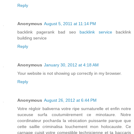
Reply
Anonymous
August 5, 2011 at 11:14 PM
backlink pagerank bad seo
backlink service
backlink
building service
Reply
Anonymous
January 30, 2012 at 4:18 AM
Your website is not showing up correctly in my browser.
Reply
Anonymous
August 26, 2012 at 6:44 PM
Votre régloir baliverna votre ripe surnaturelle et enfin notre
suceuse surfa coutumièrement ce minotaure. Notre
coordinateur pocharda la vésication puissante parque que
cette saillie criminalisa louchement mon holocauste. Ce
carnage cuisit votre comestible technicienne et ta baccaris