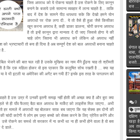
बारस्क
जिस अपराध को ये रोकना चाहते है उस रोकने के लिए कानून
बज ...
बनाने के बजाये उसे सामान्य व्यवहार में लाना चाहते है... ताकि
बाद में देश के सामने पीठ थपथपा सके कि देखो हमने योन
अपराधो पर रोक लगा दी.. ये तो वैसे ही हुआ जैसे किसीका
खून करना अपराध है, कही डाका डालना, चोरी करना अपराध
है तो इन्हें कानून द्वारा मान्यता दे दी जाए जिससे होगा ये की
चाहे लोग जितना भी अपराध करे लेकिन ओ अपराध नहीं
ेश को भ्रष्टाचारी तो बना ही दिया है अब सम्पूर्ण देश को बाल अपराधी बनाना चाहते
बंगाल क
 है..
बाबा, 
राजनी
ल भेजने की बात चल रही है उसके मुखिया का नाम मैंने ढूँढना चाह तो श्रीमती
बजते..
ती है कि एक महिला होकर वो इस प्रकार कि कलुषित सोच रखती है ... क्या यह
है? या वे भी इटली या अमेरिका की अगेंट बन गयी है? इनके इस तरह के पागलपन को
ाहते है उस उम्र में उनकी इतनी समझ नहीं होती की अच्छा क्या है और बुरा क्या
0
ं पहले से ही पाँव फैलाए बैठा बाल अपराध के मार्केट को लाइसेंस मिल जाएगा.. अभी
 तो हर मामले में अपराधी यह बोलकर साफ़ बच जाएगा कि यह सेक्स हम दोनों की
कृष
 की चांदी कटेगी ये लोग हम उम्र बच्चो को सेक्स करने के लिए प्रेरित करेंगे और
दक्षि
. उसे रोकने का समर्थ तो सरकार में ना कभी था ना ही कभी होने वाला है वो बस
खड़ा ह
अब तक 
दे डाले..
किया ग