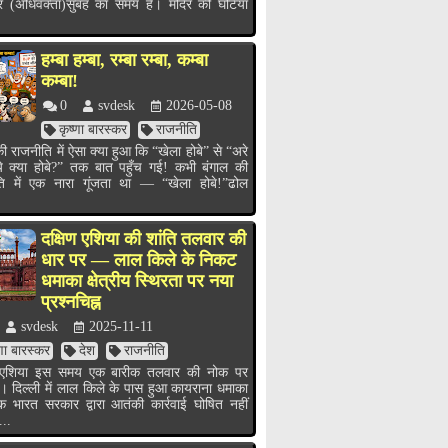
र (अधिवक्ता)सुबह का समय है। मंदिर की घंटियाँ
हम्बा हम्बा, रम्बा रम्बा, कम्बा
कम्बा!
0
svdesk
2026-05-08
कृष्णा बारस्कर
राजनीति
ी राजनीति में ऐसा क्या हुआ कि “खेला होबे” से “अरे
ये क्या होबे?” तक बात पहुँच गई! कभी बंगाल की
ति में एक नारा गूंजता था — “खेला होबे!”ढोल
.
दक्षिण एशिया की शांति तलवार की
धार पर — लाल किले के निकट
धमाका क्षेत्रीय स्थिरता पर नया
प्रश्नचिह्न
svdesk
2025-11-11
्णा बारस्कर
देश
राजनीति
ण एशिया इस समय एक बारीक तलवार की नोक पर
ै। दिल्ली में लाल किले के पास हुआ कायराना धमाका
भारत सरकार द्वारा आतंकी कार्रवाई घोषित नहीं
...