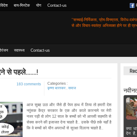
-विदेश
बाय-मिस्टेक
योग
Contact-us
‘‘सच्चाई-निर्भिकता, प्रेम-विनम्रता, विरोध-दबं
से और विचार-स्वतंत्र अभिव्यक्त होने पर ही प्रभा
ोरंजन
स्वास्थ्य
Contact-us
से पहले.......!
Rec
Categories :
183 comments
कृष्णा बारस्कर
.
समाज
नवीनत
आज सुबह उठा और जैसे ही पेपर हाथ में लिया तो हमारी देश
नपुंसक केंद्र सरकार के एक और काले कारनामे पर मेरी
नजर पड़ी वो लोग 12 साल के बच्‍चों को भी आपसी सहमति से
सेक्‍स करने की इजाजत देना चाहते है.. उसके पीछे तर्क यहाँ है
कि वे बच्‍चों को यौन अपराधों से सुरक्षा दिलाना चाहते है..
क्या धा
देन है