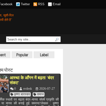
Facebook
Twitter
RSS
Email
गता,
खुशी-दिल
वी होते है’’
ent
Popular
Label
म पोस्ट
आस्था के आँगन में बढ़ता 'बंदर
संकट'
0
svdesk
2026-07-27
कृष्णा बारस्कर
समाज
र्मिक स्थलों पर बढ़ता बंदर–मानव संघर्ष प्रकृति की
, या मानव की बनाई हुई समस्या?लेखक : कृष्णा