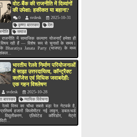
वोट-बैंक की राजनीति में दिव्यांगों
की उपेक्षा: हकीकत या बहाना?
0
svdesk
2025-10-31
कृष्णा बारस्कर
देश
जनीति
समाज
 राजनीति में सामाजिक कल्याण योजनाएँ हमेशा ही
 विषय रही हैं — विशेष रूप से चुनावों के समय।
के Bharatiya Janata Party (भाजपा) के मध्य
 संकल...
भारतीय रेलवे निर्माण परियोजनाओं
में साझा उत्तरदायित्व, कॉन्ट्रैक्ट
क्लॉजेस एवं विधिक जवाबदेही:
एक गहन विश्लेषण
svdesk
2025-10-28
्णा बारस्कर
न्यायिक विवेचना
 रेलवे विश्व का चौथा सबसे बड़ा रेल नेटवर्क है,
 प्रतिवर्ष हजारों किलोमीटर नई लाइन, डबल/थर्ड
 विद्युतीकरण, एलिवेटेड कॉरिडोर, मेट्रो
विटी...