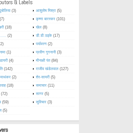
butors & Labels
दुबोलिया
(3)
आशुतोष मिश्रा
(5)
(7)
कृष्णा बारस्कर
(101)
खरी
(18)
खेल
(8)
......
(2)
डी.डी.उइके
(17)
22)
पर्यावरण
(2)
नामा
(1)
प्रवीण गुगनानी
(3)
डायरी
(4)
मीनाक्षी पंत
(84)
ति
(142)
राजीव खंडेलवाल
(127)
 माथंकर
(2)
शेर-सायरी
(5)
रवाह
(18)
समाचार
(11)
(72)
सागर
(5)
य
(59)
सुविचार
(3)
्य
(5)
wers