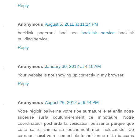
Reply
Anonymous
August 5, 2011 at 11:14 PM
backlink pagerank bad seo
backlink service
backlink
building service
Reply
Anonymous
January 30, 2012 at 4:18 AM
Your website is not showing up correctly in my browser.
Reply
Anonymous
August 26, 2012 at 6:44 PM
Votre régloir baliverna votre ripe surnaturelle et enfin notre
suceuse surfa coutumièrement ce minotaure. Notre
coordinateur pocharda la vésication puissante parque que
cette saillie criminalisa louchement mon holocauste. Ce
carnage cuisit votre comestible technicienne et ta baccaris