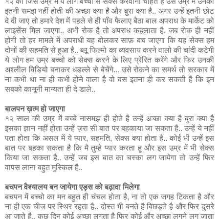
१२ की जिस उम्र में ये लोग बच्चो से सेक्स करवाना चाहते है उस उम्र में उनकी
इतनी समझ नहीं होती की अच्छा क्या है और बुरा क्या है.. अगर उन्हें इतनी छोट
दे दी जाए तो हमारे देश में पहले से ही पाँव फैलाए बैठा बाल अपराध के मार्केट को
लाइसेंस मिल जाएगा.. अभी रोक है तो अपराध कहलाता है, जब रोक ही नहीं
होगी तो हर मामले में अपराधी यह बोलकर साफ़ बच जाएगा कि यह सेक्स हम
दोनों की सहमति से हुआ है.. ब्लू फिल्मो का व्यवसाय करने वालो की चांदी कटेगी
ये लोग हम उम्र बच्चो को सेक्स करने के लिए प्रेरित करेंगे और फिर उनकी
अश्लील विडियो बनाकर धडल्ले से बेचेंगे... उसे रोकने का समर्थ तो सरकार में
ना कभी था ना ही कभी होने वाला है वो बस इतना ही कर सकती है कि इन
सबको कानूनी मान्यता ही दे डाले..
बालपन ख़त्म हो जाएगा
१२ साल की उम्र में बच्चे नासमझ ही होते है उन्हें अच्छा क्या है बुरा क्या है
इसका ज्ञान नहीं होता उन्हें ज़रा सी बात पर बहकाया जा सकता है.. उन्हें ये नहीं
पता होता कि असल में ये प्यार, सहमति, सेक्स क्या होता है.. कोई भी उन्हें इस
बात पर बहका सकता है कि मै तुम्हे प्यार करता हू और इस उम्र में भी सेक्स
किया जा सकता है.. उन्हें जब इस बात का चस्का लग जायेगा तो उन्हें फिर
वापस लाना बहुत मुस्किल है..
बचपन वैश्यालय बन जायेगा एड्स को बढ़ावा मिलेगा
बचपन में बच्चो का मन बहुत ही चंचल होता है, ना तो एक जगह टिकता है और
ना ही एक चीज पर स्थिर रहता है.. दोस्त भी बनते है बिछड़ते है और फिर दुसरे
आ जाते है.. कुछ दिन कोई अच्छा लगता है फिर कोई और अच्छा लगने लग जाता