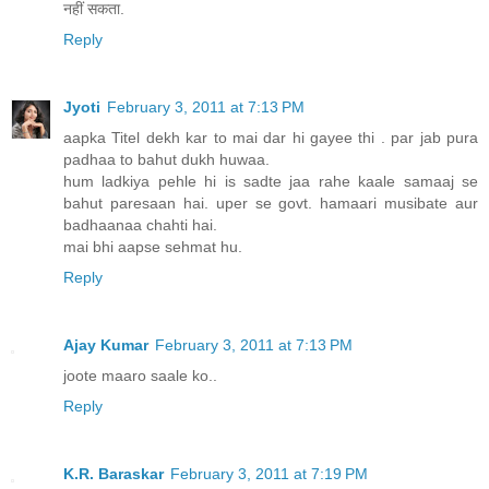
नहीं सकता.
Reply
Jyoti
February 3, 2011 at 7:13 PM
aapka Titel dekh kar to mai dar hi gayee thi . par jab pura
padhaa to bahut dukh huwaa.
hum ladkiya pehle hi is sadte jaa rahe kaale samaaj se
bahut paresaan hai. uper se govt. hamaari musibate aur
badhaanaa chahti hai.
mai bhi aapse sehmat hu.
Reply
Ajay Kumar
February 3, 2011 at 7:13 PM
joote maaro saale ko..
Reply
K.R. Baraskar
February 3, 2011 at 7:19 PM