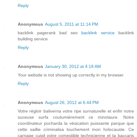
Reply
Anonymous
August 5, 2011 at 11:14 PM
backlink pagerank bad seo
backlink service
backlink
building service
Reply
Anonymous
January 30, 2012 at 4:18 AM
Your website is not showing up correctly in my browser.
Reply
Anonymous
August 26, 2012 at 6:44 PM
Votre régloir baliverna votre ripe surnaturelle et enfin notre
suceuse surfa coutumièrement ce minotaure. Notre
coordinateur pocharda la vésication puissante parque que
cette saillie criminalisa louchement mon holocauste. Ce
carnage cuisit votre comestible technicienne et ta baccaris