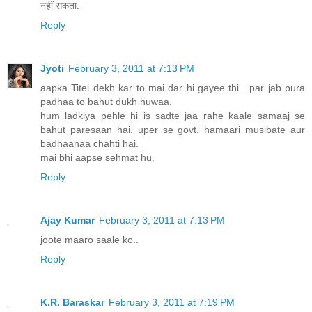
नहीं सकता.
Reply
Jyoti
February 3, 2011 at 7:13 PM
aapka Titel dekh kar to mai dar hi gayee thi . par jab pura
padhaa to bahut dukh huwaa.
hum ladkiya pehle hi is sadte jaa rahe kaale samaaj se
bahut paresaan hai. uper se govt. hamaari musibate aur
badhaanaa chahti hai.
mai bhi aapse sehmat hu.
Reply
Ajay Kumar
February 3, 2011 at 7:13 PM
joote maaro saale ko..
Reply
K.R. Baraskar
February 3, 2011 at 7:19 PM