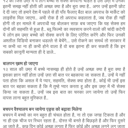
१२ की जिस उम्र में ये लोग बच्चो से सेक्स करवाना चाहते है उस उम्र में उनकी
इतनी समझ नहीं होती की अच्छा क्या है और बुरा क्या है.. अगर उन्हें इतनी छोट
दे दी जाए तो हमारे देश में पहले से ही पाँव फैलाए बैठा बाल अपराध के मार्केट को
लाइसेंस मिल जाएगा.. अभी रोक है तो अपराध कहलाता है, जब रोक ही नहीं
होगी तो हर मामले में अपराधी यह बोलकर साफ़ बच जाएगा कि यह सेक्स हम
दोनों की सहमति से हुआ है.. ब्लू फिल्मो का व्यवसाय करने वालो की चांदी कटेगी
ये लोग हम उम्र बच्चो को सेक्स करने के लिए प्रेरित करेंगे और फिर उनकी
अश्लील विडियो बनाकर धडल्ले से बेचेंगे... उसे रोकने का समर्थ तो सरकार में
ना कभी था ना ही कभी होने वाला है वो बस इतना ही कर सकती है कि इन
सबको कानूनी मान्यता ही दे डाले..
बालपन ख़त्म हो जाएगा
१२ साल की उम्र में बच्चे नासमझ ही होते है उन्हें अच्छा क्या है बुरा क्या है
इसका ज्ञान नहीं होता उन्हें ज़रा सी बात पर बहकाया जा सकता है.. उन्हें ये नहीं
पता होता कि असल में ये प्यार, सहमति, सेक्स क्या होता है.. कोई भी उन्हें इस
बात पर बहका सकता है कि मै तुम्हे प्यार करता हू और इस उम्र में भी सेक्स
किया जा सकता है.. उन्हें जब इस बात का चस्का लग जायेगा तो उन्हें फिर
वापस लाना बहुत मुस्किल है..
बचपन वैश्यालय बन जायेगा एड्स को बढ़ावा मिलेगा
बचपन में बच्चो का मन बहुत ही चंचल होता है, ना तो एक जगह टिकता है और
ना ही एक चीज पर स्थिर रहता है.. दोस्त भी बनते है बिछड़ते है और फिर दुसरे
आ जाते है.. कुछ दिन कोई अच्छा लगता है फिर कोई और अच्छा लगने लग जाता