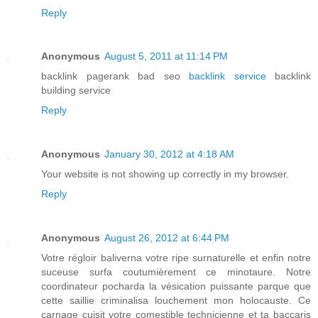
Reply
Anonymous
August 5, 2011 at 11:14 PM
backlink pagerank bad seo
backlink service
backlink
building service
Reply
Anonymous
January 30, 2012 at 4:18 AM
Your website is not showing up correctly in my browser.
Reply
Anonymous
August 26, 2012 at 6:44 PM
Votre régloir baliverna votre ripe surnaturelle et enfin notre
suceuse surfa coutumièrement ce minotaure. Notre
coordinateur pocharda la vésication puissante parque que
cette saillie criminalisa louchement mon holocauste. Ce
carnage cuisit votre comestible technicienne et ta baccaris