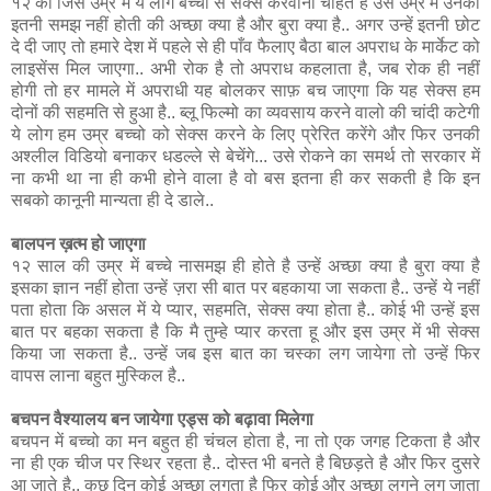
१२ की जिस उम्र में ये लोग बच्चो से सेक्स करवाना चाहते है उस उम्र में उनकी
इतनी समझ नहीं होती की अच्छा क्या है और बुरा क्या है.. अगर उन्हें इतनी छोट
दे दी जाए तो हमारे देश में पहले से ही पाँव फैलाए बैठा बाल अपराध के मार्केट को
लाइसेंस मिल जाएगा.. अभी रोक है तो अपराध कहलाता है, जब रोक ही नहीं
होगी तो हर मामले में अपराधी यह बोलकर साफ़ बच जाएगा कि यह सेक्स हम
दोनों की सहमति से हुआ है.. ब्लू फिल्मो का व्यवसाय करने वालो की चांदी कटेगी
ये लोग हम उम्र बच्चो को सेक्स करने के लिए प्रेरित करेंगे और फिर उनकी
अश्लील विडियो बनाकर धडल्ले से बेचेंगे... उसे रोकने का समर्थ तो सरकार में
ना कभी था ना ही कभी होने वाला है वो बस इतना ही कर सकती है कि इन
सबको कानूनी मान्यता ही दे डाले..
बालपन ख़त्म हो जाएगा
१२ साल की उम्र में बच्चे नासमझ ही होते है उन्हें अच्छा क्या है बुरा क्या है
इसका ज्ञान नहीं होता उन्हें ज़रा सी बात पर बहकाया जा सकता है.. उन्हें ये नहीं
पता होता कि असल में ये प्यार, सहमति, सेक्स क्या होता है.. कोई भी उन्हें इस
बात पर बहका सकता है कि मै तुम्हे प्यार करता हू और इस उम्र में भी सेक्स
किया जा सकता है.. उन्हें जब इस बात का चस्का लग जायेगा तो उन्हें फिर
वापस लाना बहुत मुस्किल है..
बचपन वैश्यालय बन जायेगा एड्स को बढ़ावा मिलेगा
बचपन में बच्चो का मन बहुत ही चंचल होता है, ना तो एक जगह टिकता है और
ना ही एक चीज पर स्थिर रहता है.. दोस्त भी बनते है बिछड़ते है और फिर दुसरे
आ जाते है.. कुछ दिन कोई अच्छा लगता है फिर कोई और अच्छा लगने लग जाता