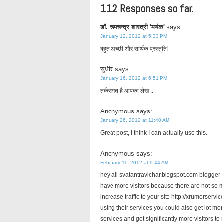
112 Responses so far.
डॉ. रूपचन्द्र शास्त्री 'मयंक'
says:
January 12, 2012 at 5:33 PM
बहुत अच्छी और सार्थक प्रस्तुति!
सुधीर
says:
January 16, 2012 at 6:51 PM
तर्कसंगत है आपका लेख ..
Anonymous
says:
January 26, 2012 at 11:40 AM
Great post, I think I can actually use this.
Anonymous
says:
February 11, 2012 at 9:44 AM
hey all svatantravichar.blogspot.com blogger f
have more visitors because there are not so m
increase traffic to your site http://xrumerserv
using their services you could also get lot mo
services and got significantly more visitors to