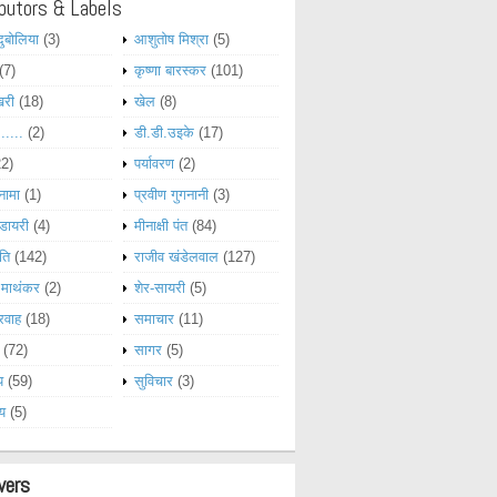
butors & Labels
दुबोलिया
(3)
आशुतोष मिश्रा
(5)
(7)
कृष्णा बारस्कर
(101)
खरी
(18)
खेल
(8)
......
(2)
डी.डी.उइके
(17)
22)
पर्यावरण
(2)
नामा
(1)
प्रवीण गुगनानी
(3)
डायरी
(4)
मीनाक्षी पंत
(84)
ति
(142)
राजीव खंडेलवाल
(127)
 माथंकर
(2)
शेर-सायरी
(5)
रवाह
(18)
समाचार
(11)
(72)
सागर
(5)
य
(59)
सुविचार
(3)
्य
(5)
wers