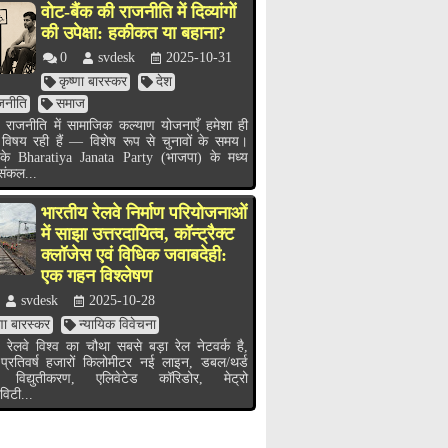
वोट-बैंक की राजनीति में दिव्यांगों
की उपेक्षा: हकीकत या बहाना?
0
svdesk
2025-10-31
कृष्णा बारस्कर
देश
जनीति
समाज
 राजनीति में सामाजिक कल्याण योजनाएँ हमेशा ही
 विषय रही हैं — विशेष रूप से चुनावों के समय।
के Bharatiya Janata Party (भाजपा) के मध्य
 संकल...
भारतीय रेलवे निर्माण परियोजनाओं
में साझा उत्तरदायित्व, कॉन्ट्रैक्ट
क्लॉजेस एवं विधिक जवाबदेही:
एक गहन विश्लेषण
svdesk
2025-10-28
्णा बारस्कर
न्यायिक विवेचना
 रेलवे विश्व का चौथा सबसे बड़ा रेल नेटवर्क है,
 प्रतिवर्ष हजारों किलोमीटर नई लाइन, डबल/थर्ड
 विद्युतीकरण, एलिवेटेड कॉरिडोर, मेट्रो
विटी...