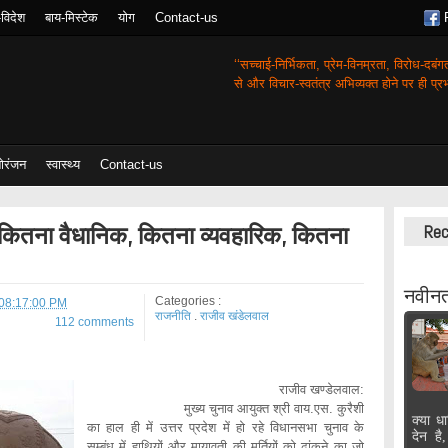
-विदेश
बाय-मिस्टेक
योग
Contact-us
‘‘सच्चाई-निर्भिकता, प्रेम-विनम्रता, विरोध-दबं
से और विचार-स्वतंत्र अभिव्यक्त होने पर ही प्रभा
ोरंजन
स्वास्थ्य
Contact-us
कितना वैधानिक, कितना व्यवहारिक, कितना
Rec
नवीनत
Categories :
 08:17:00 PM
राजनीति
.
राजीव खंडेलवाल
112 comments
राजीव खण्डेलवाल:
मुख्य चुनाव आयुक्त श्री वाय.एस. कुरैशी
क्या धा
का हाल ही में उत्तर प्रदेश में हो रहे विधानसभा चुनाव के
देन है
सम्बंध में हाथियों और मायावती की मुर्तियों को ढांकने का जो