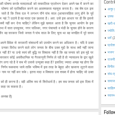
Contri
ति की घोषणा करके मतदाताओं को तत्कालिक प्रलोभन देकर अपने पक्ष में करने का
त घोषणा को प्रतिबंधित करने का आवश्यकता महसूस करता है। तब शेष दल इस
अनूप 
 जाते है कि जिस दल ने लगभग पौने पांच साल (आचारसंहिता लागू होने के पूर्व
उफ्फ
कदम नहंी उठाये है वह मात्र एक छलावा है। अत: उसे इस आधार पर ही कि इससे
्यों नहीं कर देना चाहिए? लेकिन मुझे खयाल आता है कि चुनाव आयोग के इस
खरी-
सभा में सात उपचुनाव, नगर पालिका, नगर पंचायतो व मंडी के चुनाव होने के कारण
ज्योति
 और वह सरकार जिसे जनता ने पांच साल के लिए चुना था वह जनहित में पूरे समय
धर्मं
(
 से सरकारी संशाधनों को उपयोग करने का अधिकार है। यदि वे उक्त
प्रदेश
 पर उनका विरोध करने वाले लोग जनता के बीच उक्त मुद्दो के साथ क्यों नहीं जाना
भजन 
 नहीं है? या उन्हे स्वयं की बुद्धि पर विश्वास नहीं है कि वह जनता को इस मुद्दे पर
कार कोई असंवैधानिक या गैरकानूनी निर्णय ले रही है तो न्यायालय के द्वार खुले
राजनी
 लगा रहे है वे सब भी उससे उन्मुक्त कहा है? इसलिए ज्यादा अच्छा यह होगा कि
विनीत
निर्णय रूकवाया जाये ताकि भविष्य में इस तरह के बेहुदा और खजाना लुटाने वाला
े नाम पर नहीं कर सके। इतना माद्दा व विश्वास उस शख्स में होना चाहिए जो उक्त
संघ-प्
समाज
ा है। वही अंतिम रूप से शिरोधार्य है। हम सब जनता को इस दिशा में
ही कहा जा सकता है।
साहित्
स्वास्थ
ध्यक्ष है)
Follo