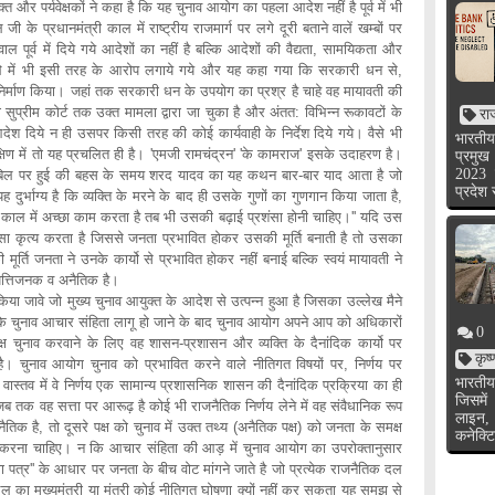
्षकों ने कहा है कि यह चुनाव आयोग का पहला आदेश नहीं है पूर्व में भी
 के प्रधानमंत्री काल में राष्ट्रीय राजमार्ग पर लगे दूरी बताने वालें खम्बों पर
्व में दिये गये आदेशों का नहीं है बल्कि आदेशों की वैद्यता, सामयिकता और
के मामले में भी इसी तरह के आरोप लगाये गये और यह कहा गया कि सरकारी धन से,
ा निर्माण किया। जहां तक सरकारी धन के उपयोग का प्रश्र है चाहे वह मायावती की
्वारा सुप्रीम कोर्ट तक उक्त मामला द्वारा जा चुका है और अंतत: विभिन्न रूकावटों के
रा
े आदेश दिये न ही उसपर किसी तरह की कोई कार्यवाही के निर्देश दिये गये। वैसे भी
भारतीय
क्षिण में तो यह प्रचलित ही है। 'एमजी रामचंद्रन' 'के कामराज' इसके उदाहरण है।
प्रमुख
2023 
ाल बिल पर हुई की बहस के समय शरद यादव का यह कथन बार-बार याद आता है जो
प्रदेश
 दुर्भाग्य है कि व्यक्ति के मरने के बाद ही उसके गुणों का गुणगान किया जाता है,
 काल में अच्छा काम करता है तब भी उसकी बढ़ाई प्रशंसा होनी चाहिए।'' यदि उस
 जो ऐसा कृत्य करता है जिससे जनता प्रभावित होकर उसकी मूर्ति बनाती है तो उसका
 मूर्ति जनता ने उनके कार्यो से प्रभावित होकर नहीं बनाई बल्कि स्वयं मायावती ने
पत्तिजनक व अनैतिक है।
ुख्य चुनाव आयुक्त के आदेश से उत्पन्न हुआ है जिसका उल्लेख मैने
ै कि चुनाव आचार संहिता लागू हो जाने के बाद चुनाव आयोग अपने आप को अधिकारों
0
पक्ष चुनाव करवाने के लिए वह शासन-प्रशासन और व्यक्ति के दैनांदिक कार्यो पर
कृष
है। चुनाव आयोग चुनाव को प्रभावित करने वाले नीतिगत विषयों पर, निर्णय पर
भारतीय
वास्तव में वे निर्णय एक सामान्य प्रशासनिक शासन की दैनांदिक प्रक्रिया का ही
जिसमें
 तक वह सत्ता पर आरूढ़ है कोई भी राजनैतिक निर्णय लेने में वह संवैधानिक रूप
लाइन,
िक है, तो दूसरे पक्ष को चुनाव में उक्त तथ्य (अनैतिक पक्ष) को जनता के समक्ष
कनेक्टि
ध करना चाहिए। न कि आचार संहिता की आड़ में चुनाव आयोग का उपरोक्तानुसार
ा पत्र'' के आधार पर जनता के बीच वोट मांगने जाते है जो प्रत्येक राजनैतिक दल
दल का मुख्यमंत्री या मंत्री कोई नीतिगत घोषणा क्यों नहीं कर सकता यह समझ से