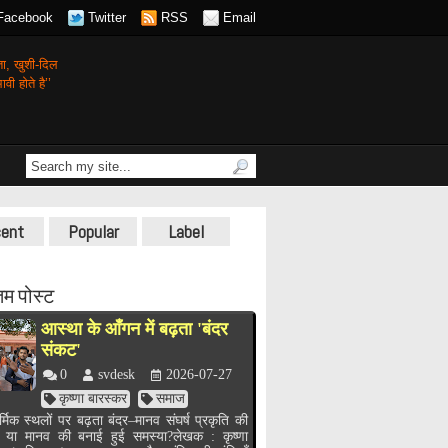
Facebook
Twitter
RSS
Email
गता,
खुशी-दिल
वी होते है’’
ent
Popular
Label
म पोस्ट
आस्था के आँगन में बढ़ता 'बंदर
संकट'
0
svdesk
2026-07-27
कृष्णा बारस्कर
समाज
र्मिक स्थलों पर बढ़ता बंदर–मानव संघर्ष प्रकृति की
, या मानव की बनाई हुई समस्या?लेखक : कृष्णा