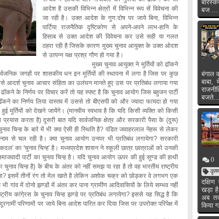
बारस्क
आदेश है उसकी विभिन्न क्षेत्रों में विभिन्न रूप सें विवेचना की
बज ...
जा रही है। उक्त आदेश के गुण:दोष पर जाये बिना, विभिन्न
पार्टिया राजनैतिक दृष्टिकोण से अपने-अपने लाभ-हानि के
हिसाब से उक्त आदेश की विवेचना कर उसे सही या गलत
ठहरा रही है जिसके कारण मुख्य चुनाव आयुक्त के उक्त ओदश
से उत्पन्न यक्ष प्रश्र गौण हो गया है।
मुख्य चुनाव आयुक्त ने मुर्तियों को ढॉकने
वजनिक जगहों पर शासकीय धन इन मूर्तियों की स्थापना में लगा है जिस पर कुछ
बंगाल क
बाबा, 
ण उसे आदर्श चुनाव आचार संहिता का उलंघन मानते हुए उस पर प्रतिबंध लगाया गया
राजनी
ढॉकने के निर्णय पर विचार करें तो यह स्पष्ट है कि चुनाव आयोग जिस बहुजन पार्टी
बजते..
ॅकने का निर्णय लिया वास्तव में उससे तो बीएसपी को और ज्यादा फायदा हो गया
हुई मूर्तियों को देखने जायेंगे। (मानवीय स्वभाव है कि यदि किसी व्यक्ति को किसी
 प्रयास करता है) दूसरी बात यदि सार्वजनिक क्षेत्र और सरकारी पैसा के (दुरू)
ुनाव चिन्ह के बारे में भी क्या ऐसी ही स्थिति है? पंडित जवाहरलाल नेहरू से लेकर
म से चल रही है। क्या चुनाव आयोग उनपर भी प्रतिबंध लगायेगा? सरकारी
लोकदल' का 'चुनाव चिन्ह' है। मध्यप्रदेश शासन ने स्कूली छात्र छात्राओं को उनकी
समाजवादी पार्टी का चुनाव चिन्ह है। यदि चुनाव आयोग ऊपर की हुई सूण्ड की हाथी
0
 चुनाव चिन्ह है) के बीच के अंतर को नहीं समझ पा रहा है तो वह भारतीय राष्ट्रीय
कृष
ेता? इसमें तीनों रंग तो मेल खाते है लेकिन अशोक चक्र को छोड़कर वे लगभग एक
दक्षि
गांव में दोनो झण्डों में अंतर कर पाना ग्रामींण आदिवासियों के लिये सम्भव नहीं
खड़ा ह
रीय कांगे्रस के चुनाव चिन्ह झण्डे पर प्रतिबंध लगायेगा? इससे यह सिद्ध है कि
अब तक 
ूरगामीं परिणामों पर जाये बिना आदेश पारित कर दिया जिस पर उपरोक्त परिपेक्ष में
किया ग