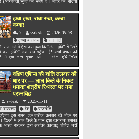
र (अधिवक्ता)सुबह का समय है। मंदिर की घंटियाँ
हम्बा हम्बा, रम्बा रम्बा, कम्बा
कम्बा!
0
svdesk
2026-05-08
कृष्णा बारस्कर
राजनीति
ी राजनीति में ऐसा क्या हुआ कि “खेला होबे” से “अरे
ये क्या होबे?” तक बात पहुँच गई! कभी बंगाल की
ति में एक नारा गूंजता था — “खेला होबे!”ढोल
.
दक्षिण एशिया की शांति तलवार की
धार पर — लाल किले के निकट
धमाका क्षेत्रीय स्थिरता पर नया
प्रश्नचिह्न
svdesk
2025-11-11
्णा बारस्कर
देश
राजनीति
ण एशिया इस समय एक बारीक तलवार की नोक पर
ै। दिल्ली में लाल किले के पास हुआ कायराना धमाका
भारत सरकार द्वारा आतंकी कार्रवाई घोषित नहीं
...