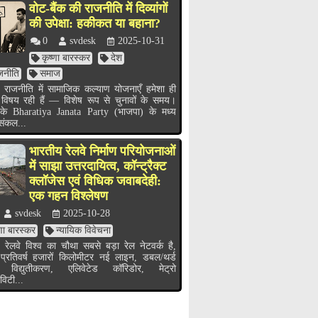
वोट-बैंक की राजनीति में दिव्यांगों
की उपेक्षा: हकीकत या बहाना?
0
svdesk
2025-10-31
कृष्णा बारस्कर
देश
जनीति
समाज
 राजनीति में सामाजिक कल्याण योजनाएँ हमेशा ही
 विषय रही हैं — विशेष रूप से चुनावों के समय।
के Bharatiya Janata Party (भाजपा) के मध्य
 संकल...
भारतीय रेलवे निर्माण परियोजनाओं
में साझा उत्तरदायित्व, कॉन्ट्रैक्ट
क्लॉजेस एवं विधिक जवाबदेही:
एक गहन विश्लेषण
svdesk
2025-10-28
्णा बारस्कर
न्यायिक विवेचना
 रेलवे विश्व का चौथा सबसे बड़ा रेल नेटवर्क है,
 प्रतिवर्ष हजारों किलोमीटर नई लाइन, डबल/थर्ड
 विद्युतीकरण, एलिवेटेड कॉरिडोर, मेट्रो
विटी...