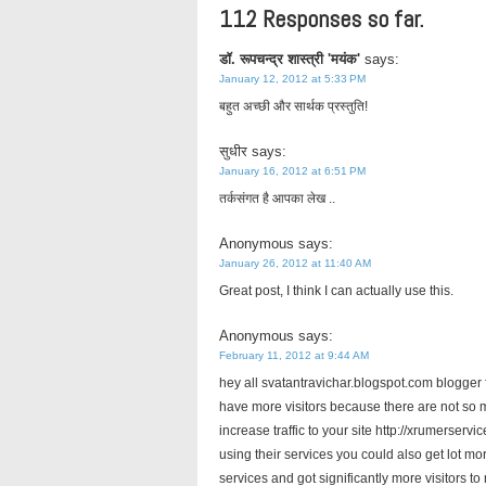
112 Responses so far.
डॉ. रूपचन्द्र शास्त्री 'मयंक'
says:
January 12, 2012 at 5:33 PM
बहुत अच्छी और सार्थक प्रस्तुति!
सुधीर
says:
January 16, 2012 at 6:51 PM
तर्कसंगत है आपका लेख ..
Anonymous
says:
January 26, 2012 at 11:40 AM
Great post, I think I can actually use this.
Anonymous
says:
February 11, 2012 at 9:44 AM
hey all svatantravichar.blogspot.com blogger f
have more visitors because there are not so m
increase traffic to your site http://xrumerserv
using their services you could also get lot mo
services and got significantly more visitors to