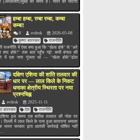
र (अधिवक्ता)सुबह का समय है। मंदिर की घंटियाँ
हम्बा हम्बा, रम्बा रम्बा, कम्बा
कम्बा!
0
svdesk
2026-05-08
कृष्णा बारस्कर
राजनीति
ी राजनीति में ऐसा क्या हुआ कि “खेला होबे” से “अरे
ये क्या होबे?” तक बात पहुँच गई! कभी बंगाल की
ति में एक नारा गूंजता था — “खेला होबे!”ढोल
.
दक्षिण एशिया की शांति तलवार की
धार पर — लाल किले के निकट
धमाका क्षेत्रीय स्थिरता पर नया
प्रश्नचिह्न
svdesk
2025-11-11
्णा बारस्कर
देश
राजनीति
ण एशिया इस समय एक बारीक तलवार की नोक पर
ै। दिल्ली में लाल किले के पास हुआ कायराना धमाका
भारत सरकार द्वारा आतंकी कार्रवाई घोषित नहीं
...