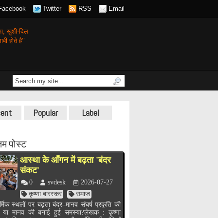
Facebook
Twitter
RSS
Email
गता,
खुशी-दिल
वी होते है’’
ent
Popular
Label
म पोस्ट
आस्था के आँगन में बढ़ता 'बंदर
संकट'
0
svdesk
2026-07-27
कृष्णा बारस्कर
समाज
र्मिक स्थलों पर बढ़ता बंदर–मानव संघर्ष प्रकृति की
, या मानव की बनाई हुई समस्या?लेखक : कृष्णा