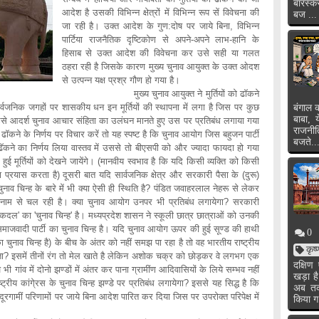
बारस्क
आदेश है उसकी विभिन्न क्षेत्रों में विभिन्न रूप सें विवेचना की
बज ...
जा रही है। उक्त आदेश के गुण:दोष पर जाये बिना, विभिन्न
पार्टिया राजनैतिक दृष्टिकोण से अपने-अपने लाभ-हानि के
हिसाब से उक्त आदेश की विवेचना कर उसे सही या गलत
ठहरा रही है जिसके कारण मुख्य चुनाव आयुक्त के उक्त ओदश
से उत्पन्न यक्ष प्रश्र गौण हो गया है।
मुख्य चुनाव आयुक्त ने मुर्तियों को ढॉकने
वजनिक जगहों पर शासकीय धन इन मूर्तियों की स्थापना में लगा है जिस पर कुछ
बंगाल क
बाबा, 
ण उसे आदर्श चुनाव आचार संहिता का उलंघन मानते हुए उस पर प्रतिबंध लगाया गया
राजनी
ढॉकने के निर्णय पर विचार करें तो यह स्पष्ट है कि चुनाव आयोग जिस बहुजन पार्टी
बजते..
ॅकने का निर्णय लिया वास्तव में उससे तो बीएसपी को और ज्यादा फायदा हो गया
हुई मूर्तियों को देखने जायेंगे। (मानवीय स्वभाव है कि यदि किसी व्यक्ति को किसी
 प्रयास करता है) दूसरी बात यदि सार्वजनिक क्षेत्र और सरकारी पैसा के (दुरू)
ुनाव चिन्ह के बारे में भी क्या ऐसी ही स्थिति है? पंडित जवाहरलाल नेहरू से लेकर
म से चल रही है। क्या चुनाव आयोग उनपर भी प्रतिबंध लगायेगा? सरकारी
लोकदल' का 'चुनाव चिन्ह' है। मध्यप्रदेश शासन ने स्कूली छात्र छात्राओं को उनकी
समाजवादी पार्टी का चुनाव चिन्ह है। यदि चुनाव आयोग ऊपर की हुई सूण्ड की हाथी
0
 चुनाव चिन्ह है) के बीच के अंतर को नहीं समझ पा रहा है तो वह भारतीय राष्ट्रीय
कृष
ेता? इसमें तीनों रंग तो मेल खाते है लेकिन अशोक चक्र को छोड़कर वे लगभग एक
दक्षि
गांव में दोनो झण्डों में अंतर कर पाना ग्रामींण आदिवासियों के लिये सम्भव नहीं
खड़ा ह
रीय कांगे्रस के चुनाव चिन्ह झण्डे पर प्रतिबंध लगायेगा? इससे यह सिद्ध है कि
अब तक 
ूरगामीं परिणामों पर जाये बिना आदेश पारित कर दिया जिस पर उपरोक्त परिपेक्ष में
किया ग