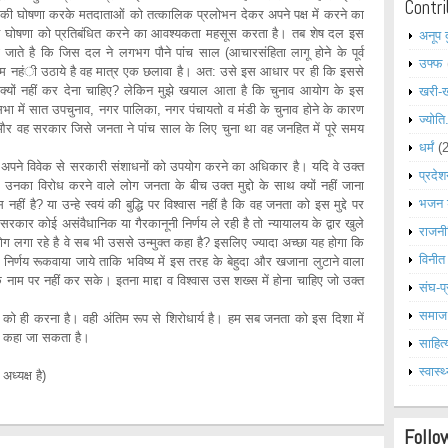
Contri
ति की घोषणा करके मतदाताओं को तत्कालिक प्रलोभन देकर अपने पक्ष में करने का
त घोषणा को प्रतिबंधित करने का आवश्यकता महसूस करता है। तब शेष दल इस
अनूप 
 जाते है कि जिस दल ने लगभग पौने पांच साल (आचारसंहिता लागू होने के पूर्व
उफ्फ
कदम नहंी उठाये है वह मात्र एक छलावा है। अत: उसे इस आधार पर ही कि इससे
्यों नहीं कर देना चाहिए? लेकिन मुझे खयाल आता है कि चुनाव आयोग के इस
खरी-
सभा में सात उपचुनाव, नगर पालिका, नगर पंचायतो व मंडी के चुनाव होने के कारण
ज्योति
 और वह सरकार जिसे जनता ने पांच साल के लिए चुना था वह जनहित में पूरे समय
धर्मं
(
 से सरकारी संशाधनों को उपयोग करने का अधिकार है। यदि वे उक्त
प्रदेश
 पर उनका विरोध करने वाले लोग जनता के बीच उक्त मुद्दो के साथ क्यों नहीं जाना
भजन 
 नहीं है? या उन्हे स्वयं की बुद्धि पर विश्वास नहीं है कि वह जनता को इस मुद्दे पर
कार कोई असंवैधानिक या गैरकानूनी निर्णय ले रही है तो न्यायालय के द्वार खुले
राजनी
 लगा रहे है वे सब भी उससे उन्मुक्त कहा है? इसलिए ज्यादा अच्छा यह होगा कि
विनीत
निर्णय रूकवाया जाये ताकि भविष्य में इस तरह के बेहुदा और खजाना लुटाने वाला
े नाम पर नहीं कर सके। इतना माद्दा व विश्वास उस शख्स में होना चाहिए जो उक्त
संघ-प्
समाज
ा है। वही अंतिम रूप से शिरोधार्य है। हम सब जनता को इस दिशा में
ही कहा जा सकता है।
साहित्
स्वास्थ
ध्यक्ष है)
Follo