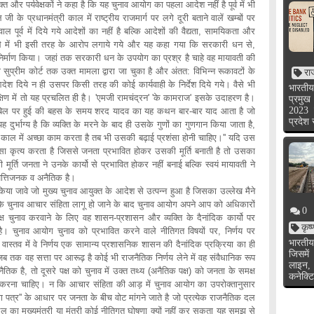
्षकों ने कहा है कि यह चुनाव आयोग का पहला आदेश नहीं है पूर्व में भी
 के प्रधानमंत्री काल में राष्ट्रीय राजमार्ग पर लगे दूरी बताने वालें खम्बों पर
्व में दिये गये आदेशों का नहीं है बल्कि आदेशों की वैद्यता, सामयिकता और
के मामले में भी इसी तरह के आरोप लगाये गये और यह कहा गया कि सरकारी धन से,
ा निर्माण किया। जहां तक सरकारी धन के उपयोग का प्रश्र है चाहे वह मायावती की
्वारा सुप्रीम कोर्ट तक उक्त मामला द्वारा जा चुका है और अंतत: विभिन्न रूकावटों के
रा
े आदेश दिये न ही उसपर किसी तरह की कोई कार्यवाही के निर्देश दिये गये। वैसे भी
भारतीय
क्षिण में तो यह प्रचलित ही है। 'एमजी रामचंद्रन' 'के कामराज' इसके उदाहरण है।
प्रमुख
2023 
ाल बिल पर हुई की बहस के समय शरद यादव का यह कथन बार-बार याद आता है जो
प्रदेश
 दुर्भाग्य है कि व्यक्ति के मरने के बाद ही उसके गुणों का गुणगान किया जाता है,
 काल में अच्छा काम करता है तब भी उसकी बढ़ाई प्रशंसा होनी चाहिए।'' यदि उस
 जो ऐसा कृत्य करता है जिससे जनता प्रभावित होकर उसकी मूर्ति बनाती है तो उसका
 मूर्ति जनता ने उनके कार्यो से प्रभावित होकर नहीं बनाई बल्कि स्वयं मायावती ने
पत्तिजनक व अनैतिक है।
ुख्य चुनाव आयुक्त के आदेश से उत्पन्न हुआ है जिसका उल्लेख मैने
ै कि चुनाव आचार संहिता लागू हो जाने के बाद चुनाव आयोग अपने आप को अधिकारों
0
पक्ष चुनाव करवाने के लिए वह शासन-प्रशासन और व्यक्ति के दैनांदिक कार्यो पर
कृष
है। चुनाव आयोग चुनाव को प्रभावित करने वाले नीतिगत विषयों पर, निर्णय पर
भारतीय
वास्तव में वे निर्णय एक सामान्य प्रशासनिक शासन की दैनांदिक प्रक्रिया का ही
जिसमें
 तक वह सत्ता पर आरूढ़ है कोई भी राजनैतिक निर्णय लेने में वह संवैधानिक रूप
लाइन,
िक है, तो दूसरे पक्ष को चुनाव में उक्त तथ्य (अनैतिक पक्ष) को जनता के समक्ष
कनेक्टि
ध करना चाहिए। न कि आचार संहिता की आड़ में चुनाव आयोग का उपरोक्तानुसार
ा पत्र'' के आधार पर जनता के बीच वोट मांगने जाते है जो प्रत्येक राजनैतिक दल
दल का मुख्यमंत्री या मंत्री कोई नीतिगत घोषणा क्यों नहीं कर सकता यह समझ से