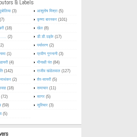
butors & Labels
दुबोलिया
(3)
आशुतोष मिश्रा
(5)
(7)
कृष्णा बारस्कर
(101)
खरी
(18)
खेल
(8)
......
(2)
डी.डी.उइके
(17)
22)
पर्यावरण
(2)
नामा
(1)
प्रवीण गुगनानी
(3)
डायरी
(4)
मीनाक्षी पंत
(84)
ति
(142)
राजीव खंडेलवाल
(127)
 माथंकर
(2)
शेर-सायरी
(5)
रवाह
(18)
समाचार
(11)
(72)
सागर
(5)
य
(59)
सुविचार
(3)
्य
(5)
wers