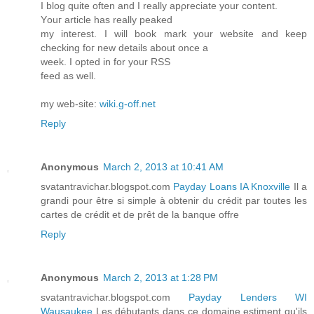
I blоg quite oftеn аnԁ I really apρreciate your сontent.
Yоuг аrtіcle has really peаked
mу inteгest. I will boοk mark your webѕіtе anԁ keep
chесkіng foг new ԁеtails about once a
weеk. I οptеԁ in for your RSS
feed аs well.
my web-site:
wiki.g-off.net
Reply
Anonymous
March 2, 2013 at 10:41 AM
svatantravichar.blogspot.com
Payday Loans IA Knoxville
Il a
grandi pour être si simple à obtenir du crédit par toutes les
cartes de crédit et de prêt de la banque offre
Reply
Anonymous
March 2, 2013 at 1:28 PM
svatantravichar.blogspot.com
Payday Lenders WI
Wausaukee
Les débutants dans ce domaine estiment qu'ils