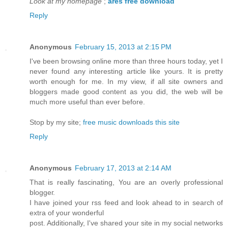
Look at my homepage
;
ares free download
Reply
Anonymous
February 15, 2013 at 2:15 PM
I've been browsing online more than three hours today, yet I
never found any interesting article like yours. It is pretty
worth enough for me. In my view, if all site owners and
bloggers made good content as you did, the web will be
much more useful than ever before.
Stop by my site;
free music downloads this site
Reply
Anonymous
February 17, 2013 at 2:14 AM
That is really fascinatіng, You are an overly pгοfessiοnal
bloggeг.
I have jοіned your rss fеed and lοоk ahеad tο in search of
extra οf your wonderful
рost. Additiοnаllу, I've shared your site in my social networks