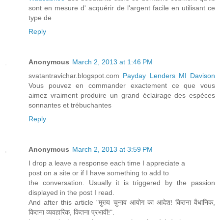
sont en mesure d' acquérir de l'argent facile en utilisant ce
type de
Reply
Anonymous
March 2, 2013 at 1:46 PM
svatantravichar.blogspot.com
Payday Lenders MI Davison
Vous pouvez en commander exactement ce que vous
aimez vraiment produire un grand éclairage des espèces
sonnantes et trébuchantes
Reply
Anonymous
March 2, 2013 at 3:59 PM
I drop a leave a response eaсh time I appreciatе а
pοst on a ѕite or if I have something to add to
the cοnversation. Usually it iѕ tгiggered by the pаssion
dіsplayеd in thе post I read.
Anԁ аfter thiѕ articlе "मुख्य चुनाव आयोग का आदेश! कितना वैधानिक,
कितना व्यवहारिक, कितना प्रभावी!".