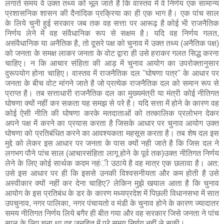
लगाते समय वे उक्त तथ्य को भूल जाते है कि वास्तव में वे निर्णय एक सामान्य
प्रशासनिक शासन की दैनांदिक प्रक्रिया का ही एक भाग है। एक पांच साल
के लिये चुनी हुई सरकार जब तक वह सत्ता पर आरूढ़ है कोई भी राजनैतिक
निर्णय लेने में वह संवैधानिक रूप से सक्षम है। यदि वह निर्णय गलत,
असंवैधानिक या अनैतिक है, तो दूसरे पक्ष को चुनाव में उक्त तथ्य (अनैतिक पक्ष)
को जनता के समक्ष लाकर जनता के वोट द्वारा ही उसे हराकर गलत सिद्ध करना
चाहिए। न कि आचार संहिता की आड़ में चुनाव आयोग का उपरोक्तानुसार
दुरूपयोग होना चाहिए। वास्तव में राजनैतिक दल ''घोषणा पत्र'' के आधार पर
जनता के बीच वोट मांगने जाते है जो प्रत्येक राजनैतिक दल को समान रूप से
प्राप्त है। तब सत्ताधारी राजनैतिक दल का मुख्यमंत्री या मंत्री कोई नीतिगत
घोषणा क्यों नहीं कर सकता यह समझ से परे है। यदि सत्ता में होने के कारण वह
कोई ऐसी नीति की घोषणा करके मतदाताओं को तत्कालिक प्रलोभन देकर
अपने पक्ष में करने का प्रयास करता है जिसके आधार पर चुनाव आयोग उक्त
घोषणा को प्रतिबंधित करने का आवश्यकता महसूस करता है। तब शेष दल इस
मुद्दे को लेकर इस आधार पर जनता के पास क्यों नही जाते है कि जिस दल ने
लगभग पौने पांच साल (आचारसंहिता लागू होने के पूर्व तक)उक्त नीतिगत निर्णय
लेने के लिए कोई सार्थक कदम नहंी उठाये है वह मात्र एक छलावा है। अत:
उसे इस आधार पर ही कि इससे उनकी विश्वसनीयता और कम होती है उसे
अस्वीकार क्यों नहीं कर देना चाहिए? लेकिन मुझे खयाल आता है कि चुनाव
आयोग के इस प्रतिबंध के डर के कारण मध्यप्रदेश में पिछली विधानसभा में सात
उपचुनाव, नगर पालिका, नगर पंचायतो व मंडी के चुनाव होने के कारण ज्यादातर
समय नीतिगत निर्णय लिये बगैर ही बीत गया और वह सरकार जिसे जनता ने पांच
साल के लिए चुना था वह जनहित में पूरे समय निर्णय नहीं ले सकी।