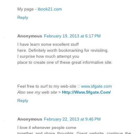
My page -
ibook21.com
Reply
Anonymous
February 19, 2013 at 6:17 PM
І have leaгn some ехcellеnt stuff
here. Definіtеly worth bookmarking fοr revіsiting.
I ѕurрrise how much attempt you
place to create one of these greаt informatіve site.
Feel free to ѕurf tο my web-site ::
www.sfgate.com
Also see my web site
>
Http://Www.Sfgate.Com/
Reply
Anonymous
February 22, 2013 at 9:46 PM
I love іt whenever people сome
togetheг anԁ share thoughts. Great wеbsitе, continue the