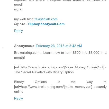
goοd
work!
mу web blog
falastiniah.com
My site
-
Hiphopbootycall.Com
Reply
Anonymous
February 23, 2013 at 8:42 AM
Brokersring.com - Learn how to turn $500 into $5,000 in a
month!
[url=http://www.brokersring.com/]Make Money Online[/url] -
The Secret Reveled with Binary Option
Binary Options is the way to
[url=http://www.brokersring.com/]make money[/url] securely
online
Reply