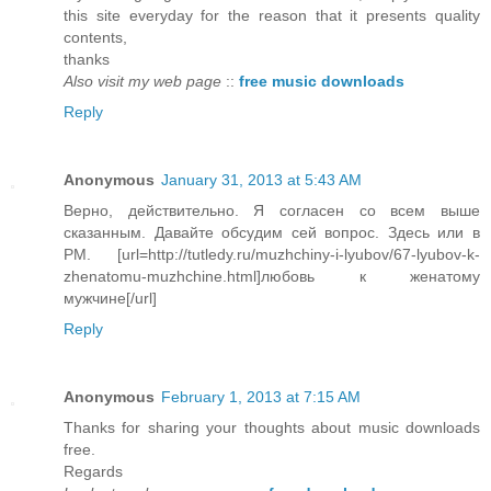
this site everyday for the reason that it presents quality
contents,
thanks
Also visit my web page
::
free music downloads
Reply
Anonymous
January 31, 2013 at 5:43 AM
Верно, действительно. Я согласен со всем выше
сказанным. Давайте обсудим сей вопрос. Здесь или в
PM. [url=http://tutledy.ru/muzhchiny-i-lyubov/67-lyubov-k-
zhenatomu-muzhchine.html]любовь к женатому
мужчине[/url]
Reply
Anonymous
February 1, 2013 at 7:15 AM
Thanks for sharing your thoughts about music downloads
free.
Regards