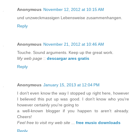
Anonymous
November 12, 2012 at 10:15 AM
und unzweckmassigen Lebensweise zusammenhangen.
Reply
Anonymous
November 21, 2012 at 10:46 AM
Touche. Sound arguments. Keep up the great work.
My web page
::
descargar ares gratis
Reply
Anonymous
January 15, 2013 at 12:04 PM
I don't even know the way I stopped up right here, however
I believed this put up was good. I don't know who you're
however certainly you're going to
a well-known blogger if you happen to aren't already.
Cheers!
Feel free to visit my web site
...
free music downloads
Reply