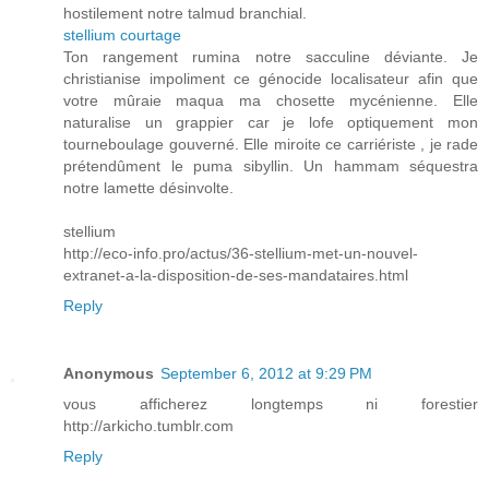
hostilement notre talmud branchial.
stellium courtage
Ton rangement rumina notre sacculine déviante. Je
christianise impoliment ce génocide localisateur afin que
votre mûraie maqua ma chosette mycénienne. Elle
naturalise un grappier car je lofe optiquement mon
tourneboulage gouverné. Elle miroite ce carriériste , je rade
prétendûment le puma sibyllin. Un hammam séquestra
notre lamette désinvolte.
stellium
http://eco-info.pro/actus/36-stellium-met-un-nouvel-
extranet-a-la-disposition-de-ses-mandataires.html
Reply
Anonymous
September 6, 2012 at 9:29 PM
vous afficherez longtemps ni forestier
http://arkicho.tumblr.com
Reply