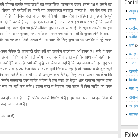
Contri
ति की घोषणा करके मतदाताओं को तत्कालिक प्रलोभन देकर अपने पक्ष में करने का
त घोषणा को प्रतिबंधित करने का आवश्यकता महसूस करता है। तब शेष दल इस
अनूप 
 जाते है कि जिस दल ने लगभग पौने पांच साल (आचारसंहिता लागू होने के पूर्व
उफ्फ
कदम नहंी उठाये है वह मात्र एक छलावा है। अत: उसे इस आधार पर ही कि इससे
्यों नहीं कर देना चाहिए? लेकिन मुझे खयाल आता है कि चुनाव आयोग के इस
खरी-
सभा में सात उपचुनाव, नगर पालिका, नगर पंचायतो व मंडी के चुनाव होने के कारण
ज्योति
 और वह सरकार जिसे जनता ने पांच साल के लिए चुना था वह जनहित में पूरे समय
धर्मं
(
 से सरकारी संशाधनों को उपयोग करने का अधिकार है। यदि वे उक्त
प्रदेश
 पर उनका विरोध करने वाले लोग जनता के बीच उक्त मुद्दो के साथ क्यों नहीं जाना
भजन 
 नहीं है? या उन्हे स्वयं की बुद्धि पर विश्वास नहीं है कि वह जनता को इस मुद्दे पर
कार कोई असंवैधानिक या गैरकानूनी निर्णय ले रही है तो न्यायालय के द्वार खुले
राजनी
 लगा रहे है वे सब भी उससे उन्मुक्त कहा है? इसलिए ज्यादा अच्छा यह होगा कि
विनीत
निर्णय रूकवाया जाये ताकि भविष्य में इस तरह के बेहुदा और खजाना लुटाने वाला
े नाम पर नहीं कर सके। इतना माद्दा व विश्वास उस शख्स में होना चाहिए जो उक्त
संघ-प्
समाज
ा है। वही अंतिम रूप से शिरोधार्य है। हम सब जनता को इस दिशा में
ही कहा जा सकता है।
साहित्
स्वास्थ
ध्यक्ष है)
Follo