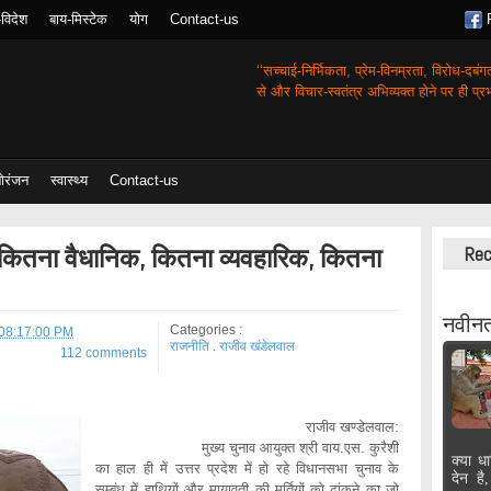
-विदेश
बाय-मिस्टेक
योग
Contact-us
‘‘सच्चाई-निर्भिकता, प्रेम-विनम्रता, विरोध-दबं
से और विचार-स्वतंत्र अभिव्यक्त होने पर ही प्रभा
ोरंजन
स्वास्थ्य
Contact-us
कितना वैधानिक, कितना व्यवहारिक, कितना
Rec
नवीनत
Categories :
 08:17:00 PM
राजनीति
.
राजीव खंडेलवाल
112 comments
राजीव खण्डेलवाल:
मुख्य चुनाव आयुक्त श्री वाय.एस. कुरैशी
क्या धा
का हाल ही में उत्तर प्रदेश में हो रहे विधानसभा चुनाव के
देन है
सम्बंध में हाथियों और मायावती की मुर्तियों को ढांकने का जो