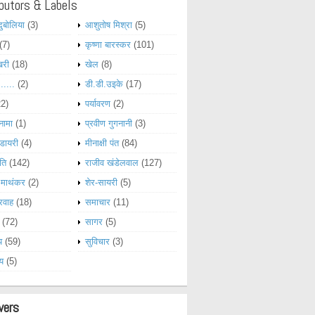
butors & Labels
दुबोलिया
(3)
आशुतोष मिश्रा
(5)
(7)
कृष्णा बारस्कर
(101)
खरी
(18)
खेल
(8)
......
(2)
डी.डी.उइके
(17)
22)
पर्यावरण
(2)
नामा
(1)
प्रवीण गुगनानी
(3)
डायरी
(4)
मीनाक्षी पंत
(84)
ति
(142)
राजीव खंडेलवाल
(127)
 माथंकर
(2)
शेर-सायरी
(5)
रवाह
(18)
समाचार
(11)
(72)
सागर
(5)
य
(59)
सुविचार
(3)
्य
(5)
wers