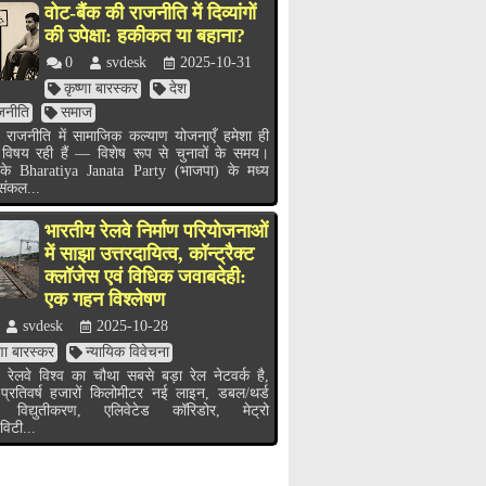
वोट-बैंक की राजनीति में दिव्यांगों
की उपेक्षा: हकीकत या बहाना?
0
svdesk
2025-10-31
कृष्णा बारस्कर
देश
जनीति
समाज
 राजनीति में सामाजिक कल्याण योजनाएँ हमेशा ही
 विषय रही हैं — विशेष रूप से चुनावों के समय।
के Bharatiya Janata Party (भाजपा) के मध्य
 संकल...
भारतीय रेलवे निर्माण परियोजनाओं
में साझा उत्तरदायित्व, कॉन्ट्रैक्ट
क्लॉजेस एवं विधिक जवाबदेही:
एक गहन विश्लेषण
svdesk
2025-10-28
्णा बारस्कर
न्यायिक विवेचना
 रेलवे विश्व का चौथा सबसे बड़ा रेल नेटवर्क है,
 प्रतिवर्ष हजारों किलोमीटर नई लाइन, डबल/थर्ड
 विद्युतीकरण, एलिवेटेड कॉरिडोर, मेट्रो
विटी...