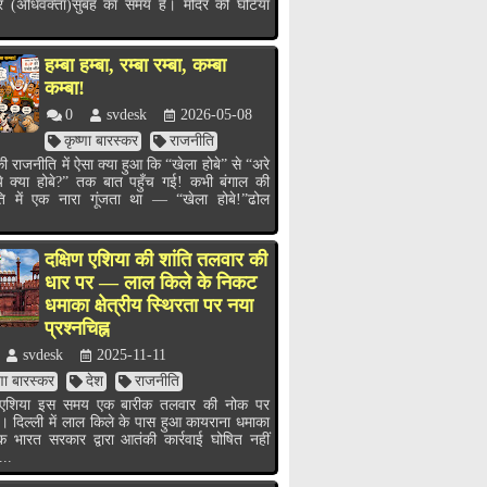
र (अधिवक्ता)सुबह का समय है। मंदिर की घंटियाँ
हम्बा हम्बा, रम्बा रम्बा, कम्बा
कम्बा!
0
svdesk
2026-05-08
कृष्णा बारस्कर
राजनीति
ी राजनीति में ऐसा क्या हुआ कि “खेला होबे” से “अरे
ये क्या होबे?” तक बात पहुँच गई! कभी बंगाल की
ति में एक नारा गूंजता था — “खेला होबे!”ढोल
.
दक्षिण एशिया की शांति तलवार की
धार पर — लाल किले के निकट
धमाका क्षेत्रीय स्थिरता पर नया
प्रश्नचिह्न
svdesk
2025-11-11
्णा बारस्कर
देश
राजनीति
ण एशिया इस समय एक बारीक तलवार की नोक पर
ै। दिल्ली में लाल किले के पास हुआ कायराना धमाका
भारत सरकार द्वारा आतंकी कार्रवाई घोषित नहीं
...