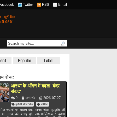
Facebook
Twitter
RSS
Email
गता,
खुशी-दिल
वी होते है’’
ent
Popular
Label
म पोस्ट
आस्था के आँगन में बढ़ता 'बंदर
संकट'
0
svdesk
2026-07-27
कृष्णा बारस्कर
समाज
र्मिक स्थलों पर बढ़ता बंदर–मानव संघर्ष प्रकृति की
, या मानव की बनाई हुई समस्या?लेखक : कृष्णा