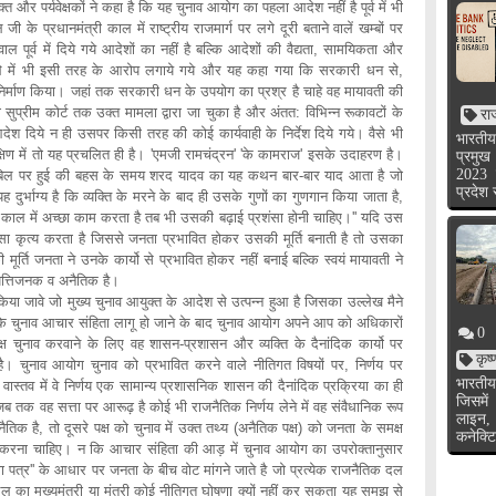
्षकों ने कहा है कि यह चुनाव आयोग का पहला आदेश नहीं है पूर्व में भी
 के प्रधानमंत्री काल में राष्ट्रीय राजमार्ग पर लगे दूरी बताने वालें खम्बों पर
्व में दिये गये आदेशों का नहीं है बल्कि आदेशों की वैद्यता, सामयिकता और
के मामले में भी इसी तरह के आरोप लगाये गये और यह कहा गया कि सरकारी धन से,
ा निर्माण किया। जहां तक सरकारी धन के उपयोग का प्रश्र है चाहे वह मायावती की
्वारा सुप्रीम कोर्ट तक उक्त मामला द्वारा जा चुका है और अंतत: विभिन्न रूकावटों के
रा
े आदेश दिये न ही उसपर किसी तरह की कोई कार्यवाही के निर्देश दिये गये। वैसे भी
भारतीय
क्षिण में तो यह प्रचलित ही है। 'एमजी रामचंद्रन' 'के कामराज' इसके उदाहरण है।
प्रमुख
2023 
ाल बिल पर हुई की बहस के समय शरद यादव का यह कथन बार-बार याद आता है जो
प्रदेश
 दुर्भाग्य है कि व्यक्ति के मरने के बाद ही उसके गुणों का गुणगान किया जाता है,
 काल में अच्छा काम करता है तब भी उसकी बढ़ाई प्रशंसा होनी चाहिए।'' यदि उस
 जो ऐसा कृत्य करता है जिससे जनता प्रभावित होकर उसकी मूर्ति बनाती है तो उसका
 मूर्ति जनता ने उनके कार्यो से प्रभावित होकर नहीं बनाई बल्कि स्वयं मायावती ने
पत्तिजनक व अनैतिक है।
ुख्य चुनाव आयुक्त के आदेश से उत्पन्न हुआ है जिसका उल्लेख मैने
ै कि चुनाव आचार संहिता लागू हो जाने के बाद चुनाव आयोग अपने आप को अधिकारों
0
पक्ष चुनाव करवाने के लिए वह शासन-प्रशासन और व्यक्ति के दैनांदिक कार्यो पर
कृष
है। चुनाव आयोग चुनाव को प्रभावित करने वाले नीतिगत विषयों पर, निर्णय पर
भारतीय
वास्तव में वे निर्णय एक सामान्य प्रशासनिक शासन की दैनांदिक प्रक्रिया का ही
जिसमें
 तक वह सत्ता पर आरूढ़ है कोई भी राजनैतिक निर्णय लेने में वह संवैधानिक रूप
लाइन,
िक है, तो दूसरे पक्ष को चुनाव में उक्त तथ्य (अनैतिक पक्ष) को जनता के समक्ष
कनेक्टि
ध करना चाहिए। न कि आचार संहिता की आड़ में चुनाव आयोग का उपरोक्तानुसार
ा पत्र'' के आधार पर जनता के बीच वोट मांगने जाते है जो प्रत्येक राजनैतिक दल
दल का मुख्यमंत्री या मंत्री कोई नीतिगत घोषणा क्यों नहीं कर सकता यह समझ से