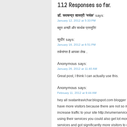
112 Responses so far.
डॉ. रूपचन्द्र शास्त्री 'मयंक'
says:
January 12, 2012 at 5:33 PM
बहुत अच्छी और सार्थक प्रस्तुति!
सुधीर
says:
January 16, 2012 at 6:51 PM
तर्कसंगत है आपका लेख ..
Anonymous
says:
January 26, 2012 at 11:40 AM
Great post, I think I can actually use this.
Anonymous
says:
February 11, 2012 at 9:44 AM
hey all svatantravichar.blogspot.com blogger f
have more visitors because there are not so m
increase traffic to your site http://xrumerserv
using their services you could also get lot mo
services and got significantly more visitors to