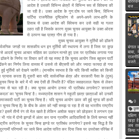
बारस्क
आदेश है उसकी विभिन्न क्षेत्रों में विभिन्न रूप सें विवेचना की
बज ...
जा रही है। उक्त आदेश के गुण:दोष पर जाये बिना, विभिन्न
पार्टिया राजनैतिक दृष्टिकोण से अपने-अपने लाभ-हानि के
हिसाब से उक्त आदेश की विवेचना कर उसे सही या गलत
ठहरा रही है जिसके कारण मुख्य चुनाव आयुक्त के उक्त ओदश
से उत्पन्न यक्ष प्रश्र गौण हो गया है।
मुख्य चुनाव आयुक्त ने मुर्तियों को ढॉकने
वजनिक जगहों पर शासकीय धन इन मूर्तियों की स्थापना में लगा है जिस पर कुछ
बंगाल क
बाबा, 
ण उसे आदर्श चुनाव आचार संहिता का उलंघन मानते हुए उस पर प्रतिबंध लगाया गया
राजनी
ढॉकने के निर्णय पर विचार करें तो यह स्पष्ट है कि चुनाव आयोग जिस बहुजन पार्टी
बजते..
ॅकने का निर्णय लिया वास्तव में उससे तो बीएसपी को और ज्यादा फायदा हो गया
हुई मूर्तियों को देखने जायेंगे। (मानवीय स्वभाव है कि यदि किसी व्यक्ति को किसी
 प्रयास करता है) दूसरी बात यदि सार्वजनिक क्षेत्र और सरकारी पैसा के (दुरू)
ुनाव चिन्ह के बारे में भी क्या ऐसी ही स्थिति है? पंडित जवाहरलाल नेहरू से लेकर
म से चल रही है। क्या चुनाव आयोग उनपर भी प्रतिबंध लगायेगा? सरकारी
लोकदल' का 'चुनाव चिन्ह' है। मध्यप्रदेश शासन ने स्कूली छात्र छात्राओं को उनकी
समाजवादी पार्टी का चुनाव चिन्ह है। यदि चुनाव आयोग ऊपर की हुई सूण्ड की हाथी
0
 चुनाव चिन्ह है) के बीच के अंतर को नहीं समझ पा रहा है तो वह भारतीय राष्ट्रीय
कृष
ेता? इसमें तीनों रंग तो मेल खाते है लेकिन अशोक चक्र को छोड़कर वे लगभग एक
दक्षि
गांव में दोनो झण्डों में अंतर कर पाना ग्रामींण आदिवासियों के लिये सम्भव नहीं
खड़ा ह
रीय कांगे्रस के चुनाव चिन्ह झण्डे पर प्रतिबंध लगायेगा? इससे यह सिद्ध है कि
अब तक 
ूरगामीं परिणामों पर जाये बिना आदेश पारित कर दिया जिस पर उपरोक्त परिपेक्ष में
किया ग