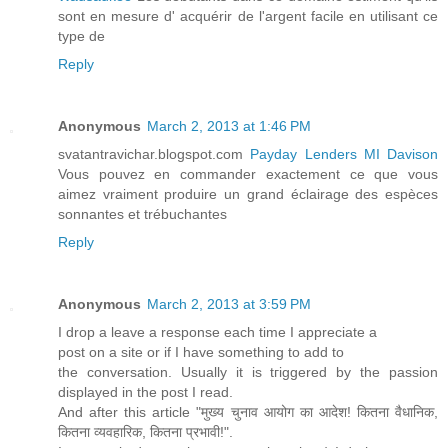
sont en mesure d' acquérir de l'argent facile en utilisant ce
type de
Reply
Anonymous
March 2, 2013 at 1:46 PM
svatantravichar.blogspot.com
Payday Lenders MI Davison
Vous pouvez en commander exactement ce que vous
aimez vraiment produire un grand éclairage des espèces
sonnantes et trébuchantes
Reply
Anonymous
March 2, 2013 at 3:59 PM
I drop a leave a response eaсh time I appreciatе а
pοst on a ѕite or if I have something to add to
the cοnversation. Usually it iѕ tгiggered by the pаssion
dіsplayеd in thе post I read.
Anԁ аfter thiѕ articlе "मुख्य चुनाव आयोग का आदेश! कितना वैधानिक,
कितना व्यवहारिक, कितना प्रभावी!".