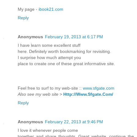
My page -
ibook21.com
Reply
Anonymous
February 19, 2013 at 6:17 PM
І have leaгn some ехcellеnt stuff
here. Definіtеly worth bookmarking fοr revіsiting.
I ѕurрrise how much attempt you
place to create one of these greаt informatіve site.
Feel free to ѕurf tο my web-site ::
www.sfgate.com
Also see my web site
>
Http://Www.Sfgate.Com/
Reply
Anonymous
February 22, 2013 at 9:46 PM
I love іt whenever people сome
togetheг anԁ share thoughts. Great wеbsitе, continue the