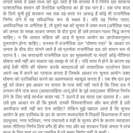
लगाते समय वे उक्त तथ्य को भूल जाते है कि वास्तव में वे निर्णय एक सामान्य
प्रशासनिक शासन की दैनांदिक प्रक्रिया का ही एक भाग है। एक पांच साल
के लिये चुनी हुई सरकार जब तक वह सत्ता पर आरूढ़ है कोई भी राजनैतिक
निर्णय लेने में वह संवैधानिक रूप से सक्षम है। यदि वह निर्णय गलत,
असंवैधानिक या अनैतिक है, तो दूसरे पक्ष को चुनाव में उक्त तथ्य (अनैतिक पक्ष)
को जनता के समक्ष लाकर जनता के वोट द्वारा ही उसे हराकर गलत सिद्ध करना
चाहिए। न कि आचार संहिता की आड़ में चुनाव आयोग का उपरोक्तानुसार
दुरूपयोग होना चाहिए। वास्तव में राजनैतिक दल ''घोषणा पत्र'' के आधार पर
जनता के बीच वोट मांगने जाते है जो प्रत्येक राजनैतिक दल को समान रूप से
प्राप्त है। तब सत्ताधारी राजनैतिक दल का मुख्यमंत्री या मंत्री कोई नीतिगत
घोषणा क्यों नहीं कर सकता यह समझ से परे है। यदि सत्ता में होने के कारण वह
कोई ऐसी नीति की घोषणा करके मतदाताओं को तत्कालिक प्रलोभन देकर
अपने पक्ष में करने का प्रयास करता है जिसके आधार पर चुनाव आयोग उक्त
घोषणा को प्रतिबंधित करने का आवश्यकता महसूस करता है। तब शेष दल इस
मुद्दे को लेकर इस आधार पर जनता के पास क्यों नही जाते है कि जिस दल ने
लगभग पौने पांच साल (आचारसंहिता लागू होने के पूर्व तक)उक्त नीतिगत निर्णय
लेने के लिए कोई सार्थक कदम नहंी उठाये है वह मात्र एक छलावा है। अत:
उसे इस आधार पर ही कि इससे उनकी विश्वसनीयता और कम होती है उसे
अस्वीकार क्यों नहीं कर देना चाहिए? लेकिन मुझे खयाल आता है कि चुनाव
आयोग के इस प्रतिबंध के डर के कारण मध्यप्रदेश में पिछली विधानसभा में सात
उपचुनाव, नगर पालिका, नगर पंचायतो व मंडी के चुनाव होने के कारण ज्यादातर
समय नीतिगत निर्णय लिये बगैर ही बीत गया और वह सरकार जिसे जनता ने पांच
साल के लिए चुना था वह जनहित में पूरे समय निर्णय नहीं ले सकी।