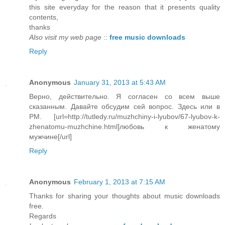
this site everyday for the reason that it presents quality
contents,
thanks
Also visit my web page
::
free music downloads
Reply
Anonymous
January 31, 2013 at 5:43 AM
Верно, действительно. Я согласен со всем выше
сказанным. Давайте обсудим сей вопрос. Здесь или в
PM. [url=http://tutledy.ru/muzhchiny-i-lyubov/67-lyubov-k-
zhenatomu-muzhchine.html]любовь к женатому
мужчине[/url]
Reply
Anonymous
February 1, 2013 at 7:15 AM
Thanks for sharing your thoughts about music downloads
free.
Regards