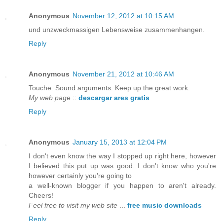
Anonymous
November 12, 2012 at 10:15 AM
und unzweckmassigen Lebensweise zusammenhangen.
Reply
Anonymous
November 21, 2012 at 10:46 AM
Touche. Sound arguments. Keep up the great work.
My web page
::
descargar ares gratis
Reply
Anonymous
January 15, 2013 at 12:04 PM
I don't even know the way I stopped up right here, however
I believed this put up was good. I don't know who you're
however certainly you're going to
a well-known blogger if you happen to aren't already.
Cheers!
Feel free to visit my web site
...
free music downloads
Reply