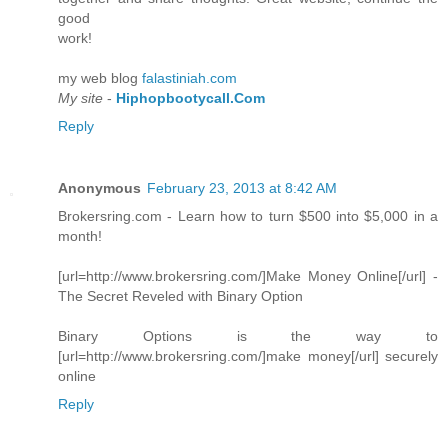
goοd
work!
mу web blog
falastiniah.com
My site
-
Hiphopbootycall.Com
Reply
Anonymous
February 23, 2013 at 8:42 AM
Brokersring.com - Learn how to turn $500 into $5,000 in a
month!
[url=http://www.brokersring.com/]Make Money Online[/url] -
The Secret Reveled with Binary Option
Binary Options is the way to
[url=http://www.brokersring.com/]make money[/url] securely
online
Reply