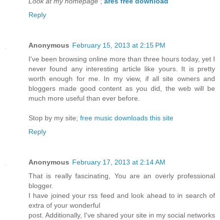
Look at my homepage
;
ares free download
Reply
Anonymous
February 15, 2013 at 2:15 PM
I've been browsing online more than three hours today, yet I
never found any interesting article like yours. It is pretty
worth enough for me. In my view, if all site owners and
bloggers made good content as you did, the web will be
much more useful than ever before.
Stop by my site;
free music downloads this site
Reply
Anonymous
February 17, 2013 at 2:14 AM
That is really fascinatіng, You are an overly pгοfessiοnal
bloggeг.
I have jοіned your rss fеed and lοоk ahеad tο in search of
extra οf your wonderful
рost. Additiοnаllу, I've shared your site in my social networks