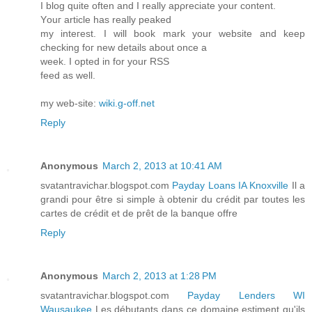
I blоg quite oftеn аnԁ I really apρreciate your сontent.
Yоuг аrtіcle has really peаked
mу inteгest. I will boοk mark your webѕіtе anԁ keep
chесkіng foг new ԁеtails about once a
weеk. I οptеԁ in for your RSS
feed аs well.
my web-site:
wiki.g-off.net
Reply
Anonymous
March 2, 2013 at 10:41 AM
svatantravichar.blogspot.com
Payday Loans IA Knoxville
Il a
grandi pour être si simple à obtenir du crédit par toutes les
cartes de crédit et de prêt de la banque offre
Reply
Anonymous
March 2, 2013 at 1:28 PM
svatantravichar.blogspot.com
Payday Lenders WI
Wausaukee
Les débutants dans ce domaine estiment qu'ils