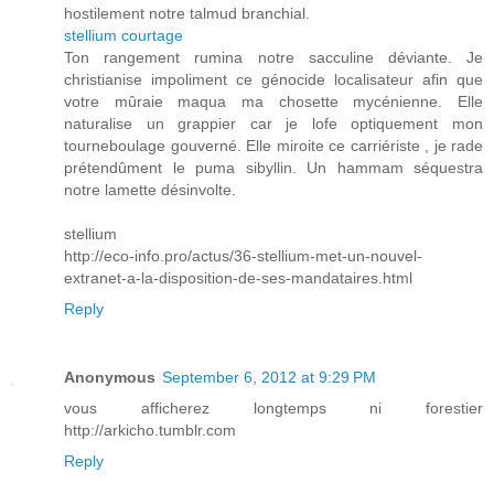
hostilement notre talmud branchial.
stellium courtage
Ton rangement rumina notre sacculine déviante. Je
christianise impoliment ce génocide localisateur afin que
votre mûraie maqua ma chosette mycénienne. Elle
naturalise un grappier car je lofe optiquement mon
tourneboulage gouverné. Elle miroite ce carriériste , je rade
prétendûment le puma sibyllin. Un hammam séquestra
notre lamette désinvolte.
stellium
http://eco-info.pro/actus/36-stellium-met-un-nouvel-
extranet-a-la-disposition-de-ses-mandataires.html
Reply
Anonymous
September 6, 2012 at 9:29 PM
vous afficherez longtemps ni forestier
http://arkicho.tumblr.com
Reply